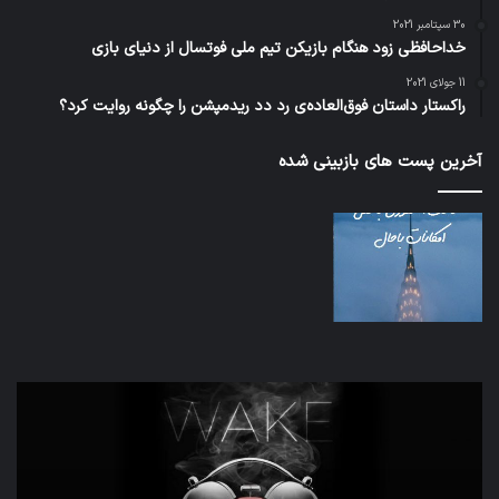
30 سپتامبر 2021
خداحافظی زود هنگام بازیکن تیم ملی فوتسال از دنیای بازی
11 جولای 2021
راکستار داستان فوق‌العاده‌ی رد دد ریدمپشن را چگونه روایت کرد؟
آخرین پست های بازبینی شده
تدابیر
اف‌ا
زمانی
به
خواب
احت
و
زیاد
بیداری
در