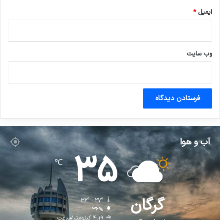
ایمیل
*
وب‌ سایت
آب و هوا
35
℃
گرگان
36º - 27º
36%
4.19 کیلومتر/ساعت