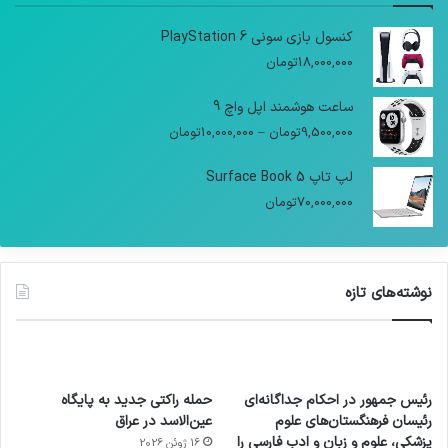
کنسول بازی سونی PlayStation 6
18,000,000
تومان
ساعت هوشمند اپل واچ 9
9,500,000
تومان
–
10,000,000
تومان
لپ تاپ Surface Book 5
70,000,000
تومان
نوشته‌های تازه
رئیس جمهور در احکام جداگانه‌ای
حمله راکتی جدید به پایگاه
رئیسان فرهنگستان‌های علوم
عین‌الاسد در عراق
پزشکی، علوم و زبان و ادب فارسی را
16 ژوئن 2026