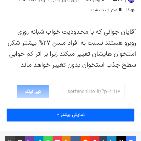
ژاکت
16 ژوئن 2026
آخرین به روز رسانی: 16 ژوئن 2026
0
ایمیل
18
کمتر از یک دقیقه
آقایان جوانی که با محدودیت خواب شبانه روزی
روبرو هستند نسبت به افراد مسن 27% بیشتر شکل
استخوان هایشان تغییر میکند زیرا بر اثر کم خوابی
سطح جذب استخوان بدون تغییر خواهد ماند
کپی لینک
نمایش بیشتر
فیس بوک
X
لینکدین
‫تامبلر
‫پین‌ترست
‫رددیت
‫VKontakte
پاکت
واتس آپ
‫Odnoklassniki
تلگرام
وایبر
اشتراک گذاری از طریق ایمیل
چاپ