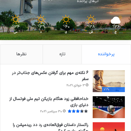
ابرهای پراکنده
34
39
40
38
36
℃
℃
℃
℃
℃
ج
ش
ی
د
س
پرخواننده
تازه
نظرها
6 نکته‌ی مهم برای گرفتن عکس‌های جذاب‌تر در
سفر
3 جولای 2021
71%
خداحافظی زود هنگام بازیکن تیم ملی فوتسال از
دنیای بازی
30 سپتامبر 2021
راکستار داستان فوق‌العاده‌ی رد دد ریدمپشن را