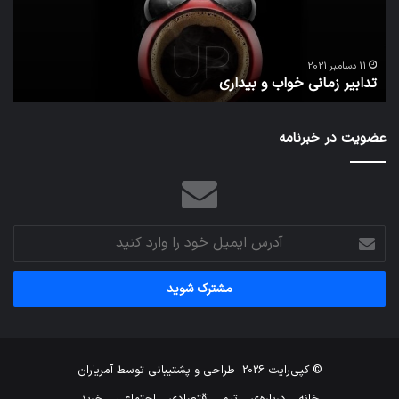
مج
تش
تص
ا
می‌
11 دسامبر 2021
تدابیر زمانی خواب و بیداری
م
عضویت در خبرنامه
آدرس
ایمیل
خود
را
وارد
کنید
© کپی‌رایت 2026
طراحی و پشتیبانی توسط
آمریاران