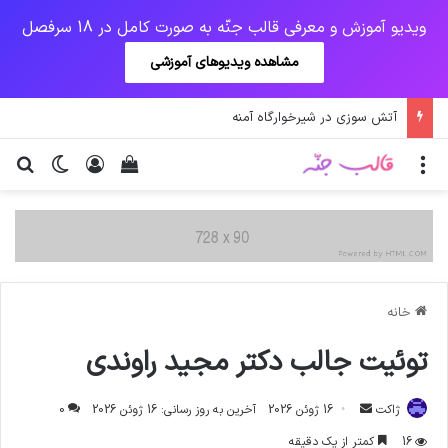
ویدیو آموزش و معرفی قالب جنّه به صورت کامل در 18 سرفصل
مشاهده ویدیوهای آموزشی
آتش سوزی در شیرخوارگاه آمنه
منو
ورود
دیدن سبد خرید
تغییر پو
جس
خانه
توئیت جالب دکتر مجید راوندی
ارسال
ژاکت
16 ژوئن 2026
آخرین به روز رسانی: 16 ژوئن 2026
0
ایمیل
16
کمتر از یک دقیقه