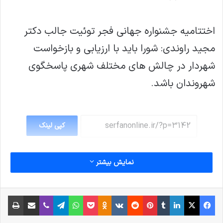
اختتامیه جشنواره جهانی فجر توئیت جالب دکتر
مجید راوندی: شورا باید با ارزیابی و بازخواست
شهردار در چالش های مختلف شهری پاسخگوی
شهروندان باشد.
کپی لینک
نمایش بیشتر
فیس بوک
X
لینکدین
‫تامبلر
‫پین‌ترست
‫رددیت
‫VKontakte
پاکت
واتس آپ
‫Odnoklassniki
تلگرام
وایبر
اشتراک گذاری از طریق ایمیل
چاپ