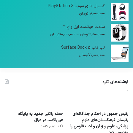
کنسول بازی سونی PlayStation 6
18,000,000
تومان
ساعت هوشمند اپل واچ 9
9,500,000
تومان
–
10,000,000
تومان
لپ تاپ Surface Book 5
70,000,000
تومان
نوشته‌های تازه
رئیس جمهور در احکام جداگانه‌ای
حمله راکتی جدید به پایگاه
رئیسان فرهنگستان‌های علوم
عین‌الاسد در عراق
پزشکی، علوم و زبان و ادب فارسی را
16 ژوئن 2026
منصوب کرد.