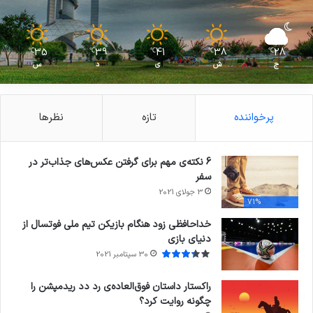
35
39
41
38
28
℃
℃
℃
℃
℃
ج
ش
ی
د
س
پرخواننده
تازه
نظرها
6 نکته‌ی مهم برای گرفتن عکس‌های جذاب‌تر در
سفر
3 جولای 2021
71%
خداحافظی زود هنگام بازیکن تیم ملی فوتسال از
دنیای بازی
30 سپتامبر 2021
راکستار داستان فوق‌العاده‌ی رد دد ریدمپشن را
چگونه روایت کرد؟