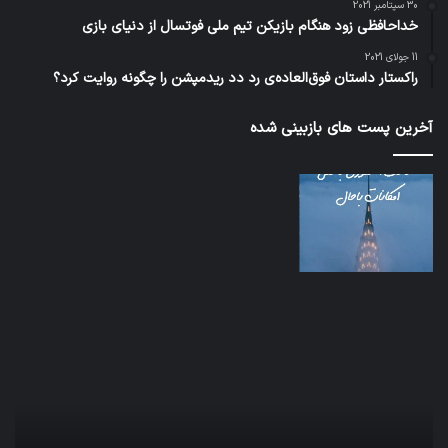
30 سپتامبر 2021
خداحافظی زود هنگام بازیکن تیم ملی فوتسال از دنیای بازی
11 جولای 2021
راکستار داستان فوق‌العاده‌ی رد دد ریدمپشن را چگونه روایت کرد؟
آخرین پست های بازبینی شده
نخستین
تداب
وسیله
زما
کاملا
خوا
خودران
و
نقلیه
بید
اپل