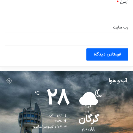
ایمیل
*
وب‌ سایت
آب و هوا
28
℃
گرگان
28º - 28º
68%
0.74 کیلومتر/ساعت
باران نرم