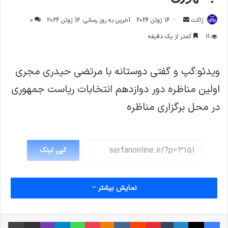
ارسال
ژاکت
16 ژوئن 2026
آخرین به روز رسانی: 16 ژوئن 2026
0
ایمیل
11
کمتر از یک دقیقه
ویدئو:گپ و گفتي دوستانه با مرتضی حیدری مجری
اولین مناظره دور دوازدهم انتخابات ریاست جمهوری
در محل برگزاری مناظره
کپی لینک
نمایش بیشتر
فیس بوک
X
لینکدین
‫تامبلر
‫پین‌ترست
‫رددیت
‫VKontakte
پاکت
واتس آپ
‫Odnoklassniki
تلگرام
وایبر
اشتراک گذاری از طریق ایمیل
چاپ