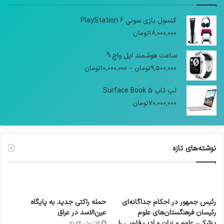
کنسول بازی سونی PlayStation 6
18,000,000
تومان
ساعت هوشمند اپل واچ 9
9,500,000
تومان
–
10,000,000
تومان
لپ تاپ Surface Book 5
70,000,000
تومان
نوشته‌های تازه
رئیس جمهور در احکام جداگانه‌ای
حمله راکتی جدید به پایگاه
رئیسان فرهنگستان‌های علوم
عین‌الاسد در عراق
پزشکی، علوم و زبان و ادب فارسی را
16 ژوئن 2026