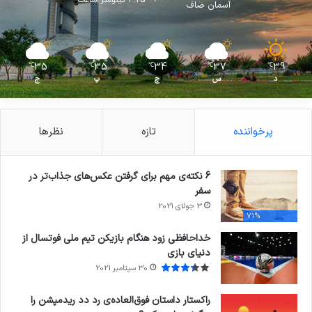
آسمان صاف
35
35
34
37
39
℃
℃
℃
℃
℃
د
س
چ
پ
ج
پرخواننده
تازه
نظرها
6 نکته‌ی مهم برای گرفتن عکس‌های جذاب‌تر در
سفر
3 جولای 2021
71%
خداحافظی زود هنگام بازیکن تیم ملی فوتسال از
دنیای بازی
30 سپتامبر 2021
راکستار داستان فوق‌العاده‌ی رد دد ریدمپشن را