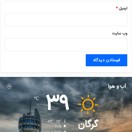
ایمیل
*
وب‌ سایت
آب و هوا
39
℃
گرگان
39º - 28º
20%
3.25 کیلومتر/ساعت