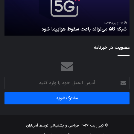
هواپیما
را
شود
واقع
امن
ک
نگه
25 ژانویه 2022
شبکه 5G می‌تواند باعث سقوط هواپیما شود
م
می‌
عضویت در خبرنامه
آدرس
ایمیل
خود
را
وارد
کنید
© کپی‌رایت 2026
طراحی و پشتیبانی توسط
آمریاران