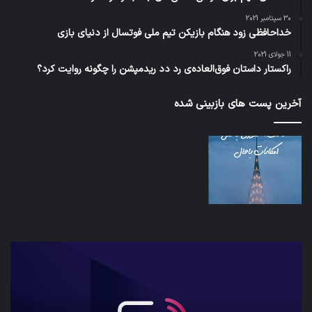
30 سپتامبر 2021
خداحافظی زود هنگام بازیکن تیم ملی فوتسال از دنیای بازی
11 جولای 2021
راکستار داستان فوق‌العاده‌ی رد دد ریدمپشن را چگونه روایت کرد؟
آخرین پست های بازبینی شده
شبکه
کدا
5G
برنا
می‌تواند
پیا
باعث
اطل
سقوط
کارب