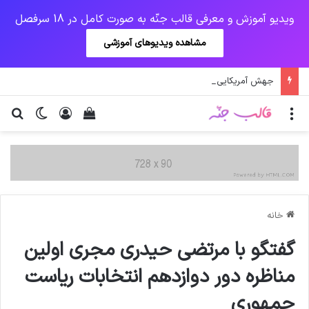
ویدیو آموزش و معرفی قالب جنّه به صورت کامل در 18 سرفصل
مشاهده ویدیوهای آموزشی
جهش آمریکایی کرونا و چالشی جدید برای واکسن/ آغاز توزیع واکسن از سوی اتحادیه کوواکس
منو
ورود
دیدن سبد خرید
تغییر پو
جس
خانه
گفتگو با مرتضی حیدری مجری اولین
مناظره دور دوازدهم انتخابات ریاست
جمهوری