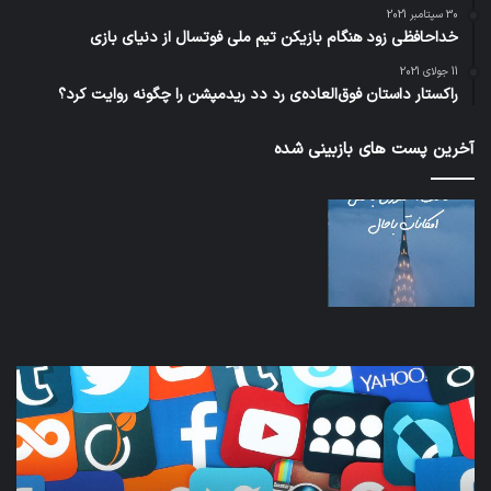
30 سپتامبر 2021
خداحافظی زود هنگام بازیکن تیم ملی فوتسال از دنیای بازی
11 جولای 2021
راکستار داستان فوق‌العاده‌ی رد دد ریدمپشن را چگونه روایت کرد؟
آخرین پست های بازبینی شده
کدام
نخس
برنامه‌های
وسی
پیام‌رسان
کامل
اطلاعات
خود
کاربران
نقلی