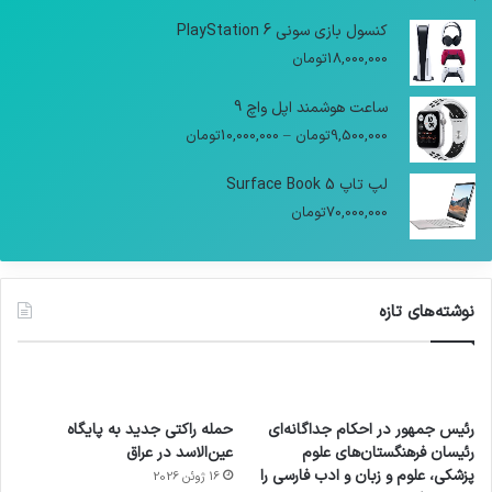
کنسول بازی سونی PlayStation 6
18,000,000
تومان
ساعت هوشمند اپل واچ 9
9,500,000
تومان
–
10,000,000
تومان
لپ تاپ Surface Book 5
70,000,000
تومان
نوشته‌های تازه
رئیس جمهور در احکام جداگانه‌ای
حمله راکتی جدید به پایگاه
رئیسان فرهنگستان‌های علوم
عین‌الاسد در عراق
پزشکی، علوم و زبان و ادب فارسی را
16 ژوئن 2026