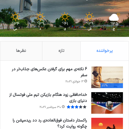
34
39
41
39
35
℃
℃
℃
℃
℃
ج
ش
ی
د
س
پرخواننده
تازه
نظرها
6 نکته‌ی مهم برای گرفتن عکس‌های جذاب‌تر در
سفر
3 جولای 2021
71%
خداحافظی زود هنگام بازیکن تیم ملی فوتسال از
دنیای بازی
30 سپتامبر 2021
راکستار داستان فوق‌العاده‌ی رد دد ریدمپشن را
چگونه روایت کرد؟