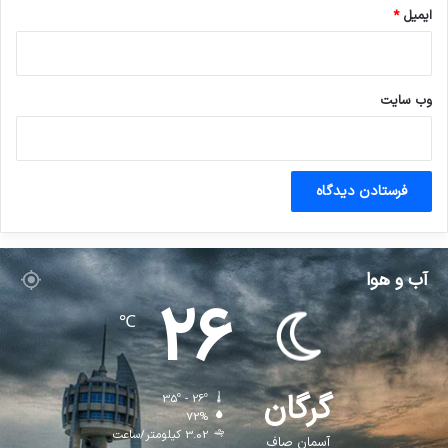
ایمیل
*
وب‌ سایت
آب و هوا
26
℃
گرگان
35º - 26º
72%
3.02 کیلومتر/ساعت
آسمان صاف