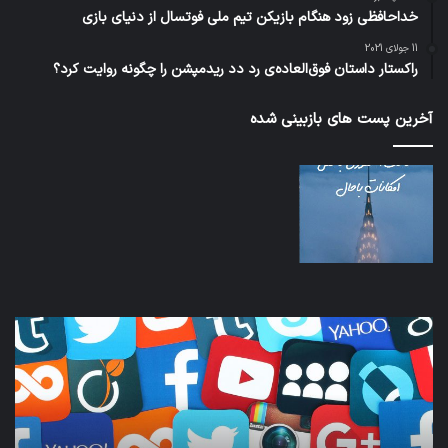
خداحافظی زود هنگام بازیکن تیم ملی فوتسال از دنیای بازی
11 جولای 2021
راکستار داستان فوق‌العاده‌ی رد دد ریدمپشن را چگونه روایت کرد؟
آخرین پست های بازبینی شده
کدام
نخس
برنامه‌های
وسی
پیام‌رسان
کامل
اطلاعات
خود
کاربران
نقلی
را
اپل