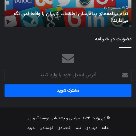
واقعا
امن
29 دسامبر 2021
کدام برنامه‌های پیام‌رسان اطلاعات کاربران را واقعا امن نگه
نگه
می‌دارند؟
ن
می‌دارند؟
عضویت در خبرنامه
آدرس
ایمیل
خود
را
وارد
کنید
© کپی‌رایت 2026
طراحی و پشتیبانی توسط
آمریاران
خانه
درباره‌ی
تیم
اقتصادی
اجتماعی
خرید