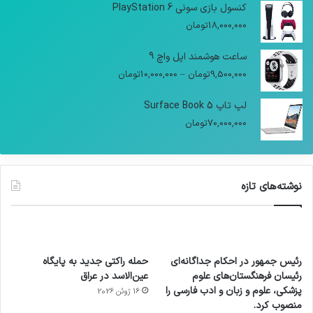
کنسول بازی سونی PlayStation 6
18,000,000
تومان
ساعت هوشمند اپل واچ 9
9,500,000
تومان
–
10,000,000
تومان
لپ تاپ Surface Book 5
70,000,000
تومان
نوشته‌های تازه
رئیس جمهور در احکام جداگانه‌ای
حمله راکتی جدید به پایگاه
رئیسان فرهنگستان‌های علوم
عین‌الاسد در عراق
پزشکی، علوم و زبان و ادب فارسی را
16 ژوئن 2026
منصوب کرد.