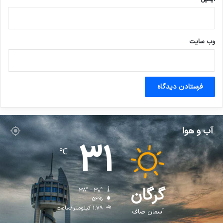
وب‌ سایت
آب و هوا
31
℃
گرگان
38º - 30º
56%
1.79 کیلومتر/ساعت
آسمان صاف