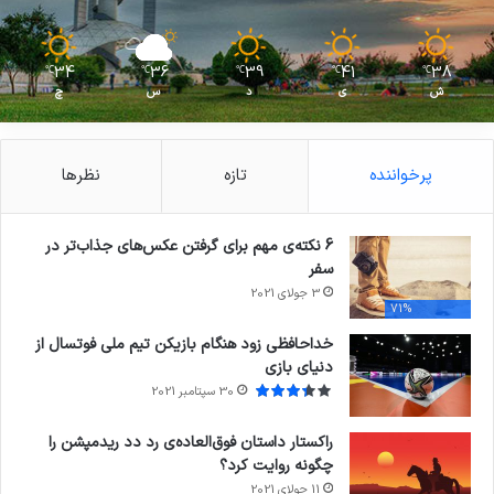
34
36
39
41
38
℃
℃
℃
℃
℃
ش
ی
د
س
چ
پرخواننده
تازه
نظرها
6 نکته‌ی مهم برای گرفتن عکس‌های جذاب‌تر در
سفر
3 جولای 2021
71%
خداحافظی زود هنگام بازیکن تیم ملی فوتسال از
دنیای بازی
30 سپتامبر 2021
راکستار داستان فوق‌العاده‌ی رد دد ریدمپشن را
چگونه روایت کرد؟
11 جولای 2021