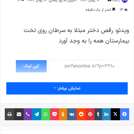
ژاکت
16 ژوئن 2026
آخرین به روز رسانی: 16 ژوئن 2026
0
ایمیل
13
کمتر از یک دقیقه
ویدئو: رقص دختر مبتلا به سرطان روی تخت
بیمارستان همه را به وجد آورد
کپی لینک
نمایش بیشتر
فیس بوک
X
لینکدین
‫تامبلر
‫پین‌ترست
‫رددیت
‫VKontakte
پاکت
واتس آپ
‫Odnoklassniki
تلگرام
وایبر
اشتراک گذاری از طریق ایمیل
چاپ