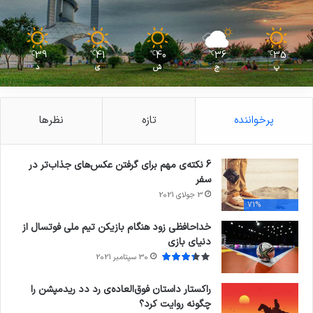
39
41
40
36
35
℃
℃
℃
℃
℃
پ
ج
ش
ی
د
پرخواننده
تازه
نظرها
6 نکته‌ی مهم برای گرفتن عکس‌های جذاب‌تر در
سفر
3 جولای 2021
71%
خداحافظی زود هنگام بازیکن تیم ملی فوتسال از
دنیای بازی
30 سپتامبر 2021
راکستار داستان فوق‌العاده‌ی رد دد ریدمپشن را
چگونه روایت کرد؟