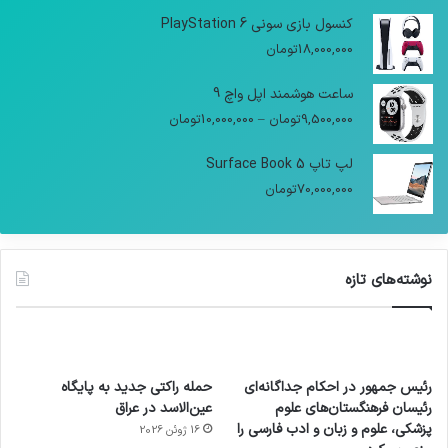
کنسول بازی سونی PlayStation 6
18,000,000
تومان
ساعت هوشمند اپل واچ 9
9,500,000
تومان
–
10,000,000
تومان
لپ تاپ Surface Book 5
70,000,000
تومان
نوشته‌های تازه
رئیس جمهور در احکام جداگانه‌ای
حمله راکتی جدید به پایگاه
رئیسان فرهنگستان‌های علوم
عین‌الاسد در عراق
پزشکی، علوم و زبان و ادب فارسی را
16 ژوئن 2026