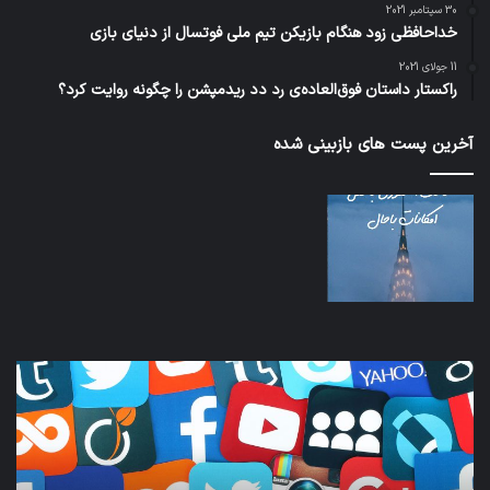
30 سپتامبر 2021
خداحافظی زود هنگام بازیکن تیم ملی فوتسال از دنیای بازی
11 جولای 2021
راکستار داستان فوق‌العاده‌ی رد دد ریدمپشن را چگونه روایت کرد؟
آخرین پست های بازبینی شده
کدام
نخس
برنامه‌های
وسی
پیام‌رسان
کامل
اطلاعات
خود
کاربران
نقلی
را
اپل