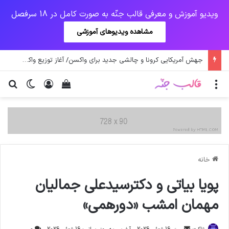
ویدیو آموزش و معرفی قالب جنّه به صورت کامل در 18 سرفصل
مشاهده ویدیوهای آموزشی
جهش آمریکایی کرونا و چالشی جدید برای واکسن/ آغاز توزیع واکسن از سوی اتحادیه کوواکس
منو
ورود
دیدن سبد خرید
تغییر پو
جس
خانه
پويا بياتي و دكترسيدعلي جماليان
مهمان امشب «دورهمي»
ارسال