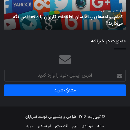
واقعا
امن
29 دسامبر 2021
کدام برنامه‌های پیام‌رسان اطلاعات کاربران را واقعا امن نگه
نگه
می‌دارند؟
ن
می‌دارند؟
عضویت در خبرنامه
آدرس
ایمیل
خود
را
وارد
کنید
© کپی‌رایت 2026
طراحی و پشتیبانی توسط
آمریاران
خانه
درباره‌ی
تیم
اقتصادی
اجتماعی
خرید