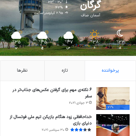
گرگان
33º - 30º
43%
2.95 کیلومتر/ساعت
آسمان صاف
35
35
37
38
33
℃
℃
℃
℃
℃
ی
د
س
چ
پ
پرخواننده
تازه
نظرها
6 نکته‌ی مهم برای گرفتن عکس‌های جذاب‌تر در
سفر
3 جولای 2021
71%
خداحافظی زود هنگام بازیکن تیم ملی فوتسال از
دنیای بازی
30 سپتامبر 2021