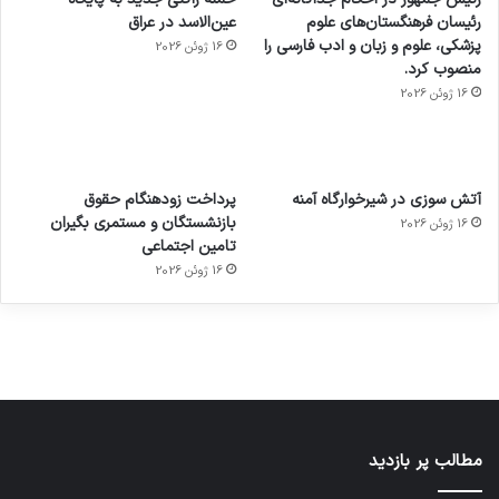
رئیسان فرهنگستان‌های علوم
عین‌الاسد در عراق
پزشکی، علوم و زبان و ادب فارسی را
16 ژوئن 2026
منصوب کرد.
16 ژوئن 2026
آماده
ی سفر
عکاسی
هدفون
ورزش با
برای
مجازی
با طعم
های
آتش سوزی در شیرخوارگاه آمنه
پرداخت زودهنگام حقوق
ساعت
کشف
…
2023
بازنشستگان و مستمری بگیران
16 ژوئن 2026
هوشمند
توسط
توسط
توسط
توسط
تامین اجتماعی
ژاکت
ژاکت
توسط
ژاکت
ژاکت
در
در
ژاکت
16 ژوئن 2026
در
در
دسامبر
دسامبر
در دسامبر
دسامبر
دسامبر
12, 2022
12, 2022
12, 2022
12, 2022
12, 2022
مطالب پر بازدید