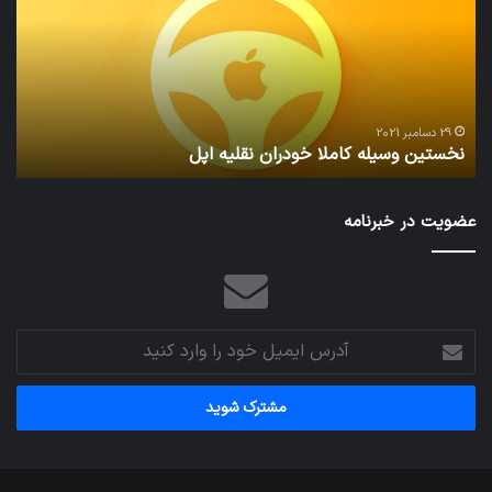
خودران
و
نقلیه
بید
اپل
29 دسامبر 2021
نخستین وسیله کاملا خودران نقلیه اپل
ت
عضویت در خبرنامه
آدرس
ایمیل
خود
را
وارد
کنید