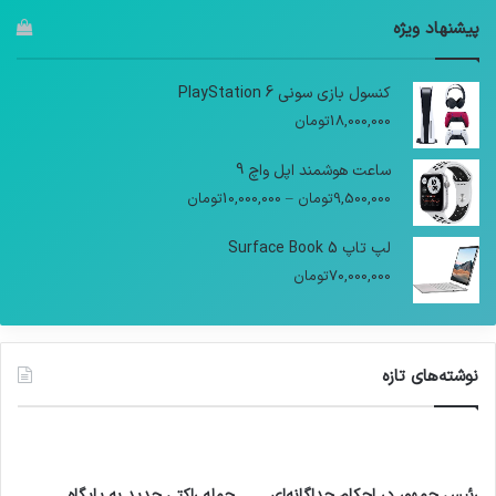
پیشنهاد ویژه
کنسول بازی سونی PlayStation 6
18,000,000
تومان
ساعت هوشمند اپل واچ 9
9,500,000
تومان
–
10,000,000
تومان
لپ تاپ Surface Book 5
70,000,000
تومان
نوشته‌های تازه
رئیس جمهور در احکام جداگانه‌ای
حمله راکتی جدید به پایگاه