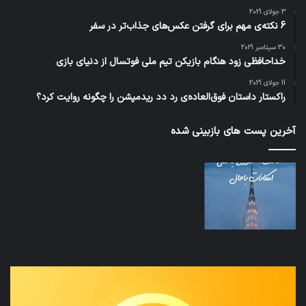
3 جولای 2021
6 نکته‌ی مهم برای گرفتن عکس‌های جذاب‌تر در سفر
30 سپتامبر 2021
خداحافظی زود هنگام بازیکن تیم ملی فوتسال از دنیای بازی
11 جولای 2021
راکستار داستان فوق‌العاده‌ی رد دد ریدمپشن را چگونه روایت کرد؟
آخرین پست های بازبینی شده
نخستین
تداب
وسیله
زما
کاملا
خوا