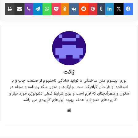
فیس بوک
X
لینکدین
‫تامبلر
‫پین‌ترست
‫رددیت
‫VKontakte
پاکت
واتس آپ
‫Odnoklassniki
تلگرام
وایبر
اشتراک گذاری از طریق ایمیل
چاپ
ژاکت
لورم ایپسوم متن ساختگی با تولید سادگی نامفهوم از صنعت چاپ و با
استفاده از طراحان گرافیک است. چاپگرها و متون بلکه روزنامه و مجله در
ستون و سطرآنچنان که لازم است و برای شرایط فعلی تکنولوژی مورد نیاز و
کاربردهای متنوع با هدف بهبود ابزارهای کاربردی می باشد.
وبسایت