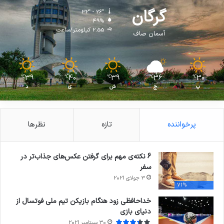
گرگان
32º - 26º
49%
2.55 کیلومتر/ساعت
آسمان صاف
39
40
39
36
30
℃
℃
℃
℃
℃
پ
ج
ش
ی
د
پرخواننده
تازه
نظرها
6 نکته‌ی مهم برای گرفتن عکس‌های جذاب‌تر در
سفر
3 جولای 2021
71%
خداحافظی زود هنگام بازیکن تیم ملی فوتسال از
دنیای بازی
30 سپتامبر 2021