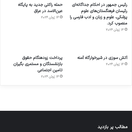
رئیس جمهور در احکام جداگانه‌ای
حمله راکتی جدید به پایگاه
رئیسان فرهنگستان‌های علوم
عین‌الاسد در عراق
پزشکی، علوم و زبان و ادب فارسی را
16 ژوئن 2026
منصوب کرد.
16 ژوئن 2026
آماده
ی سفر
عکاسی
هدفون
ورزش با
برای
مجازی
با طعم
های
آتش سوزی در شیرخوارگاه آمنه
پرداخت زودهنگام حقوق
ساعت
کشف
…
2023
بازنشستگان و مستمری بگیران
16 ژوئن 2026
هوشمند
توسط
توسط
توسط
توسط
تامین اجتماعی
ژاکت
ژاکت
توسط
ژاکت
ژاکت
در
در
ژاکت
16 ژوئن 2026
در
در
دسامبر
دسامبر
در دسامبر
دسامبر
دسامبر
12, 2022
12, 2022
12, 2022
12, 2022
12, 2022
مطالب پر بازدید