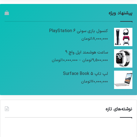
پیشنهاد ویژه
کنسول بازی سونی PlayStation 6
18,000,000
تومان
ساعت هوشمند اپل واچ 9
9,500,000
تومان
–
10,000,000
تومان
لپ تاپ Surface Book 5
70,000,000
تومان
نوشته‌های تازه