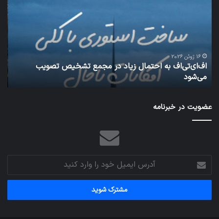
می‌تواند
باعث
سقوط
هواپیما
شود
25 ژانویه 2022
شبکه 5G می‌تواند باعث سقوط هواپیما شود
عضویت در خبرنامه
آدرس
ایمیل
خود
را
وارد
کنید