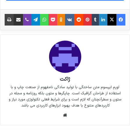
فیس بوک
X
لینکدین
‫تامبلر
‫پین‌ترست
‫رددیت
‫VKontakte
پاکت
واتس آپ
‫Odnoklassniki
تلگرام
وایبر
اشتراک گذاری از طریق ایمیل
چاپ
ژاکت
لورم ایپسوم متن ساختگی با تولید سادگی نامفهوم از صنعت چاپ و با
استفاده از طراحان گرافیک است. چاپگرها و متون بلکه روزنامه و مجله در
ستون و سطرآنچنان که لازم است و برای شرایط فعلی تکنولوژی مورد نیاز و
کاربردهای متنوع با هدف بهبود ابزارهای کاربردی می باشد.
وبسایت