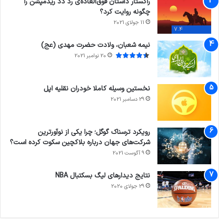
راکستار داستان فوق‌العاده‌ی رد دد ریدمپشن را
چگونه روایت کرد؟
11 جولای 2021
7.4
نیمه شعبان، ولادت حضرت مهدی (عج)
20 نوامبر 2021
نخستین وسیله کاملا خودران نقلیه اپل
29 دسامبر 2021
رویکرد ترسناک گوگل؛ چرا یکی از نوآورترین
شرکت‌های جهان درباره بلاکچین سکوت کرده است؟
9 آگوست 2021
نتایج دیدار‌های لیگ بسکتبال NBA
29 جولای 2020