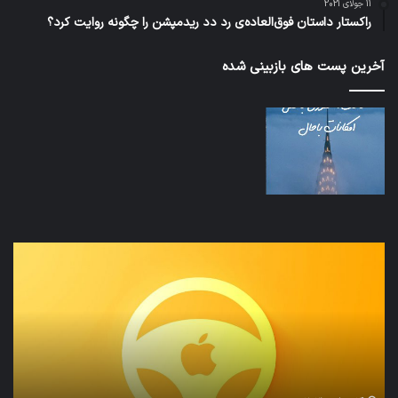
11 جولای 2021
راکستار داستان فوق‌العاده‌ی رد دد ریدمپشن را چگونه روایت کرد؟
آخرین پست های بازبینی شده
نخستین
تداب
وسیله
زما
کاملا
خوا
خودران
و
نقلیه
بید
اپل