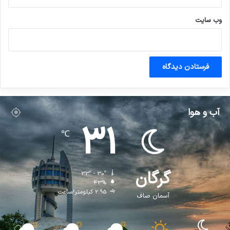
وب‌ سایت
آب و هوا
31
℃
گرگان
33º - 30º
43%
2.95 کیلومتر/ساعت
آسمان صاف