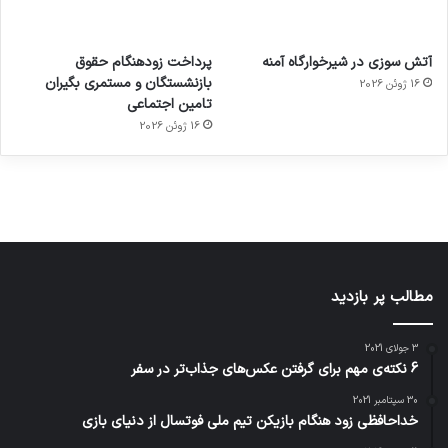
آماده
ی سفر
عکاسی
هدفون
ورزش با
برای
مجازی
با طعم
های
آتش سوزی در شیرخوارگاه آمنه
پرداخت زودهنگام حقوق
ساعت
کشف
…
2023
بازنشستگان و مستمری بگیران
16 ژوئن 2026
هوشمند
توسط
توسط
توسط
توسط
تامین اجتماعی
ژاکت
ژاکت
توسط
ژاکت
ژاکت
در
در
ژاکت
16 ژوئن 2026
در
در
دسامبر
دسامبر
در دسامبر
دسامبر
دسامبر
12, 2022
12, 2022
12, 2022
12, 2022
12, 2022
مطالب پر بازدید
3 جولای 2021
6 نکته‌ی مهم برای گرفتن عکس‌های جذاب‌تر در سفر
30 سپتامبر 2021
خداحافظی زود هنگام بازیکن تیم ملی فوتسال از دنیای بازی