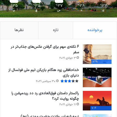
35
35
37
38
33
℃
℃
℃
℃
℃
ی
د
س
چ
پ
پرخواننده
تازه
نظرها
6 نکته‌ی مهم برای گرفتن عکس‌های جذاب‌تر در
سفر
3 جولای 2021
71%
خداحافظی زود هنگام بازیکن تیم ملی فوتسال از
دنیای بازی
30 سپتامبر 2021
راکستار داستان فوق‌العاده‌ی رد دد ریدمپشن را
چگونه روایت کرد؟
11 جولای 2021
7.4
نیمه شعبان، ولادت حضرت مهدی (عج)