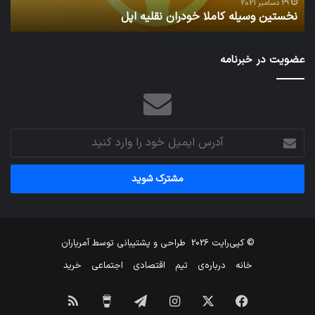
29 دسامبر 2021
نخستین وسیله کاملا خودران نقلیه اپل
ت
عضویت در خبرنامه
آدرس
ایمیل
خود
را
وارد
کنید
© کپی‌رایت 2026
طراحی و پشتیبانی توسط
آمریاران
خانه
درباره‌ی
تیم
اقتصادی
اجتماعی
خرید
فیس
X
اینستاگرام
تلگرام
برای
خوراک