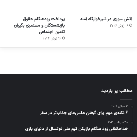
آماده
ی سفر
عکاسی
هدفون
ورزش با
برای
مجازی
با طعم
های
آتش سوزی در شیرخوارگاه آمنه
پرداخت زودهنگام حقوق
ساعت
کشف
…
2023
بازنشستگان و مستمری بگیران
16 ژوئن 2026
هوشمند
توسط
توسط
توسط
توسط
تامین اجتماعی
ژاکت
ژاکت
توسط
ژاکت
ژاکت
در
در
ژاکت
16 ژوئن 2026
در
در
دسامبر
دسامبر
در دسامبر
دسامبر
دسامبر
12, 2022
12, 2022
12, 2022
12, 2022
12, 2022
مطالب پر بازدید
3 جولای 2021
6 نکته‌ی مهم برای گرفتن عکس‌های جذاب‌تر در سفر
30 سپتامبر 2021
خداحافظی زود هنگام بازیکن تیم ملی فوتسال از دنیای بازی