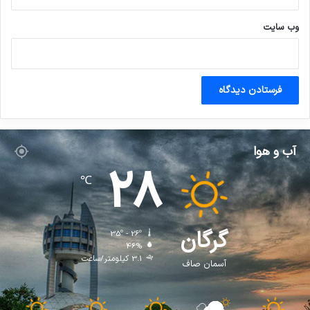
وب‌ سایت
آب و هوا
28
℃
گرگان
35º - 26º
46%
3.1 کیلومتر/ساعت
آسمان صاف