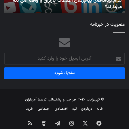
کدام برنامه‌های پیام‌رسان اطلاعات کاربران را واقعا امن نگه
نگه
می‌دارند؟
ن
می‌دارند؟
عضویت در خبرنامه
آدرس
ایمیل
خود
را
وارد
کنید
© کپی‌رایت 2026
طراحی و پشتیبانی توسط
آمریاران
خانه
درباره‌ی
تیم
اقتصادی
اجتماعی
خرید
فیس
X
اینستاگرام
تلگرام
برای
خوراک