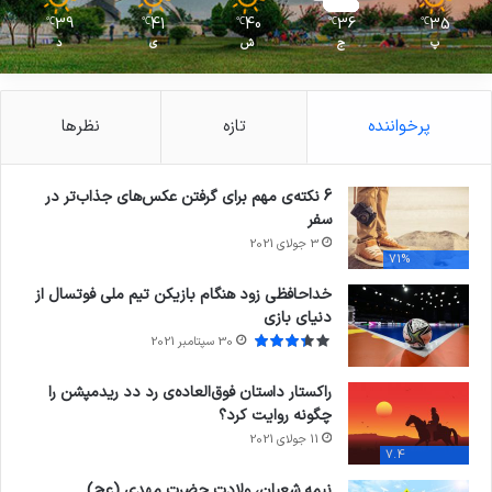
39
41
40
36
35
℃
℃
℃
℃
℃
پ
ج
ش
ی
د
پرخواننده
تازه
نظرها
6 نکته‌ی مهم برای گرفتن عکس‌های جذاب‌تر در
سفر
3 جولای 2021
71%
خداحافظی زود هنگام بازیکن تیم ملی فوتسال از
دنیای بازی
30 سپتامبر 2021
راکستار داستان فوق‌العاده‌ی رد دد ریدمپشن را
چگونه روایت کرد؟
11 جولای 2021
7.4
نیمه شعبان، ولادت حضرت مهدی (عج)