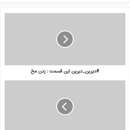
کنید
#دیرین_دیرین این قسمت : زدن مخ