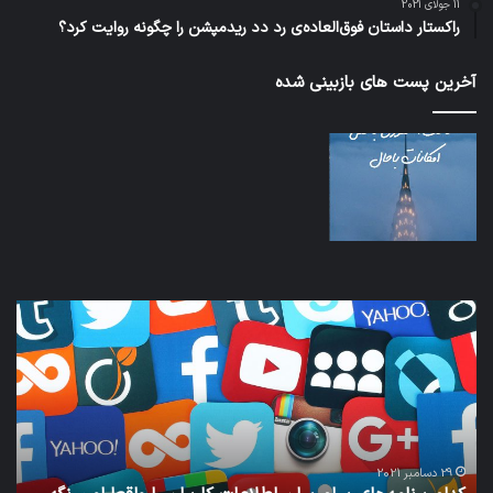
11 جولای 2021
راکستار داستان فوق‌العاده‌ی رد دد ریدمپشن را چگونه روایت کرد؟
آخرین پست های بازبینی شده
کدام
نخس
برنامه‌های
وسی
پیام‌رسان
کامل
اطلاعات
خود
کاربران
نقلی
را
اپل
واقعا
امن
29 دسامبر 2021