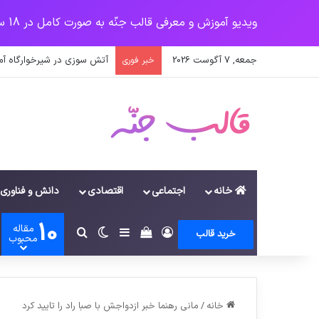
ویدیو آموزش و معرفی قالب جنّه به صورت کامل در 18 سرفصل
جمعه, 7 آگوست 2026
پرداخت زودهنگام حقوق بازن
خبر فوری
خانه
اجتماعی
اقتصادی
دانش و فناوری
10
مقاله
ورود
سایدبار
دیدن سبد خرید
تغییر پوسته
جستجو برای
خرید قالب
محبوب
خانه
/
مانی رهنما خبر ازدواجش با صبا راد را تایید کرد