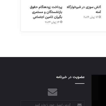
آتش سوزی در شیرخوارگاه
پرداخت زودهنگام حقوق
آمنه
بازنشستگان و مستمری
بگیران تامین اجتماعی
16 ژوئن 2026
م
هدفون های 2023
16 ژوئن 2026
توسط ژاکت
در دسامبر 12, 2022
اف‌ای‌تی‌اف
عضویت در خبرنامه
به
احتمال
زیاد
در
مجمع
آدرس