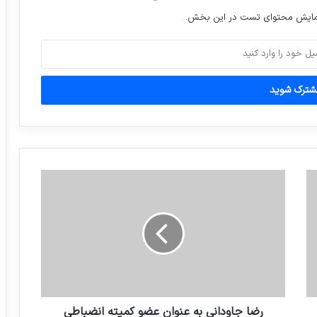
نمایش محتوای تست در این بخش.
شرکت امنیتی آواست در مورد تروجانی که
ایرانیان را هدف قرار داده، هشدار داد.
انتقاد وزیر ارتباطات از فروش فیلترشکن
رضا جاودانی به عنوان عضو کمیته انضباطی