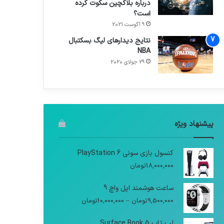
درباره بلاکچین سکوت کرده
است؟
9 آگوست 2021
نتایج دیدار‌های لیگ بسکتبال
NBA
29 جولای 2020
پیشنهاد ویژه
کنسول بازی سونی PlayStation 6
18,000,000
تومان
ساعت هوشمند اپل واچ 9
9,500,000
تومان
–
10,000,000
تومان
لپ تاپ Surface Book 5