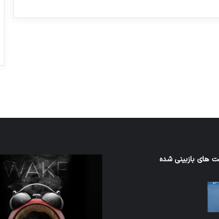
ورزش با ساعت هوشمند
عکاسی با طع
توسط ژاکت
توسط ژاکت
در دسامبر 12, 2022
در دسامبر 12, 2022
ن
 های بازبینی شده
تدابیر
زمانی
خواب
ن
و
بیداری