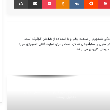
ایرانیان را هدف قرار داده، هشدار داد.
انتقاد وزیر ارتباطات از فروش فیلترشکن
سفیر روسیه در لبنان: روسیه هر موشکی که به
دگی نامفهوم از صنعت چاپ و با استفاده از طراحان گرافیک است.
سمت سوریه شلیک شود را ساقط خواهد کرد
در ستون و سطرآنچنان که لازم است و برای شرایط فعلی تکنولوژی مورد
ابزارهای کاربردی می باشد.
پرویز پرستویی: حیف مادرم
قیمت دفتر دانش‌آموزی اعلام شد
مدارس شهر تهران و دستگاه‌های اجرایی
تعطیل نیستند