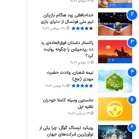
3 جولای 2021
71%
خداحافظی زود هنگام بازیکن
تیم ملی فوتسال از دنیای بازی
30 سپتامبر 2021
راکستار داستان فوق‌العاده‌ی رد
دد ریدمپشن را چگونه روایت
کرد؟
7.4
11 جولای 2021
نیمه شعبان، ولادت حضرت
مهدی (عج)
20 نوامبر 2021
نخستین وسیله کاملا خودران
نقلیه اپل
29 دسامبر 2021
رویکرد ترسناک گوگل؛ چرا یکی از
نوآورترین شرکت‌های جهان