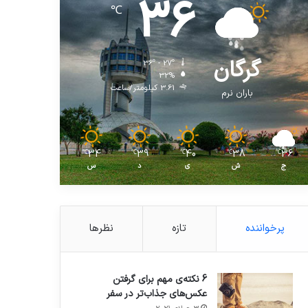
36
℃
گرگان
36º - 27º
32%
3.61 کیلومتر/ساعت
باران نرم
34
39
40
38
36
℃
℃
℃
℃
℃
ج
ش
ی
د
س
پرخواننده
تازه
نظرها
6 نکته‌ی مهم برای گرفتن
عکس‌های جذاب‌تر در سفر