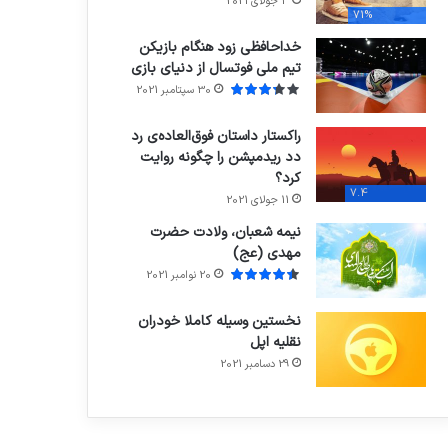
3 جولای 2021
71%
خداحافظی زود هنگام بازیکن
تیم ملی فوتسال از دنیای بازی
30 سپتامبر 2021
راکستار داستان فوق‌العاده‌ی رد
دد ریدمپشن را چگونه روایت
کرد؟
7.4
11 جولای 2021
نیمه شعبان، ولادت حضرت
مهدی (عج)
20 نوامبر 2021
نخستین وسیله کاملا خودران
نقلیه اپل
29 دسامبر 2021