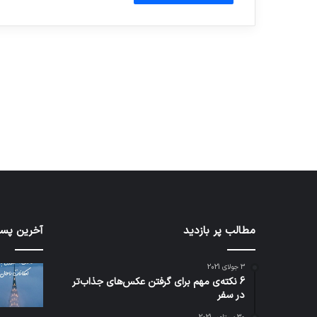
آماده برای کشف
ی سفر مجازی …
توسط ژاکت
توسط ژاکت
در دسامبر 12, 2022
در دسامبر 12, 2022
کدام
مطالب پر بازدید
نخستی
آخرین پست
برنامه‌های
وسیله
پیام‌رسان
کاملا
3 جولای 2021
اطلاعات
خودرا
6 نکته‌ی مهم برای گرفتن عکس‌های جذاب‌تر
کاربران
نقلیه
در سفر
را
اپل