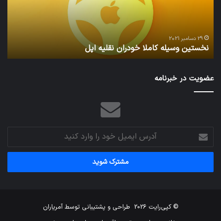
اپل
29 دسامبر 2021
نخستین وسیله کاملا خودران نقلیه اپل
ت
عضویت در خبرنامه
آدرس
ایمیل
خود
را
وارد
کنید
© کپی‌رایت 2026
طراحی و پشتیبانی توسط
آمریاران