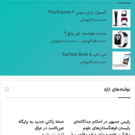
کنسول بازی سونی PlayStation 6
18,000,000
تومان
ساعت هوشمند اپل واچ 9
9,500,000
تومان
–
10,000,000
تومان
لپ تاپ Surface Book 5
70,000,000
تومان
نوشته‌های تازه
رئیس جمهور در احکام جداگانه‌ای
حمله راکتی جدید به پایگاه
رئیسان فرهنگستان‌های علوم
عین‌الاسد در عراق
پزشکی، علوم و زبان و ادب فارسی را
16 ژوئن 2026