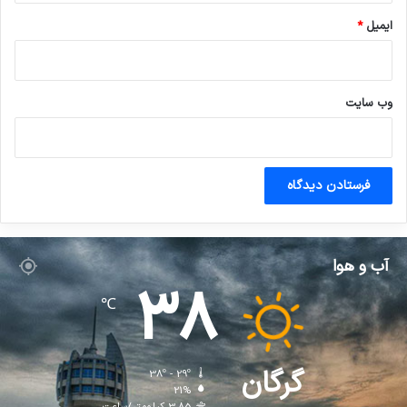
ایمیل
*
وب‌ سایت
آب و هوا
38
℃
گرگان
38º - 29º
21%
3.85 کیلومتر/ساعت