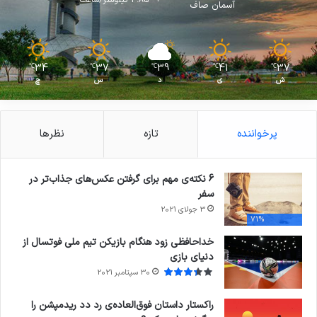
آسمان صاف
34
37
39
41
37
℃
℃
℃
℃
℃
ش
ی
د
س
چ
پرخواننده
تازه
نظرها
6 نکته‌ی مهم برای گرفتن عکس‌های جذاب‌تر در
سفر
3 جولای 2021
71%
خداحافظی زود هنگام بازیکن تیم ملی فوتسال از
دنیای بازی
30 سپتامبر 2021
راکستار داستان فوق‌العاده‌ی رد دد ریدمپشن را