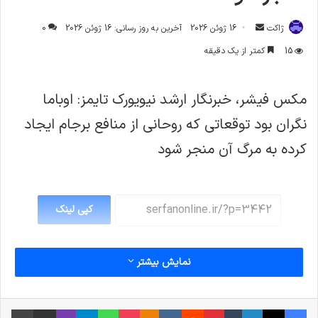
ارسال
ژاکت
16 ژوئن 2026
آخرین به روز رسانی: 16 ژوئن 2026
0
ایمیل
15
کمتر از یک دقیقه
مکس فیشر، خبرنگار ارشد نیویورک تایمز: اوباما
نگران بود توقعاتی که روحانی از منافع برجام ایجاد
کرده به مرگ آن منجر شود
کپی لینک
نمایش بیشتر
فیس بوک
X
لینکدین
‫تامبلر
‫پین‌ترست
‫رددیت
‫VKontakte
پاکت
واتس آپ
‫Odnoklassniki
تلگرام
وایبر
اشتراک گذاری از طریق ایمیل
چاپ