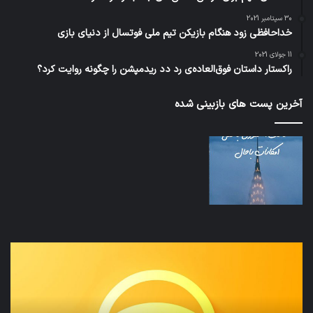
30 سپتامبر 2021
خداحافظی زود هنگام بازیکن تیم ملی فوتسال از دنیای بازی
11 جولای 2021
راکستار داستان فوق‌العاده‌ی رد دد ریدمپشن را چگونه روایت کرد؟
آخرین پست های بازبینی شده
نخستین
تداب
وسیله
زما
کاملا
خوا
خودران
و
نقلیه
بید