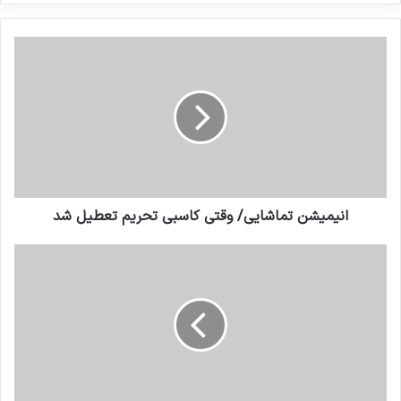
کنید
انيميشن تماشايي/ وقتي كاسبي تحريم تعطيل شد