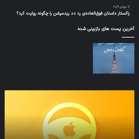
11 جولای 2021
راکستار داستان فوق‌العاده‌ی رد دد ریدمپشن را چگونه روایت کرد؟
آخرین پست های بازبینی شده
نخستین
تداب
وسیله
زما
کاملا
خوا
خودران
و
نقلیه
بید
اپل