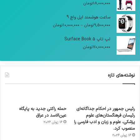
18,000,000
تومان
ساعت هوشمند اپل واچ 9
9,500,000
تومان
–
10,000,000
تومان
لپ تاپ Surface Book 5
70,000,000
تومان
نوشته‌های تازه
رئیس جمهور در احکام جداگانه‌ای
حمله راکتی جدید به پایگاه
رئیسان فرهنگستان‌های علوم
عین‌الاسد در عراق
پزشکی، علوم و زبان و ادب فارسی را
16 ژوئن 2026
منصوب کرد.
16 ژوئن 2026