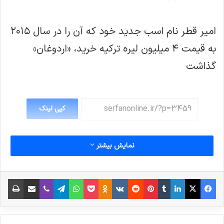
امیر قطر نام اسب جدید خود که آن را در سال ۲۰۱۵
به قیمت ۴ میلیون لیره ترکیه خرید، «اردوغان»
گذاشت
کپی لینک
نمایش بیشتر
فیس بوک
X
لینکدین
‫تامبلر
‫پین‌ترست
‫رددیت
‫VKontakte
پاکت
واتس آپ
‫Odnoklassniki
تلگرام
وایبر
اشتراک گذاری از طریق ایمیل
چاپ