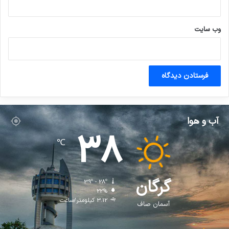
وب‌ سایت
آب و هوا
38
℃
گرگان
39º - 28º
22%
3.12 کیلومتر/ساعت
آسمان صاف