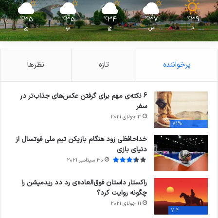
35
35
34
37
39
℃
℃
℃
℃
℃
د
س
چ
پ
ج
پرخواننده
تازه
نظرها
6 نکته‌ی مهم برای گرفتن عکس‌های جذاب‌تر در
سفر
3 جولای 2021
71%
خداحافظی زود هنگام بازیکن تیم ملی فوتسال از
دنیای بازی
30 سپتامبر 2021
راکستار داستان فوق‌العاده‌ی رد دد ریدمپشن را
چگونه روایت کرد؟
11 جولای 2021
7.4