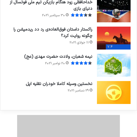
خداحافظی زود هنگام بازیکن تیم ملی فوتسال از
دنیای بازی
30 سپتامبر 2021
راکستار داستان فوق‌العاده‌ی رد دد ریدمپشن را
چگونه روایت کرد؟
11 جولای 2021
7.4
نیمه شعبان، ولادت حضرت مهدی (عج)
20 نوامبر 2021
نخستین وسیله کاملا خودران نقلیه اپل
29 دسامبر 2021