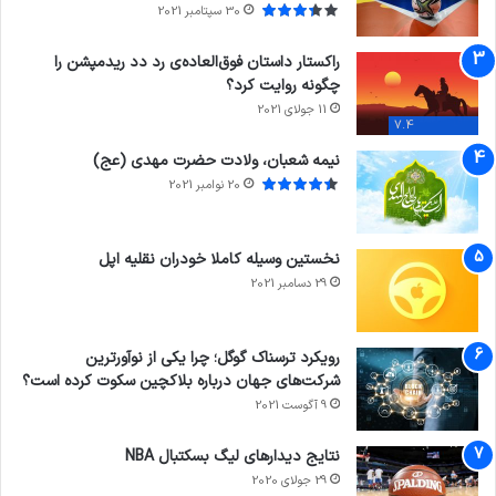
30 سپتامبر 2021
راکستار داستان فوق‌العاده‌ی رد دد ریدمپشن را
چگونه روایت کرد؟
11 جولای 2021
7.4
نیمه شعبان، ولادت حضرت مهدی (عج)
20 نوامبر 2021
نخستین وسیله کاملا خودران نقلیه اپل
29 دسامبر 2021
رویکرد ترسناک گوگل؛ چرا یکی از نوآورترین
شرکت‌های جهان درباره بلاکچین سکوت کرده است؟
9 آگوست 2021
نتایج دیدار‌های لیگ بسکتبال NBA
29 جولای 2020