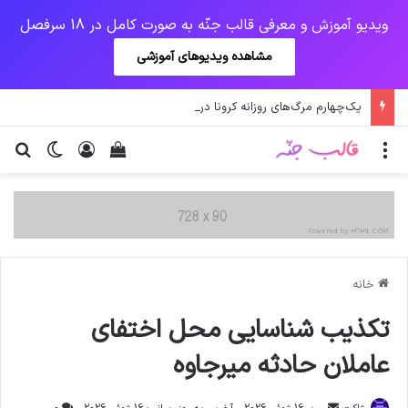
ویدیو آموزش و معرفی قالب جنّه به صورت کامل در 18 سرفصل
مشاهده ویدیوهای آموزشی
یک‌چهارم مرگ‌های روزانه کرونا در خوزستان / نگرانی از گسترش ویروس انگلیسی در تهران
منو
ورود
دیدن سبد خرید
تغییر پو
جس
خانه
تکذیب شناسایی محل اختفای
عاملان حادثه میرجاوه
ارسال