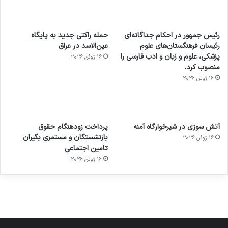
رئیس جمهور در احکام جداگانه‌ای
حمله راکتی جدید به پایگاه
رئیسان فرهنگستان‌های علوم
عین‌الاسد در عراق
پزشکی، علوم و زبان و ادب فارسی را
16 ژوئن 2026
منصوب کرد.
16 ژوئن 2026
آماده
ی سفر
عکاسی
هدفون
ورزش با
برای
مجازی
با طعم
های
آتش سوزی در شیرخوارگاه آمنه
پرداخت زودهنگام حقوق
ساعت
کشف
…
2023
بازنشستگان و مستمری بگیران
16 ژوئن 2026
هوشمند
توسط
توسط
توسط
توسط
تامین اجتماعی
ژاکت
ژاکت
توسط
ژاکت
ژاکت
در
در
ژاکت
16 ژوئن 2026
در
در
دسامبر
دسامبر
در دسامبر
دسامبر
دسامبر
12, 2022
12, 2022
12, 2022
12, 2022
12, 2022