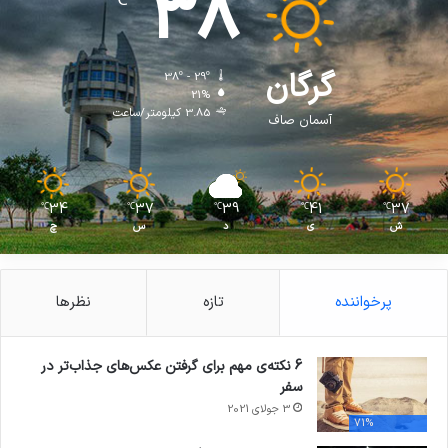
38
℃
گرگان
38º - 29º
21%
3.85 کیلومتر/ساعت
آسمان صاف
34
37
39
41
37
℃
℃
℃
℃
℃
ش
ی
د
س
چ
پرخواننده
تازه
نظرها
6 نکته‌ی مهم برای گرفتن عکس‌های جذاب‌تر در
سفر
3 جولای 2021
71%