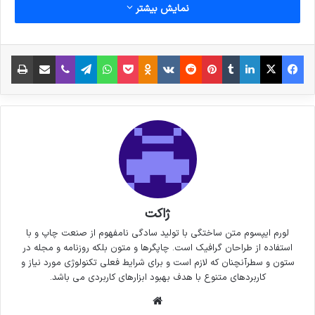
نمایش بیشتر
فیس بوک
X
لینکدین
‫تامبلر
‫پین‌ترست
‫رددیت
‫VKontakte
پاکت
واتس آپ
‫Odnoklassniki
تلگرام
وایبر
اشتراک گذاری از طریق ایمیل
چاپ
ژاکت
لورم ایپسوم متن ساختگی با تولید سادگی نامفهوم از صنعت چاپ و با
استفاده از طراحان گرافیک است. چاپگرها و متون بلکه روزنامه و مجله در
ستون و سطرآنچنان که لازم است و برای شرایط فعلی تکنولوژی مورد نیاز و
کاربردهای متنوع با هدف بهبود ابزارهای کاربردی می باشد.
وبسایت