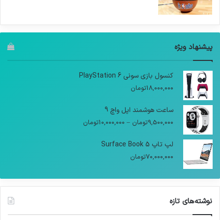
پیشنهاد ویژه
کنسول بازی سونی PlayStation 6
18,000,000
تومان
ساعت هوشمند اپل واچ 9
9,500,000
تومان
–
10,000,000
تومان
لپ تاپ Surface Book 5
70,000,000
تومان
نوشته‌های تازه