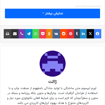
خداحافظی زود هنگام بازیکن تیم
نمایش بیشتر
ملی فوتسال از دنیای بازی
30 سپتامبر 2021
فیس بوک
X
لینکدین
‫تامبلر
‫پین‌ترست
‫رددیت
‫VKontakte
پاکت
واتس آپ
‫Odnoklassniki
تلگرام
وایبر
اشتراک گذاری از طریق ایمیل
چاپ
کپی لینک
ژاکت
لورم ایپسوم متن ساختگی با تولید سادگی نامفهوم از صنعت چاپ و با
استفاده از طراحان گرافیک است. چاپگرها و متون بلکه روزنامه و مجله در
ستون و سطرآنچنان که لازم است و برای شرایط فعلی تکنولوژی مورد نیاز و
کاربردهای متنوع با هدف بهبود ابزارهای کاربردی می باشد.