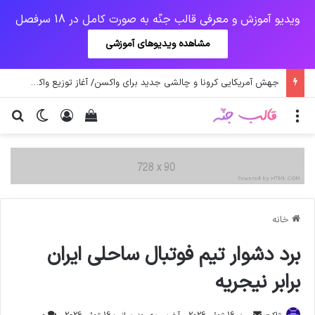
ویدیو آموزش و معرفی قالب جنّه به صورت کامل در 18 سرفصل
مشاهده ویدیوهای آموزشی
یک‌چهارم مرگ‌های روزانه کرونا در خوزستان / نگرانی از گسترش ویروس انگلیسی در تهران
منو
ورود
دیدن سبد خرید
تغییر پو
جس
خانه
برد دشوار تیم فوتبال ساحلی ایران
برابر نیجریه
ارسال