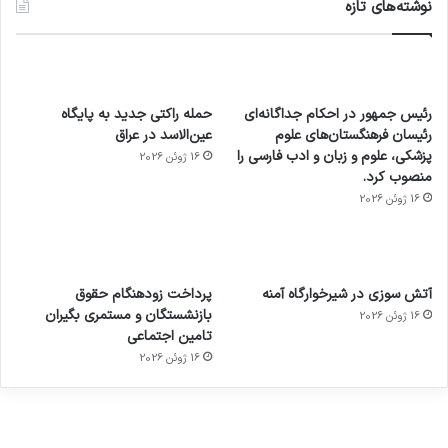
نوشته‌های تازه
رئیس جمهور در احکام جداگانه‌ای
حمله راکتی جدید به پایگاه
رئیسان فرهنگستان‌های علوم
عین‌الاسد در عراق
پزشکی، علوم و زبان و ادب فارسی را
16 ژوئن 2026
منصوب کرد.
16 ژوئن 2026
آماده
ی سفر
عکاسی
هدفون
ورزش با
برای
مجازی
با طعم
های
آتش سوزی در شیرخوارگاه آمنه
پرداخت زودهنگام حقوق
ساعت
کشف
…
2023
بازنشستگان و مستمری بگیران
16 ژوئن 2026
هوشمند
توسط
توسط
توسط
توسط
تامین اجتماعی
ژاکت
ژاکت
توسط
ژاکت
ژاکت
در
در
ژاکت
16 ژوئن 2026
در
در
دسامبر
دسامبر
در دسامبر
دسامبر
دسامبر
12, 2022
12, 2022
12, 2022
12, 2022
12, 2022