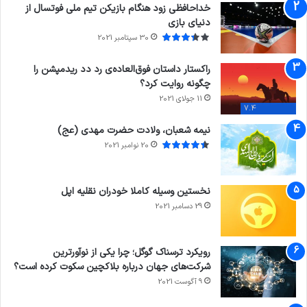
خداحافظی زود هنگام بازیکن تیم ملی فوتسال از
دنیای بازی
30 سپتامبر 2021
راکستار داستان فوق‌العاده‌ی رد دد ریدمپشن را
چگونه روایت کرد؟
11 جولای 2021
7.4
نیمه شعبان، ولادت حضرت مهدی (عج)
20 نوامبر 2021
نخستین وسیله کاملا خودران نقلیه اپل
29 دسامبر 2021
رویکرد ترسناک گوگل؛ چرا یکی از نوآورترین
شرکت‌های جهان درباره بلاکچین سکوت کرده است؟
9 آگوست 2021