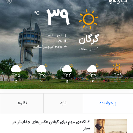
آب و هوا
39
℃
گرگان
39º - 28º
20%
3.25 کیلومتر/ساعت
آسمان صاف
35
35
34
37
39
℃
℃
℃
℃
℃
د
س
چ
پ
ج
پرخواننده
تازه
نظرها
6 نکته‌ی مهم برای گرفتن عکس‌های جذاب‌تر در
سفر