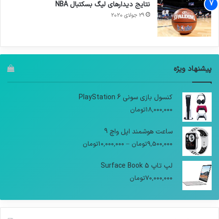
نتایج دیدار‌های لیگ بسکتبال NBA
29 جولای 2020
پیشنهاد ویژه
کنسول بازی سونی PlayStation 6
18,000,000
تومان
ساعت هوشمند اپل واچ 9
9,500,000
تومان
–
10,000,000
تومان
لپ تاپ Surface Book 5
70,000,000
تومان