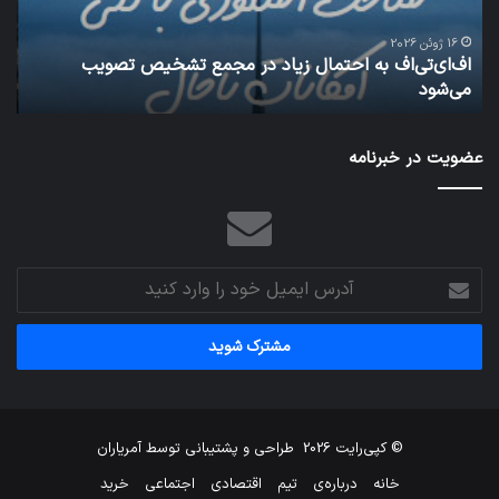
شود
25 ژانویه 2022
شبکه 5G می‌تواند باعث سقوط هواپیما شود
عضویت در خبرنامه
آدرس
ایمیل
خود
را
وارد
کنید
© کپی‌رایت 2026
طراحی و پشتیبانی توسط
آمریاران
خانه
درباره‌ی
تیم
اقتصادی
اجتماعی
خرید