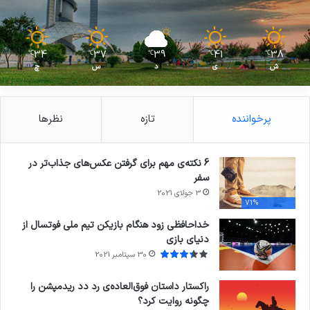
34
37
39
41
38
℃
℃
℃
℃
℃
ش
ی
د
س
چ
پرخواننده
تازه
نظرها
6 نکته‌ی مهم برای گرفتن عکس‌های جذاب‌تر در
سفر
3 جولای 2021
71%
خداحافظی زود هنگام بازیکن تیم ملی فوتسال از
دنیای بازی
30 سپتامبر 2021
راکستار داستان فوق‌العاده‌ی رد دد ریدمپشن را
چگونه روایت کرد؟