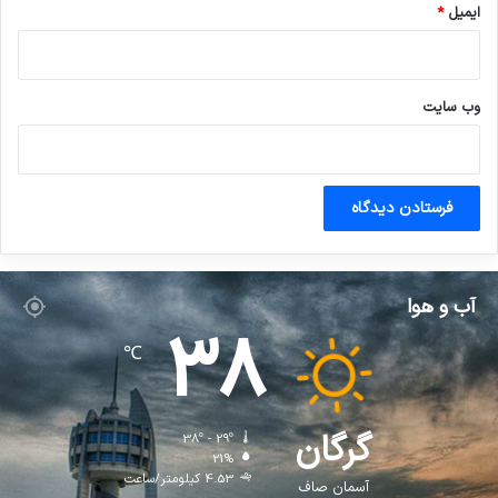
ایمیل
*
وب‌ سایت
آب و هوا
38
℃
گرگان
38º - 29º
21%
4.53 کیلومتر/ساعت
آسمان صاف