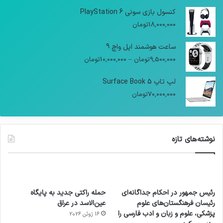
کنسول بازی سونی PlayStation 6
18,000,000
تومان
ساعت هوشمند اپل واچ 9
9,500,000
تومان
–
10,000,000
تومان
لپ تاپ Surface Book 5
70,000,000
تومان
نوشته‌های تازه
رئیس جمهور در احکام جداگانه‌ای
حمله راکتی جدید به پایگاه
رئیسان فرهنگستان‌های علوم
عین‌الاسد در عراق
پزشکی، علوم و زبان و ادب فارسی را
16 ژوئن 2026