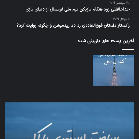
30 سپتامبر 2021
خداحافظی زود هنگام بازیکن تیم ملی فوتسال از دنیای بازی
11 جولای 2021
راکستار داستان فوق‌العاده‌ی رد دد ریدمپشن را چگونه روایت کرد؟
آخرین پست های بازبینی شده
شبکه
5G
می‌تواند
باعث
سقوط
هواپیما