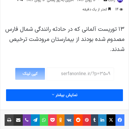
ژاکت
16 ژوئن 2026
آخرین به روز رسانی: 16 ژوئن 2026
0
ایمیل
14
کمتر از یک دقیقه
۱۳ توریست‌ آلمانی که در حادثه رانندگی شمال فارس
مصدوم شده بودند از بیمارستان مرودشت ترخیص
شدند.
کپی لینک
نمایش بیشتر
فیس بوک
X
لینکدین
‫تامبلر
‫پین‌ترست
‫رددیت
‫VKontakte
پاکت
واتس آپ
‫Odnoklassniki
تلگرام
وایبر
اشتراک گذاری از طریق ایمیل
چاپ