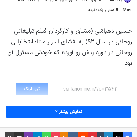
ژاکت
16 ژوئن 2026
آخرین به روز رسانی: 16 ژوئن 2026
0
ایمیل
16
کمتر از یک دقیقه
حسین دهباشی (مشاور و کارگردان فیلم تبلیغاتی
روحانی در سال ۹۲) به افشای اسرار ستادانتخاباتی
روحانی در دوره پیش رو آورده که خودش مسئول آن
بود
کپی لینک
نمایش بیشتر
فیس بوک
X
لینکدین
‫تامبلر
‫پین‌ترست
‫رددیت
‫VKontakte
پاکت
واتس آپ
‫Odnoklassniki
تلگرام
وایبر
اشتراک گذاری از طریق ایمیل
چاپ