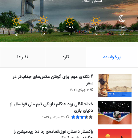
آسمان صاف
34
37
39
40
31
℃
℃
℃
℃
℃
ش
ی
د
س
چ
پرخواننده
تازه
نظرها
6 نکته‌ی مهم برای گرفتن عکس‌های جذاب‌تر در
سفر
3 جولای 2021
71%
خداحافظی زود هنگام بازیکن تیم ملی فوتسال از
دنیای بازی
30 سپتامبر 2021
راکستار داستان فوق‌العاده‌ی رد دد ریدمپشن را