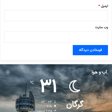
ایمیل
*
وب‌ سایت
آب و هوا
31
℃
گرگان
31º - 29º
41%
2.35 کیلومتر/ساعت