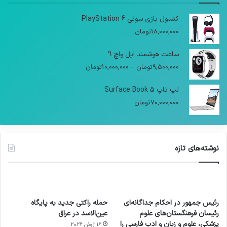
کنسول بازی سونی PlayStation 6
18,000,000
تومان
ساعت هوشمند اپل واچ 9
9,500,000
تومان
–
10,000,000
تومان
لپ تاپ Surface Book 5
70,000,000
تومان
نوشته‌های تازه
رئیس جمهور در احکام جداگانه‌ای
حمله راکتی جدید به پایگاه
رئیسان فرهنگستان‌های علوم
عین‌الاسد در عراق
پزشکی، علوم و زبان و ادب فارسی را
16 ژوئن 2026