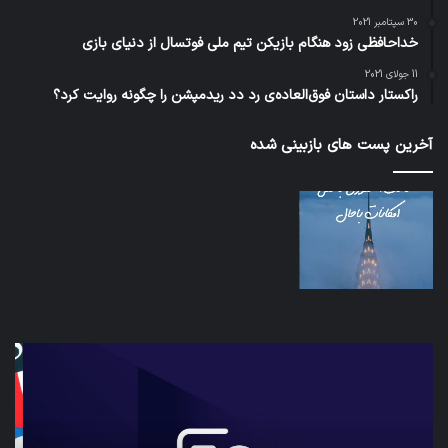
30 سپتامبر 2021
خداحافظی زود هنگام بازیکن تیم ملی فوتسال از دنیای بازی
11 جولای 2021
راکستار داستان فوق‌العاده‌ی رد دد ریدمپشن را چگونه روایت کرد؟
آخرین پست های بازبینی شده
کدام
نخس
برنامه‌های
وسی
پیام‌رسان
کامل
اطلاعات
خود
کاربران
نقلی