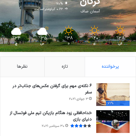
گرگان
70%
0.66 کیلومتر/ساعت
آسمان صاف
34
35
38
40
38
℃
℃
℃
℃
℃
ش
ی
د
س
چ
پرخواننده
تازه
نظرها
6 نکته‌ی مهم برای گرفتن عکس‌های جذاب‌تر در
سفر
3 جولای 2021
71%
خداحافظی زود هنگام بازیکن تیم ملی فوتسال از
دنیای بازی
30 سپتامبر 2021