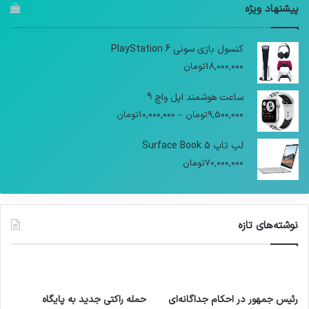
پیشنهاد ویژه
کنسول بازی سونی PlayStation 6
18,000,000
تومان
ساعت هوشمند اپل واچ 9
9,500,000
تومان
–
10,000,000
تومان
لپ تاپ Surface Book 5
70,000,000
تومان
نوشته‌های تازه
رئیس جمهور در احکام جداگانه‌ای
حمله راکتی جدید به پایگاه