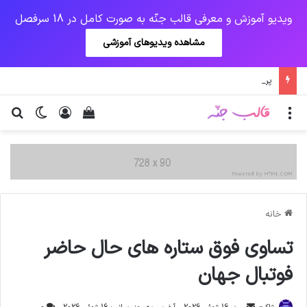
ویدیو آموزش و معرفی قالب جنّه به صورت کامل در 18 سرفصل
مشاهده ویدیوهای آموزشی
پرداخت زودهنگام حقوق بازنشستگان و مستمری بگیران تامین اجتماعی
منو
ورود
دیدن سبد خرید
تغییر پو
جس
خانه
تساوى فوق ستاره هاى حال حاضر
فوتبال جهان
ارسال