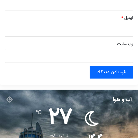
ایمیل
*
وب‌ سایت
آب و هوا
27
℃
38º - 27º