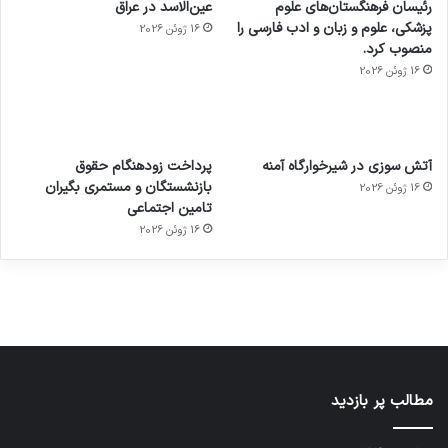
رئیسان فرهنگستان‌های علوم
عین‌الاسد در عراق
پزشکی، علوم و زبان و ادب فارسی را
16 ژوئن 2026
منصوب کرد.
16 ژوئن 2026
آماده
ی سفر
عکاسی
هدفون
ورزش با
برای
مجازی
با طعم
های
آتش سوزی در شیرخوارگاه آمنه
پرداخت زودهنگام حقوق
ساعت
کشف
…
2023
بازنشستگان و مستمری بگیران
16 ژوئن 2026
هوشمند
توسط
توسط
توسط
توسط
تامین اجتماعی
ژاکت
ژاکت
توسط
ژاکت
ژاکت
در
در
ژاکت
16 ژوئن 2026
در
در
دسامبر
دسامبر
در دسامبر
دسامبر
دسامبر
12, 2022
12, 2022
12, 2022
12, 2022
12, 2022
مطالب پر بازدید