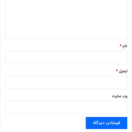
د
گ
ا
ه
*
نام
*
ایمیل
*
وب‌ سایت