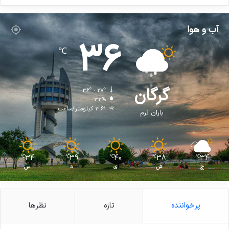
آب و هوا
36
℃
گرگان
36º - 27º
32%
3.61 کیلومتر/ساعت
باران نرم
34
39
40
38
34
℃
℃
℃
℃
℃
ج
ش
ی
د
س
پرخواننده
تازه
نظرها