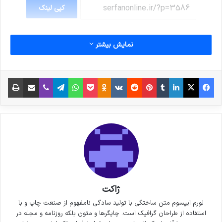
کپی لینک
نمایش بیشتر
فیس بوک
X
لینکدین
‫تامبلر
‫پین‌ترست
‫رددیت
‫VKontakte
پاکت
واتس آپ
‫Odnoklassniki
تلگرام
وایبر
اشتراک گذاری از طریق ایمیل
چاپ
ژاکت
لورم ایپسوم متن ساختگی با تولید سادگی نامفهوم از صنعت چاپ و با
استفاده از طراحان گرافیک است. چاپگرها و متون بلکه روزنامه و مجله در