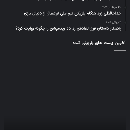
30 سپتامبر 2021
خداحافظی زود هنگام بازیکن تیم ملی فوتسال از دنیای بازی
11 جولای 2021
راکستار داستان فوق‌العاده‌ی رد دد ریدمپشن را چگونه روایت کرد؟
آخرین پست های بازبینی شده
کدام
نخس
برنامه‌های
وسی
پیام‌رسان
کامل
اطلاعات
خود
کاربران
نقلی
را
اپل