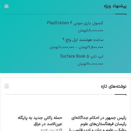
پیشنهاد ویژه
کنسول بازی سونی PlayStation 6
18,000,000
تومان
ساعت هوشمند اپل واچ 9
9,500,000
تومان
–
10,000,000
تومان
لپ تاپ Surface Book 5
70,000,000
تومان
نوشته‌های تازه
رئیس جمهور در احکام جداگانه‌ای
حمله راکتی جدید به پایگاه
رئیسان فرهنگستان‌های علوم
عین‌الاسد در عراق
پزشکی، علوم و زبان و ادب فارسی را
16 ژوئن 2026