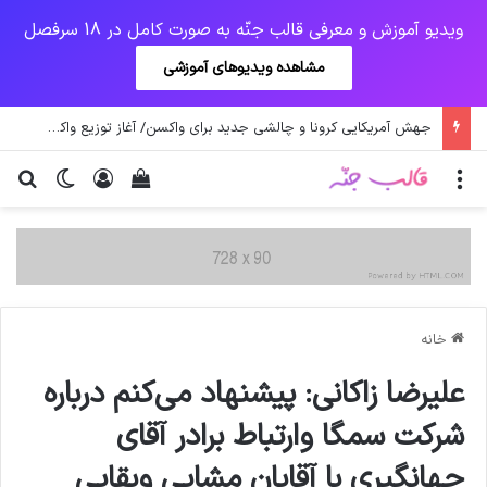
ویدیو آموزش و معرفی قالب جنّه به صورت کامل در 18 سرفصل
مشاهده ویدیوهای آموزشی
جهش آمریکایی کرونا و چالشی جدید برای واکسن/ آغاز توزیع واکسن از سوی اتحادیه کوواکس
منو
ورود
دیدن سبد خرید
تغییر پو
جس
خانه
علیرضا زاکانی: پیشنهاد می‌کنم درباره
شرکت سمگا وارتباط برادر آقای
جهانگیری با آقایان مشایی وبقایی