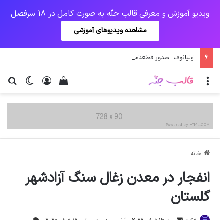
ویدیو آموزش و معرفی قالب جنّه به صورت کامل در 18 سرفصل
مشاهده ویدیوهای آموزشی
اولیانوف: صدور قطعنامه‌های علیه ایران احیای برجام را دشوار می‌کند
منو
ورود
دیدن سبد خرید
تغییر پو
جس
خانه
انفجار در معدن زغال سنگ آزادشهر
گلستان
ارسال