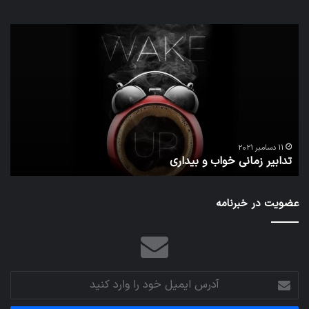
تدابیر
اف‌ا
زمانی
به
خواب
احت
و
زیاد
بیداری
در
مج
تش
تص
ا
می‌
11 دسامبر 2021
تدابیر زمانی خواب و بیداری
م
عضویت در خبرنامه
آدرس
ایمیل
خود