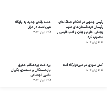
رئیس جمهور در احکام جداگانه‌ای
حمله راکتی جدید به پایگاه
رئیسان فرهنگستان‌های علوم
عین‌الاسد در عراق
پزشکی، علوم و زبان و ادب فارسی را
16 ژوئن 2026
منصوب کرد.
16 ژوئن 2026
آماده
ی سفر
عکاسی
هدفون
ورزش با
برای
مجازی
با طعم
های
آتش سوزی در شیرخوارگاه آمنه
پرداخت زودهنگام حقوق
ساعت
کشف
…
2023
بازنشستگان و مستمری بگیران
16 ژوئن 2026
هوشمند
توسط
توسط
توسط
توسط
تامین اجتماعی
ژاکت
ژاکت
توسط
ژاکت
ژاکت
در
در
ژاکت
16 ژوئن 2026
در
در
دسامبر
دسامبر
در دسامبر
دسامبر
دسامبر
12, 2022
12, 2022
12, 2022
12, 2022
12, 2022