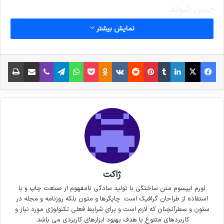
حبس شوند.
نمایش بیشتر
در این معدن حدود 500 کارگر کار می کنند .
فیس بوک
X
لینکدین
‫تامبلر
‫پین‌ترست
‫رددیت
‫VKontakte
پاکت
واتس آپ
‫Odnoklassniki
تلگرام
وایبر
اشتراک گذاری از طریق ایمیل
چاپ
نوشته های مشابه
6 نکته‌ی مهم برای گرفتن عکس‌های
جذاب‌تر در سفر
3 جولای 2021
خداحافظی زود هنگام بازیکن تیم
ملی فوتسال از دنیای بازی
ژاکت
30 سپتامبر 2021
لورم ایپسوم متن ساختگی با تولید سادگی نامفهوم از صنعت چاپ و با
استفاده از طراحان گرافیک است. چاپگرها و متون بلکه روزنامه و مجله در
ستون و سطرآنچنان که لازم است و برای شرایط فعلی تکنولوژی مورد نیاز و
کاربردهای متنوع با هدف بهبود ابزارهای کاربردی می باشد.