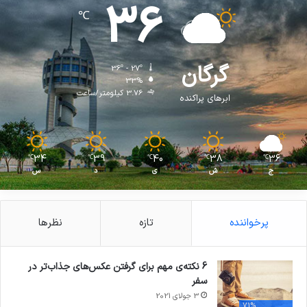
36
℃
گرگان
36º - 27º
33%
3.76 کیلومتر/ساعت
ابرهای پراکنده
34
39
40
38
36
℃
℃
℃
℃
℃
ج
ش
ی
د
س
پرخواننده
تازه
نظرها
6 نکته‌ی مهم برای گرفتن عکس‌های جذاب‌تر در
سفر
3 جولای 2021
71%