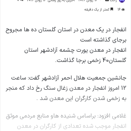
ژاکت
16 ژوئن 2026
آخرین به روز رسانی: 16 ژوئن 2026
0
ایمیل
16
کمتر از یک دقیقه
انفجار در یک معدن در استان گلستان ده ها مجروح
برجای گذاشته است
انفجار در معدن یورت چشمه آزادشهر استان
گلستان40 زخمی برجا گذاشت.
جانشین جمعیت هلال احمر آزادشهر گفت: ساعت
12 امروز انفجار در معدن زغال سنگ رخ داد که منجر
به زخمی شدن کارگران این معدن شد .
غلامی افزود: براساس شنیده هاو منابع مردمی موثق
انفجار موجب شده تعدادی از کارگران در معدن