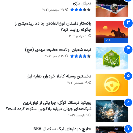
دنیای بازی
30 سپتامبر 2021
راکستار داستان فوق‌العاده‌ی رد دد ریدمپشن را
چگونه روایت کرد؟
11 جولای 2021
7.4
نیمه شعبان، ولادت حضرت مهدی (عج)
20 نوامبر 2021
نخستین وسیله کاملا خودران نقلیه اپل
29 دسامبر 2021
رویکرد ترسناک گوگل؛ چرا یکی از نوآورترین
شرکت‌های جهان درباره بلاکچین سکوت کرده است؟
9 آگوست 2021
نتایج دیدار‌های لیگ بسکتبال NBA