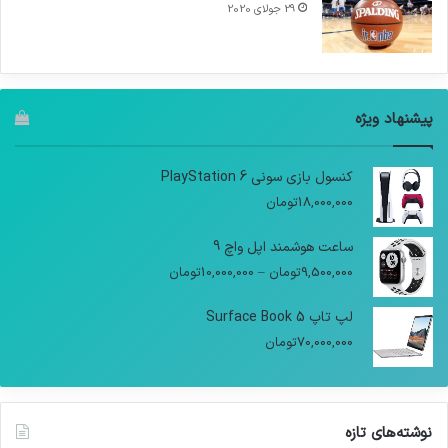
29 جولای 2020
پیشنهاد ویژه
کنسول بازی سونی PlayStation 6
18,000,000
تومان
ساعت هوشمند اپل واچ 9
9,500,000
تومان
–
10,000,000
تومان
لپ تاپ Surface Book 5
70,000,000
تومان
نوشته‌های تازه