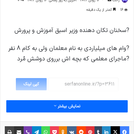
ژاکت
16 ژوئن 2026
آخرین به روز رسانی: 16 ژوئن 2026
0
ایمیل
16
کمتر از یک دقیقه
?سخنان تکان دهنده وزیر اسبق آموزش و پرورش
?وام های میلیاردی به نام معلمان ولی به کام 8 نفر
?ماجرای معلمی که بچه اش برروی دوشش مُرد
کپی لینک
نمایش بیشتر
فیس بوک
X
لینکدین
‫تامبلر
‫پین‌ترست
‫رددیت
‫VKontakte
پاکت
واتس آپ
‫Odnoklassniki
تلگرام
وایبر
اشتراک گذاری از طریق ایمیل
چاپ