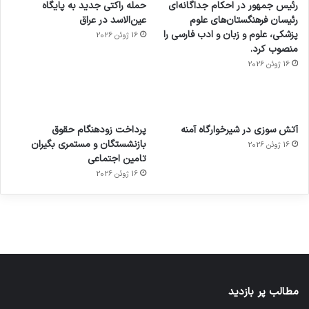
رئیس جمهور در احکام جداگانه‌ای
حمله راکتی جدید به پایگاه
رئیسان فرهنگستان‌های علوم
عین‌الاسد در عراق
پزشکی، علوم و زبان و ادب فارسی را
16 ژوئن 2026
منصوب کرد.
16 ژوئن 2026
آماده
ی سفر
عکاسی
هدفون
ورزش با
برای
مجازی
با طعم
های
آتش سوزی در شیرخوارگاه آمنه
پرداخت زودهنگام حقوق
ساعت
کشف
…
2023
بازنشستگان و مستمری بگیران
16 ژوئن 2026
هوشمند
توسط
توسط
توسط
توسط
تامین اجتماعی
ژاکت
ژاکت
توسط
ژاکت
ژاکت
در
در
ژاکت
16 ژوئن 2026
در
در
دسامبر
دسامبر
در دسامبر
دسامبر
دسامبر
12, 2022
12, 2022
12, 2022
12, 2022
12, 2022
مطالب پر بازدید