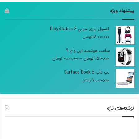
پیشنهاد ویژه
کنسول بازی سونی PlayStation 6
18,000,000
تومان
ساعت هوشمند اپل واچ 9
9,500,000
تومان
–
10,000,000
تومان
لپ تاپ Surface Book 5
70,000,000
تومان
نوشته‌های تازه