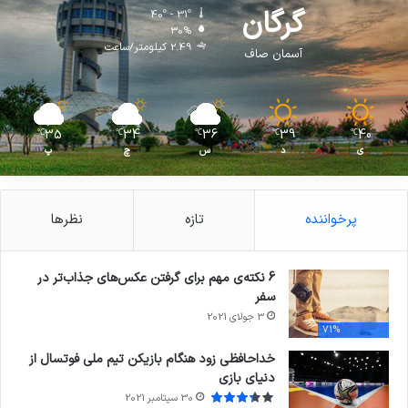
گرگان
40º - 31º
30%
2.49 کیلومتر/ساعت
آسمان صاف
35
34
36
39
40
℃
℃
℃
℃
℃
ی
د
س
چ
پ
پرخواننده
تازه
نظرها
6 نکته‌ی مهم برای گرفتن عکس‌های جذاب‌تر در
سفر
3 جولای 2021
71%
خداحافظی زود هنگام بازیکن تیم ملی فوتسال از
دنیای بازی
30 سپتامبر 2021