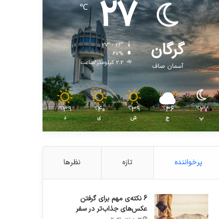
27
℃
گرگان
27º - 26º
67%
2.2 کیلومتر/ساعت
آسمان صاف
39
40
39
36
27
℃
℃
℃
℃
℃
پ
ج
ش
ی
د
پرخواننده
تازه
نظرها
6 نکته‌ی مهم برای گرفتن
عکس‌های جذاب‌تر در سفر