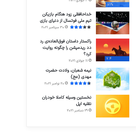
3 جولای 2021
71%
خداحافظی زود هنگام بازیکن
تیم ملی فوتسال از دنیای بازی
30 سپتامبر 2021
راکستار داستان فوق‌العاده‌ی رد
دد ریدمپشن را چگونه روایت
کرد؟
7.4
11 جولای 2021
نیمه شعبان، ولادت حضرت
مهدی (عج)
20 نوامبر 2021
نخستین وسیله کاملا خودران
نقلیه اپل
29 دسامبر 2021