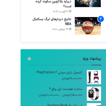
درباره بلاکچین سکوت کرده
است؟
9 آگوست 2021
نتایج دیدار‌های لیگ بسکتبال
NBA
29 جولای 2020
پیشنهاد ویژه
کنسول بازی سونی PlayStation 6
18,000,000
تومان
ساعت هوشمند اپل واچ 9
9,500,000
تومان
–
10,000,000
تومان
لپ تاپ Surface Book 5