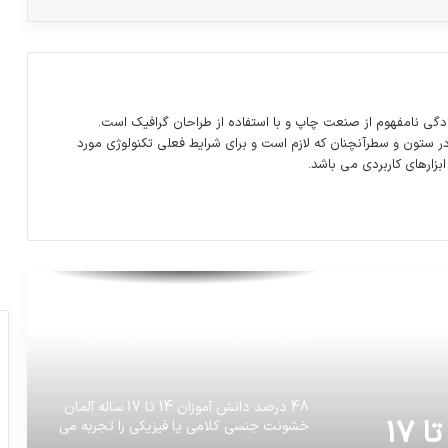
جزئیات ششمین جلسه محاکمه جعبه سیاه
پرونده بابک زنجانی
دگی نامفهوم از صنعت چاپ و با استفاده از طراحان گرافیک است.
کمال خرازی، رئیس شورای راهبردی روابط
در ستون و سطرآنچنان که لازم است و برای شرایط فعلی تکنولوژی مورد
خارجی ایران در مصاحبه با فرانس‌24:
ابزارهای کاربردی می باشد.
اینفوگرافیک: مقایسه تطبیقی نرخ تورم با
میزان افزایش حقوق بازنشستگان کشوری
48 درصد دانش آموزان 14 تا 17 ساله آلمان
خشونت جنسی کلامی یا فیزیکی را تجربه می
کنند
سرانجام تکلیف شجاعی و حاج‌صفی
مشخص شد