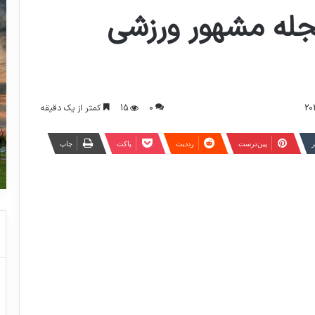
جله مشهور ورزشی
0
15
کمتر از یک دقیقه
ر
‫پین‌ترست
‫رددیت
پاکت
چاپ