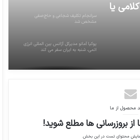
اج‌صفی
یوکیا آمانو مدیرکل آژانس بین المللی انرژی
اتمی، شنبه به ایران سفر می کند
48 درصد دانش آموزان 14 تا 17
لامی یا
جزئیات ششمین جلسه محاکمه جعبه سیاه
پرونده بابک زنجانی
کمال خرازی، رئیس شورای راهبردی روابط
خارجی ایران در مصاحبه با فرانس‌24:
اینفوگرافیک: مقایسه تطبیقی نرخ تورم با
میزان افزایش حقوق بازنشستگان کشوری
د محصول از ما
 از بروزرسانی ها مطلع شوید!
48 درصد دانش آموزان 14 تا 17 ساله آلمان
خشونت جنسی کلامی یا فیزیکی را تجربه می
نمایش محتوای تست در این بخش.