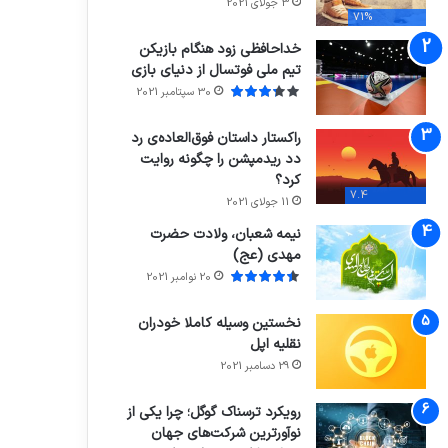
3 جولای 2021
71%
خداحافظی زود هنگام بازیکن
تیم ملی فوتسال از دنیای بازی
30 سپتامبر 2021
راکستار داستان فوق‌العاده‌ی رد
دد ریدمپشن را چگونه روایت
کرد؟
7.4
11 جولای 2021
نیمه شعبان، ولادت حضرت
مهدی (عج)
20 نوامبر 2021
نخستین وسیله کاملا خودران
نقلیه اپل
29 دسامبر 2021
رویکرد ترسناک گوگل؛ چرا یکی از
نوآورترین شرکت‌های جهان