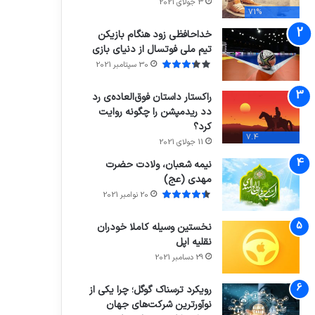
3 جولای 2021
71%
خداحافظی زود هنگام بازیکن
تیم ملی فوتسال از دنیای بازی
30 سپتامبر 2021
راکستار داستان فوق‌العاده‌ی رد
دد ریدمپشن را چگونه روایت
کرد؟
7.4
11 جولای 2021
نیمه شعبان، ولادت حضرت
مهدی (عج)
20 نوامبر 2021
نخستین وسیله کاملا خودران
نقلیه اپل
29 دسامبر 2021
رویکرد ترسناک گوگل؛ چرا یکی از
نوآورترین شرکت‌های جهان