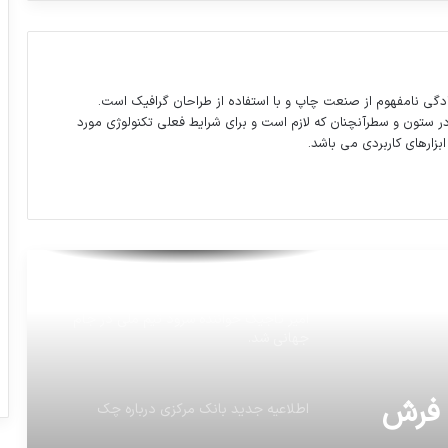
طرح غربالگری شنوایی کودکان 3 تا 5 سال
کشور از مهرماه امسال اجرا می شود
دگی نامفهوم از صنعت چاپ و با استفاده از طراحان گرافیک است.
در ستون و سطرآنچنان که لازم است و برای شرایط فعلی تکنولوژی مورد
تصویری از حضور رهبر انقلاب در منزل شهید
ابزارهای کاربردی می باشد.
سلیمانی
تصاویری از دوران سربازی شهید محسن
حججی ، سال ۹۰ در بوشهر
امیر تاجیک خواننده سرود تیم ملی در جام
جهانی شد.
اطلاعیه جدید بانک مرکزی درباره چک
ت فرش