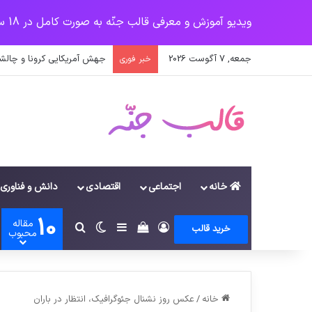
ویدیو آموزش و معرفی قالب جنّه به صورت کامل در 18 سرفصل
جمعه, 7 آگوست 2026
جهش آمریکایی کرونا و چالشی
خبر فوری
خانه
اجتماعی
اقتصادی
دانش و فناوری
10
مقاله
ورود
سایدبار
دیدن سبد خرید
تغییر پوسته
جستجو برای
خرید قالب
محبوب
خانه
/
عکس روز نشنال جئوگرافیک، انتظار در باران