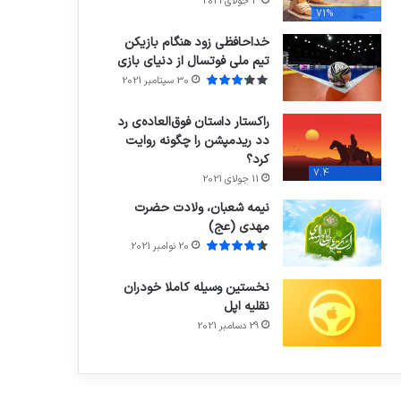
3 جولای 2021
71%
خداحافظی زود هنگام بازیکن
تیم ملی فوتسال از دنیای بازی
30 سپتامبر 2021
راکستار داستان فوق‌العاده‌ی رد
دد ریدمپشن را چگونه روایت
کرد؟
7.4
11 جولای 2021
نیمه شعبان، ولادت حضرت
مهدی (عج)
20 نوامبر 2021
نخستین وسیله کاملا خودران
نقلیه اپل
29 دسامبر 2021