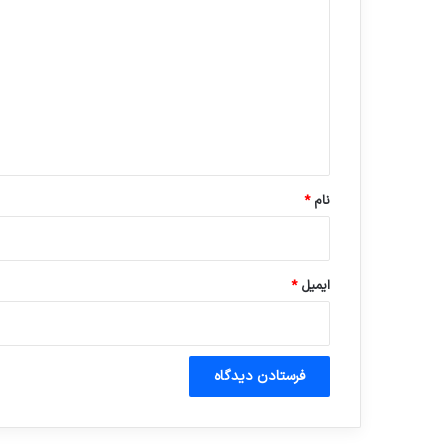
ی
د
گ
ا
ه
*
نام
*
ایمیل
*