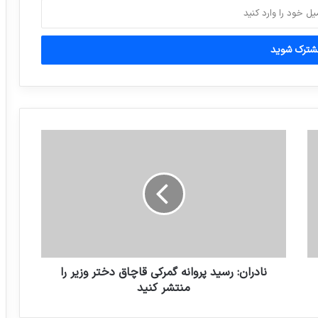
اطلاعیه جدید بانک مرکزی درباره چک
کاهش ۳۰ درصدی صادرات فرش دستباف
طرح غربالگری شنوایی کودکان 3 تا 5 سال
کشور از مهرماه امسال اجرا می شود
تصویری از حضور رهبر انقلاب در منزل شهید
سلیمانی
تصاویری از دوران سربازی شهید محسن
حججی ، سال ۹۰ در بوشهر
نادران: رسید پروانه گمرکی قاچاق دختر وزیر را
منتشر کنید