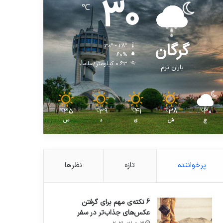
30
℃
گرگان
30º - 28º
60%
0.63 کیلومتر/ساعت
باران نرم
35
39
41
38
30
℃
℃
℃
℃
℃
ج
ش
ی
د
س
پرخواننده
تازه
نظرها
6 نکته‌ی مهم برای گرفتن
عکس‌های جذاب‌تر در سفر