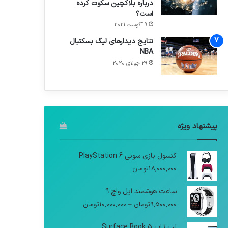
درباره بلاکچین سکوت کرده
است؟
9 آگوست 2021
نتایج دیدار‌های لیگ بسکتبال
NBA
29 جولای 2020
پیشنهاد ویژه
کنسول بازی سونی PlayStation 6
18,000,000
تومان
ساعت هوشمند اپل واچ 9
9,500,000
تومان
–
10,000,000
تومان
لپ تاپ Surface Book 5