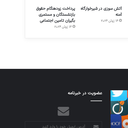
آتش سوزی در شیرخوارگاه
پرداخت زودهنگام حقوق
آمنه
بازنشستگان و مستمری
بگیران تامین اجتماعی
16 ژوئن 2026
م
هدفون های 2023
16 ژوئن 2026
توسط ژاکت
در دسامبر 12, 2022
تدابیر
عضویت در خبرنامه
ا
زمانی
ب
خواب
ا
و
ز
بیداری
د
م
آدرس