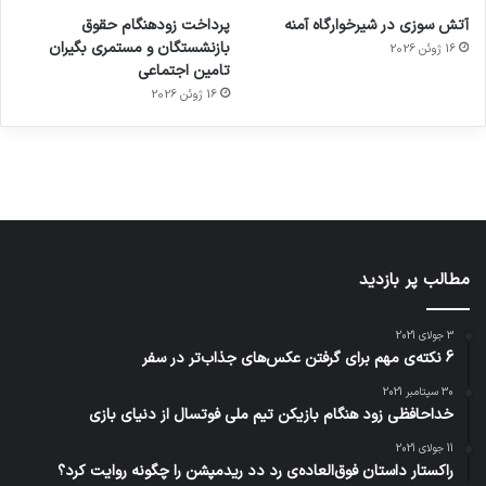
ورزش با
برای
مجازی
با طعم
های
آتش سوزی در شیرخوارگاه آمنه
پرداخت زودهنگام حقوق
ساعت
کشف
…
2023
بازنشستگان و مستمری بگیران
16 ژوئن 2026
هوشمند
توسط
توسط
توسط
توسط
تامین اجتماعی
ژاکت
ژاکت
توسط
ژاکت
ژاکت
در
در
ژاکت
16 ژوئن 2026
در
در
دسامبر
دسامبر
در دسامبر
دسامبر
دسامبر
12, 2022
12, 2022
12, 2022
12, 2022
12, 2022
مطالب پر بازدید
3 جولای 2021
6 نکته‌ی مهم برای گرفتن عکس‌های جذاب‌تر در سفر
30 سپتامبر 2021
خداحافظی زود هنگام بازیکن تیم ملی فوتسال از دنیای بازی
11 جولای 2021
راکستار داستان فوق‌العاده‌ی رد دد ریدمپشن را چگونه روایت کرد؟