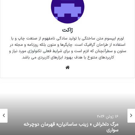
ژاکت
لورم ایپسوم متن ساختگی با تولید سادگی نامفهوم از صنعت چاپ و با
استفاده از طراحان گرافیک است. چاپگرها و متون بلکه روزنامه و مجله در
ستون و سطرآنچنان که لازم است و برای شرایط فعلی تکنولوژی مورد نیاز و
کاربردهای متنوع با هدف بهبود ابزارهای کاربردی می باشد.
وبسایت
16 ژوئن 2026
مرگ دلخراش « زینب ساسانیان» قهرمان دوچرخه
سواری