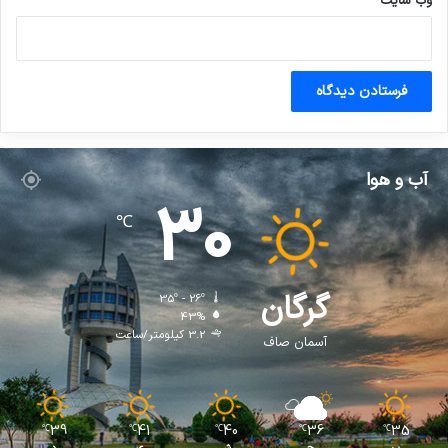
وب‌ سایت
آب و هوا
30
℃
گرگان
35º - 26º
43%
3.2 کیلومتر/ساعت
آسمان صاف
39
41
40
36
35
℃
℃
℃
℃
℃