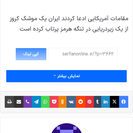
مقامات آمریکایی ادعا کردند ایران یک موشک کروز
از یک زیردریایی در تنگه هرمز پرتاب کرده است
کپی لینک
نمایش بیشتر
فیس بوک
X
لینکدین
‫تامبلر
‫پین‌ترست
‫رددیت
‫VKontakte
پاکت
واتس آپ
‫Odnoklassniki
تلگرام
وایبر
اشتراک گذاری از طریق ایمیل
چاپ