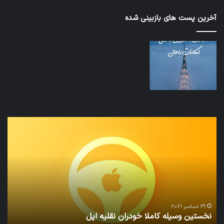
آخرین پست های بازبینی شده
نخستین
تداب
وسیله
زما
کاملا
خوا
خودران
و
نقلیه
بید
اپل
29 دسامبر 2021
نخستین وسیله کاملا خودران نقلیه اپل
ت