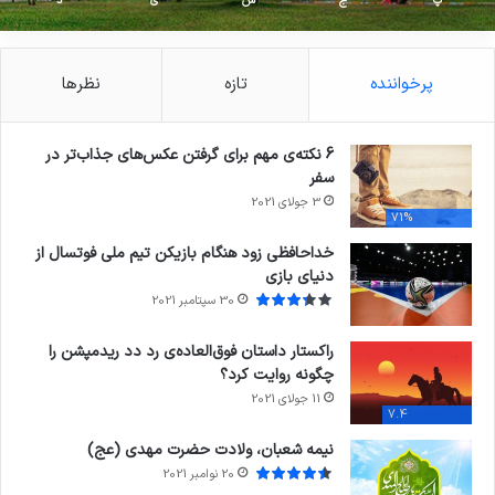
پ
ج
ش
ی
د
پرخواننده
تازه
نظرها
6 نکته‌ی مهم برای گرفتن عکس‌های جذاب‌تر در
سفر
3 جولای 2021
71%
خداحافظی زود هنگام بازیکن تیم ملی فوتسال از
دنیای بازی
30 سپتامبر 2021
راکستار داستان فوق‌العاده‌ی رد دد ریدمپشن را
چگونه روایت کرد؟
11 جولای 2021
7.4
نیمه شعبان، ولادت حضرت مهدی (عج)
20 نوامبر 2021