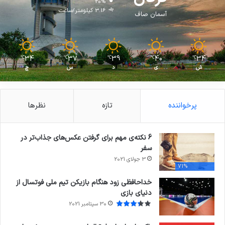
20%
3.16 کیلومتر/ساعت
آسمان صاف
34
37
39
40
34
℃
℃
℃
℃
℃
ش
ی
د
س
چ
پرخواننده
تازه
نظرها
6 نکته‌ی مهم برای گرفتن عکس‌های جذاب‌تر در
سفر
3 جولای 2021
71%
خداحافظی زود هنگام بازیکن تیم ملی فوتسال از
دنیای بازی
30 سپتامبر 2021