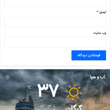
ایمیل
*
وب‌ سایت
آب و هوا
37
℃
گرگان
37º - 29º