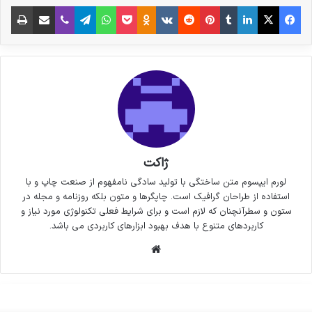
فیس بوک
X
لینکدین
‫تامبلر
‫پین‌ترست
‫رددیت
‫VKontakte
پاکت
واتس آپ
‫Odnoklassniki
تلگرام
وایبر
اشتراک گذاری از طریق ایمیل
چاپ
ژاکت
لورم ایپسوم متن ساختگی با تولید سادگی نامفهوم از صنعت چاپ و با
استفاده از طراحان گرافیک است. چاپگرها و متون بلکه روزنامه و مجله در
ستون و سطرآنچنان که لازم است و برای شرایط فعلی تکنولوژی مورد نیاز و
کاربردهای متنوع با هدف بهبود ابزارهای کاربردی می باشد.
وبسایت