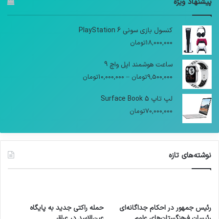
پیشنهاد ویژه
کنسول بازی سونی PlayStation 6
18,000,000
تومان
ساعت هوشمند اپل واچ 9
9,500,000
تومان
–
10,000,000
تومان
لپ تاپ Surface Book 5
70,000,000
تومان
نوشته‌های تازه
رئیس جمهور در احکام جداگانه‌ای
حمله راکتی جدید به پایگاه
رئیسان فرهنگستان‌های علوم
عین‌الاسد در عراق