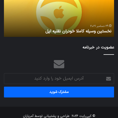
نقلیه
بید
اپل
29 دسامبر 2021
نخستین وسیله کاملا خودران نقلیه اپل
ت
عضویت در خبرنامه
آدرس
ایمیل
خود
را
وارد
کنید
© کپی‌رایت 2026
طراحی و پشتیبانی توسط
آمریاران