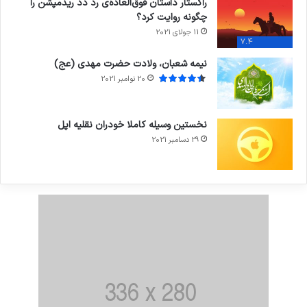
راکستار داستان فوق‌العاده‌ی رد دد ریدمپشن را
چگونه روایت کرد؟
11 جولای 2021
7.4
نیمه شعبان، ولادت حضرت مهدی (عج)
20 نوامبر 2021
نخستین وسیله کاملا خودران نقلیه اپل
29 دسامبر 2021