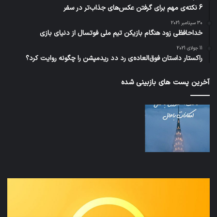
6 نکته‌ی مهم برای گرفتن عکس‌های جذاب‌تر در سفر
30 سپتامبر 2021
خداحافظی زود هنگام بازیکن تیم ملی فوتسال از دنیای بازی
11 جولای 2021
راکستار داستان فوق‌العاده‌ی رد دد ریدمپشن را چگونه روایت کرد؟
آخرین پست های بازبینی شده
نخستین
تداب
وسیله
زما
کاملا
خوا
خودران
و