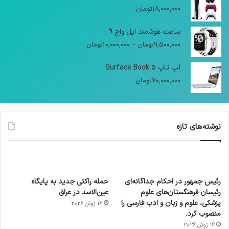
18,000,000
تومان
ساعت هوشمند اپل واچ 9
9,500,000
تومان
–
10,000,000
تومان
لپ تاپ Surface Book 5
70,000,000
تومان
نوشته‌های تازه
رئیس جمهور در احکام جداگانه‌ای
حمله راکتی جدید به پایگاه
رئیسان فرهنگستان‌های علوم
عین‌الاسد در عراق
پزشکی، علوم و زبان و ادب فارسی را
16 ژوئن 2026
منصوب کرد.
16 ژوئن 2026