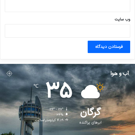
وب‌ سایت
آب و هوا
35
℃
گرگان
36º - 27º
36%
4.19 کیلومتر/ساعت
ابرهای پراکنده