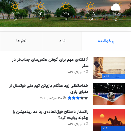
34
39
40
38
36
℃
℃
℃
℃
℃
ج
ش
ی
د
س
پرخواننده
تازه
نظرها
6 نکته‌ی مهم برای گرفتن عکس‌های جذاب‌تر در
سفر
3 جولای 2021
71%
خداحافظی زود هنگام بازیکن تیم ملی فوتسال از
دنیای بازی
30 سپتامبر 2021
راکستار داستان فوق‌العاده‌ی رد دد ریدمپشن را
چگونه روایت کرد؟
11 جولای 2021
7.4