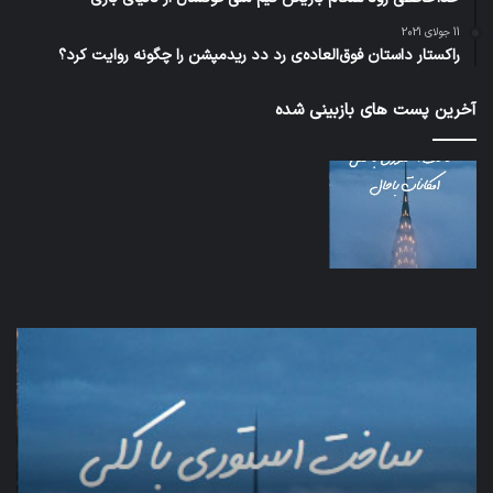
11 جولای 2021
راکستار داستان فوق‌العاده‌ی رد دد ریدمپشن را چگونه روایت کرد؟
آخرین پست های بازبینی شده
اف‌ای‌تی‌اف
شبک
به
5G
احتمال
می‌
زیاد
باع
در
سق
مجمع
هوا
تشخیص
شود