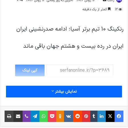
ژاکت
16 ژوئن 2026
آخرین به روز رسانی: 16 ژوئن 2026
0
ایمیل
12
کمتر از یک دقیقه
رنکینگ 10 تیم برتر آسیا؛ ادامه صدرنشینی ایران
ایران در رده بیست و هشتم جهان باقی ماند
کپی لینک
نمایش بیشتر
فیس بوک
X
لینکدین
‫تامبلر
‫پین‌ترست
‫رددیت
‫VKontakte
پاکت
واتس آپ
‫Odnoklassniki
تلگرام
وایبر
اشتراک گذاری از طریق ایمیل
چاپ