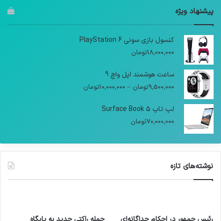
پیشنهاد ویژه
کنسول بازی سونی PlayStation 6
18,000,000
تومان
ساعت هوشمند اپل واچ 9
9,500,000
تومان
–
10,000,000
تومان
لپ تاپ Surface Book 5
70,000,000
تومان
نوشته‌های تازه
رئیس جمهور در احکام جداگانه‌ای
حمله راکتی جدید به پایگاه