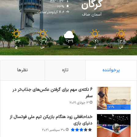
گرگان
38º - 29º
23%
4.6 کیلومتر/ساعت
آسمان صاف
34
37
39
41
38
℃
℃
℃
℃
℃
ش
ی
د
س
چ
پرخواننده
تازه
نظرها
6 نکته‌ی مهم برای گرفتن عکس‌های جذاب‌تر در
سفر
3 جولای 2021
71%
خداحافظی زود هنگام بازیکن تیم ملی فوتسال از
دنیای بازی
30 سپتامبر 2021