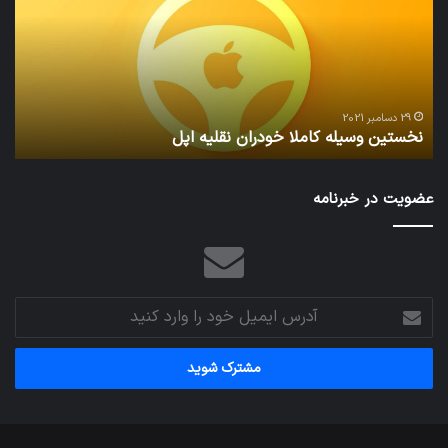
خودران
و
نقلیه
بید
اپل
29 دسامبر 2021
نخستین وسیله کاملا خودران نقلیه اپل
ت
عضویت در خبرنامه
آدرس
ایمیل
خود
را
وارد
کنید