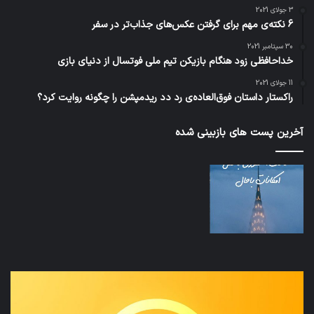
3 جولای 2021
6 نکته‌ی مهم برای گرفتن عکس‌های جذاب‌تر در سفر
30 سپتامبر 2021
خداحافظی زود هنگام بازیکن تیم ملی فوتسال از دنیای بازی
11 جولای 2021
راکستار داستان فوق‌العاده‌ی رد دد ریدمپشن را چگونه روایت کرد؟
آخرین پست های بازبینی شده
نخستین
تداب
وسیله
زما
کاملا
خوا