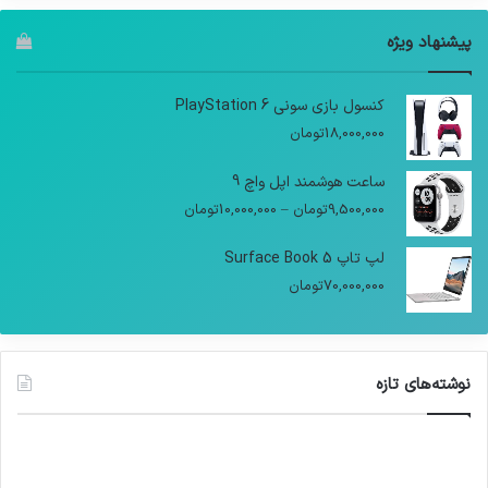
پیشنهاد ویژه
کنسول بازی سونی PlayStation 6
18,000,000
تومان
ساعت هوشمند اپل واچ 9
9,500,000
تومان
–
10,000,000
تومان
لپ تاپ Surface Book 5
70,000,000
تومان
نوشته‌های تازه