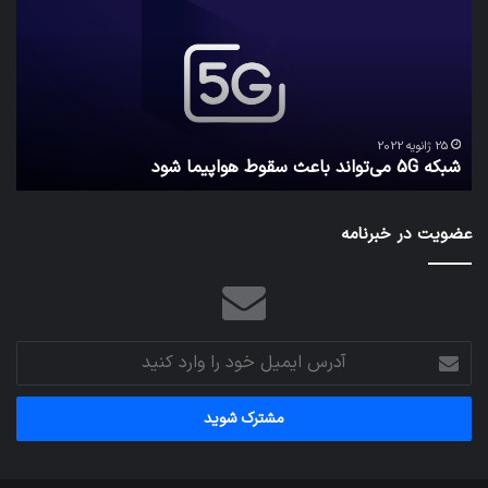
می‌تواند
پیا
باعث
اطل
سقوط
کارب
هواپیما
را
شود
واقع
امن
ک
نگه
25 ژانویه 2022
شبکه 5G می‌تواند باعث سقوط هواپیما شود
م
می‌
عضویت در خبرنامه
آدرس
ایمیل
خود
را
وارد
کنید