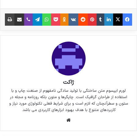
فیس بوک
X
لینکدین
‫تامبلر
‫پین‌ترست
‫رددیت
‫VKontakte
پاکت
واتس آپ
‫Odnoklassniki
تلگرام
وایبر
اشتراک گذاری از طریق ایمیل
چاپ
ژاکت
لورم ایپسوم متن ساختگی با تولید سادگی نامفهوم از صنعت چاپ و با
استفاده از طراحان گرافیک است. چاپگرها و متون بلکه روزنامه و مجله در
ستون و سطرآنچنان که لازم است و برای شرایط فعلی تکنولوژی مورد نیاز و
کاربردهای متنوع با هدف بهبود ابزارهای کاربردی می باشد.
وبسایت