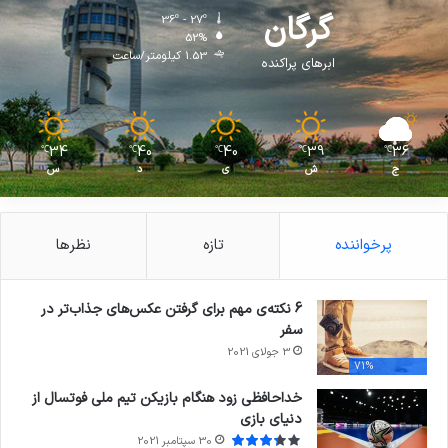
گرگان
36º - 27º
52%
1.53 کیلومتر/ساعت
ابرهای پراکنده
34
40
40
39
36
℃
℃
℃
℃
℃
ج
ش
ی
د
س
پرخواننده
تازه
نظرها
6 نکته‌ی مهم برای گرفتن عکس‌های جذاب‌تر در
سفر
3 جولای 2021
71%
خداحافظی زود هنگام بازیکن تیم ملی فوتسال از
دنیای بازی
30 سپتامبر 2021