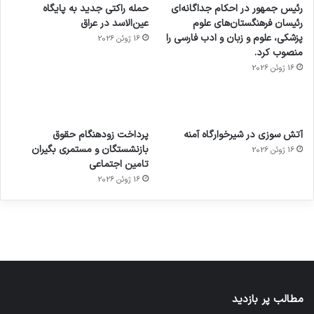
رئیس جمهور در احکام جداگانه‌ای
حمله راکتی جدید به پایگاه
رئیسان فرهنگستان‌های علوم
عین‌الاسد در عراق
پزشکی، علوم و زبان و ادب فارسی را
16 ژوئن 2026
منصوب کرد.
16 ژوئن 2026
آماده
ی سفر
عکاسی
هدفون
ورزش با
برای
مجازی
با طعم
های
آتش سوزی در شیرخوارگاه آمنه
پرداخت زودهنگام حقوق
ساعت
کشف
…
2023
بازنشستگان و مستمری بگیران
16 ژوئن 2026
هوشمند
توسط
توسط
توسط
توسط
تامین اجتماعی
ژاکت
ژاکت
توسط
ژاکت
ژاکت
در
در
ژاکت
16 ژوئن 2026
در
در
دسامبر
دسامبر
در دسامبر
دسامبر
دسامبر
12, 2022
12, 2022
12, 2022
12, 2022
12, 2022
مطالب پر بازدید