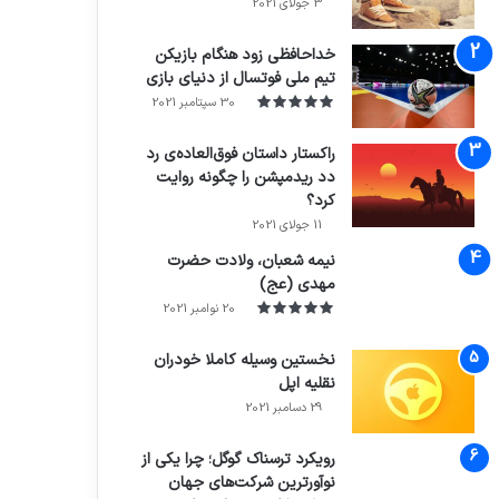
3 جولای 2021
71%
خداحافظی زود هنگام بازیکن
تیم ملی فوتسال از دنیای بازی
30 سپتامبر 2021
راکستار داستان فوق‌العاده‌ی رد
دد ریدمپشن را چگونه روایت
کرد؟
7.4
11 جولای 2021
نیمه شعبان، ولادت حضرت
مهدی (عج)
20 نوامبر 2021
نخستین وسیله کاملا خودران
نقلیه اپل
29 دسامبر 2021
رویکرد ترسناک گوگل؛ چرا یکی از
نوآورترین شرکت‌های جهان