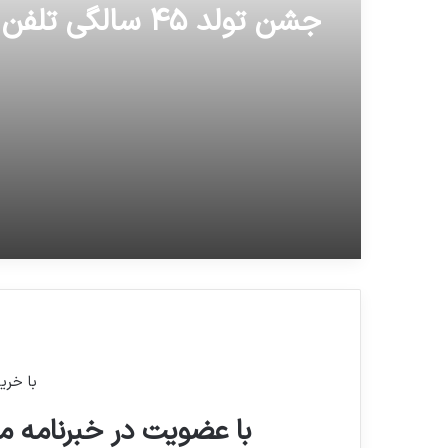
جشن تولد ۴۵ سالگی تلفن همراه
با خری
با عضویت در خبرنامه ما