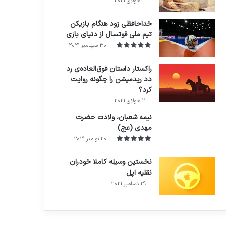
3 جولای 2021
71%
خداحافظی زود هنگام بازیکن
تیم ملی فوتسال از دنیای بازی
30 سپتامبر 2021
راکستار داستان فوق‌العاده‌ی رد
دد ریدمپشن را چگونه روایت
کرد؟
7.4
11 جولای 2021
نیمه شعبان، ولادت حضرت
مهدی (عج)
20 نوامبر 2021
نخستین وسیله کاملا خودران
نقلیه اپل
29 دسامبر 2021