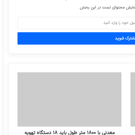
نمایش محتوای تست در این بخش.
معدني با ١٨٠٠ متر طول بايد ١٨ دستگاه تهويه