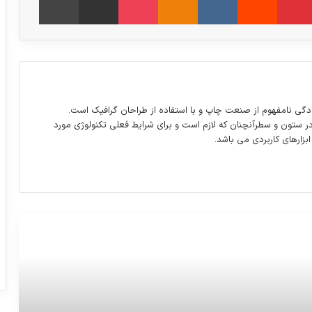
دگی نامفهوم از صنعت چاپ و با استفاده از طراحان گرافیک است.
در ستون و سطرآنچنان که لازم است و برای شرایط فعلی تکنولوژی مورد
ابزارهای کاربردی می باشد.
جشن تولد ۴۵ سالگی تلفن همراه
ابتلای چهار کودک به کرونا در سنندج؛ سه
کودک فوت کرده اند
اعلام احکام قطعی برادران ‎ریخته گران (به