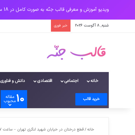
ویدیو آموزش و معرفی قالب جنّه به صورت کامل در 18 سرفصل
شنبه, 8 آگوست 2026
خبر فوری
خانه
اجتماعی
اقتصادی
دانش و فناوری
10
مقاله
ورود
سایدبار
دیدن سبد خرید
تغییر پوسته
جستجو برای
خرید قالب
محبوب
خانه
/
قطع درختان در خيابان شهيد لنگري تهران – ساعت ٧ صبح جمعه ١٥ ارديبهشت ٩٦