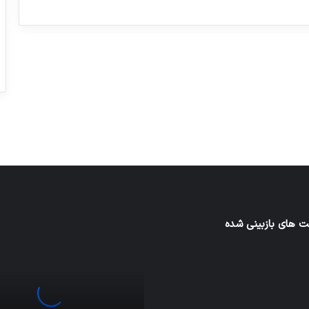
ورزش با ساعت هوشمند
عکاسی با طع
توسط ژاکت
توسط ژاکت
در دسامبر 12, 2022
در دسامبر 12, 2022
 های بازبینی شده
اف‌ای‌تی‌اف
به
احتمال
زیاد
در
مجمع