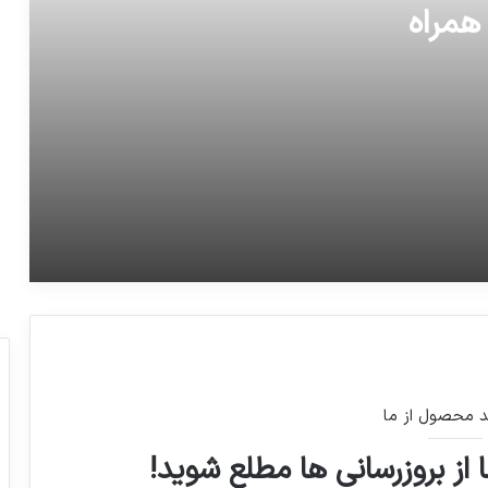
جهت اخلال در نظام اقتصادی) توسط
سخنگوی دستگاه قضا
حمله همزمان به ایستگاه‌های صلواتی در
محله «سی‌متری‌جی»/
واکنش وزیرخارجه قطر به مواضع اخیر
رسانه‌های سعودی واماراتی علیه کشورش
آغاز نشست رؤسای جمهور ایران، روسیه و
ترکیه در آنکارا
د محصول از ما
 از بروزرسانی ها مطلع شوید!