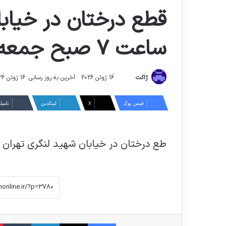
قطع درختان در خيابا
ساعت ٧ صبح جمعه ١٥ ارديبهشت ٩٦
ارسال
ژاکت
16 ژوئن 2026
آخرین به روز رسانی: 16 ژوئن 2026
ایمیل
فیس بوک
X
لینکدین
‫تامبل
طع درختان در خيابان شهيد لنگري تهران – ساعت ٧ صبح جمعه ١٥
فیس بوک
X
لینکدین
‫ت