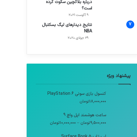
درباره بلاکچین سکوت کرده
است؟
9 آگوست 2021
نتایج دیدار‌های لیگ بسکتبال
NBA
29 جولای 2020
پیشنهاد ویژه
کنسول بازی سونی PlayStation 6
18,000,000
تومان
ساعت هوشمند اپل واچ 9
9,500,000
تومان
–
10,000,000
تومان
لپ تاپ Surface Book 5