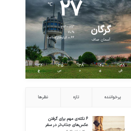
27
℃
گرگان
38º - 27º
70%
0.66 کیلومتر/ساعت
آسمان صاف
34
35
38
40
38
℃
℃
℃
℃
℃
ش
ی
د
س
چ
پرخواننده
تازه
نظرها
6 نکته‌ی مهم برای گرفتن
عکس‌های جذاب‌تر در سفر