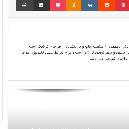
نامه‌ کیم‌جونگ اون، رهبر کره‌شمالی به دونالد
ترامپ
ویزای آمریکا؛ ارائه آدرس شبکه‌های اجتماعی
برای دریافت روادید الزامی شد
دگی نامفهوم از صنعت چاپ و با استفاده از طراحان گرافیک است.
در ستون و سطرآنچنان که لازم است و برای شرایط فعلی تکنولوژی مورد
ابزارهای کاربردی می باشد.
ویدئو : گروگانگیری نافرجام در خیابان امام
رضا(ع) مشهد/فرد گروگان گیر با شلیک
پلیس زمین گیر شد
پوست پر‌چین و چروک فیل به قدری حساس
است که جانور میتواند نشستن یک مگس
روی پوستش را حس کند.
ادعای جدید نتانیاهو درباره «یک سایت
هسته‌ای اعلام نشده» در ایران