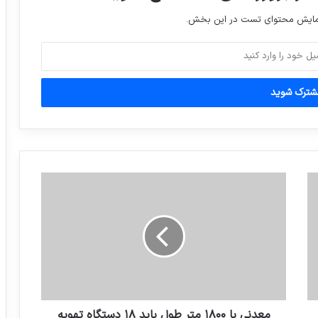
نمایش محتوای تست در این بخش.
معدني با ١٨٠٠ متر طول بايد ١٨ دستگاه تهويه