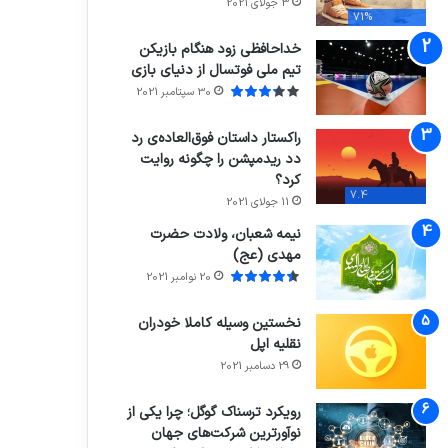
3 جولای 2021
71%
خداحافظی زود هنگام بازیکن
تیم ملی فوتسال از دنیای بازی
30 سپتامبر 2021
راکستار داستان فوق‌العاده‌ی رد
دد ریدمپشن را چگونه روایت
کرد؟
7.4
11 جولای 2021
نیمه شعبان، ولادت حضرت
مهدی (عج)
20 نوامبر 2021
نخستین وسیله کاملا خودران
نقلیه اپل
29 دسامبر 2021
رویکرد ترسناک گوگل؛ چرا یکی از
نوآورترین شرکت‌های جهان