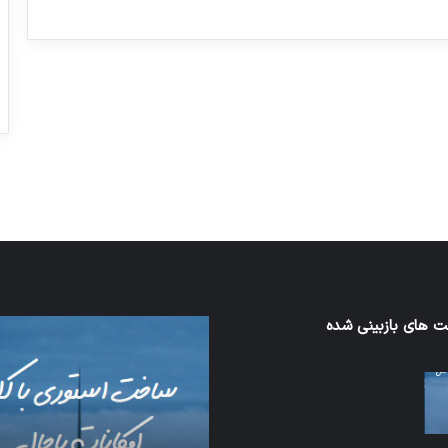
ورزش با ساعت هوشمند
عکاسی با طع
توسط ژاکت
توسط ژاکت
در دسامبر 12, 2022
در دسامبر 12, 2022
اف‌ای‌تی‌اف
 های بازبینی شده
شبکه
به
5G
احتمال
می‌تواند
زیاد
باعث
در
سقوط
مجمع
هواپیما