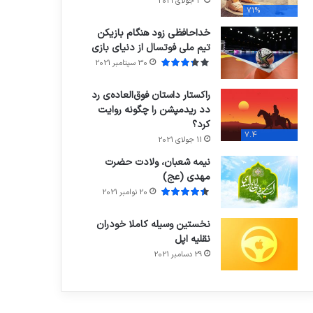
3 جولای 2021
71%
خداحافظی زود هنگام بازیکن
تیم ملی فوتسال از دنیای بازی
30 سپتامبر 2021
راکستار داستان فوق‌العاده‌ی رد
دد ریدمپشن را چگونه روایت
کرد؟
7.4
11 جولای 2021
نیمه شعبان، ولادت حضرت
مهدی (عج)
20 نوامبر 2021
نخستین وسیله کاملا خودران
نقلیه اپل
29 دسامبر 2021