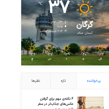
37
℃
گرگان
37º - 29º
20%
3.16 کیلومتر/ساعت
آسمان صاف
34
37
39
40
34
℃
℃
℃
℃
℃
ش
ی
د
س
چ
پرخواننده
تازه
نظرها
6 نکته‌ی مهم برای گرفتن
عکس‌های جذاب‌تر در سفر