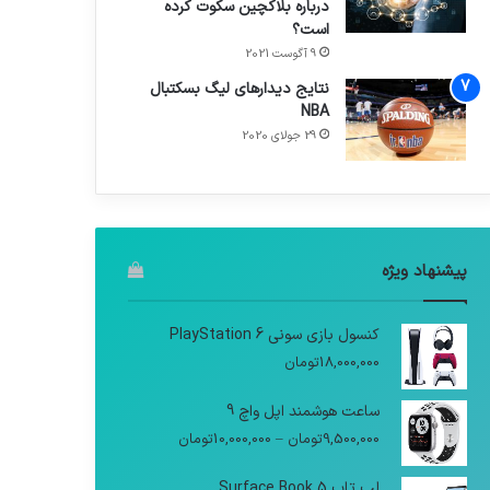
درباره بلاکچین سکوت کرده
است؟
9 آگوست 2021
نتایج دیدار‌های لیگ بسکتبال
NBA
29 جولای 2020
پیشنهاد ویژه
کنسول بازی سونی PlayStation 6
18,000,000
تومان
ساعت هوشمند اپل واچ 9
9,500,000
تومان
–
10,000,000
تومان
لپ تاپ Surface Book 5