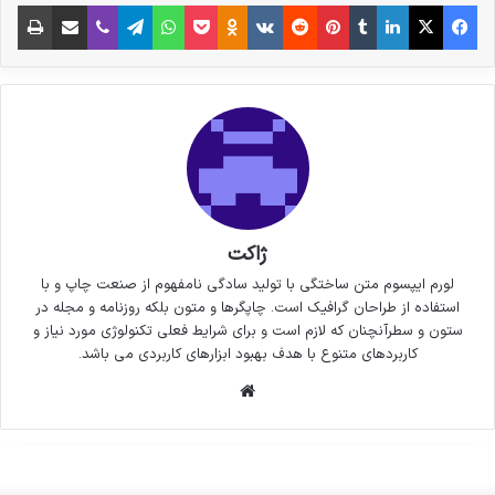
فیس بوک
X
لینکدین
‫تامبلر
‫پین‌ترست
‫رددیت
‫VKontakte
پاکت
واتس آپ
‫Odnoklassniki
تلگرام
وایبر
اشتراک گذاری از طریق ایمیل
چاپ
ژاکت
لورم ایپسوم متن ساختگی با تولید سادگی نامفهوم از صنعت چاپ و با
استفاده از طراحان گرافیک است. چاپگرها و متون بلکه روزنامه و مجله در
ستون و سطرآنچنان که لازم است و برای شرایط فعلی تکنولوژی مورد نیاز و
کاربردهای متنوع با هدف بهبود ابزارهای کاربردی می باشد.
وبسایت