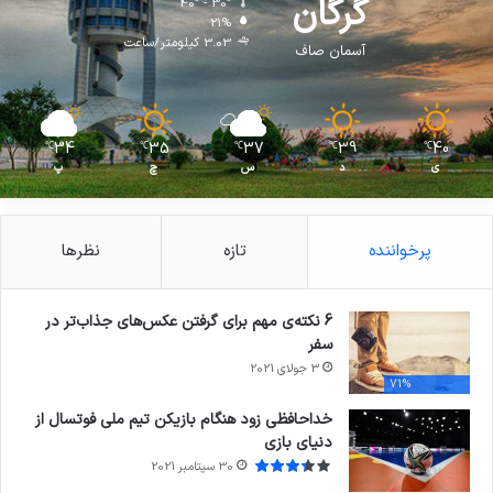
گرگان
40º - 30º
21%
3.03 کیلومتر/ساعت
آسمان صاف
34
35
37
39
40
℃
℃
℃
℃
℃
ی
د
س
چ
پ
پرخواننده
تازه
نظرها
6 نکته‌ی مهم برای گرفتن عکس‌های جذاب‌تر در
سفر
3 جولای 2021
71%
خداحافظی زود هنگام بازیکن تیم ملی فوتسال از
دنیای بازی
30 سپتامبر 2021