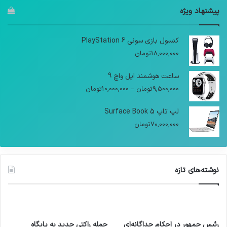
پیشنهاد ویژه
کنسول بازی سونی PlayStation 6
18,000,000
تومان
ساعت هوشمند اپل واچ 9
9,500,000
تومان
–
10,000,000
تومان
لپ تاپ Surface Book 5
70,000,000
تومان
نوشته‌های تازه
رئیس جمهور در احکام جداگانه‌ای
حمله راکتی جدید به پایگاه