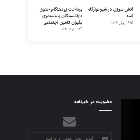
آتش سوزی در شیرخوارگاه
پرداخت زودهنگام حقوق
آمنه
بازنشستگان و مستمری
بگیران تامین اجتماعی
16 ژوئن 2026
م
هدفون های 2023
16 ژوئن 2026
توسط ژاکت
در دسامبر 12, 2022
اف‌ای‌تی‌اف
عضویت در خبرنامه
به
احتمال
زیاد
در
مجمع
آدرس