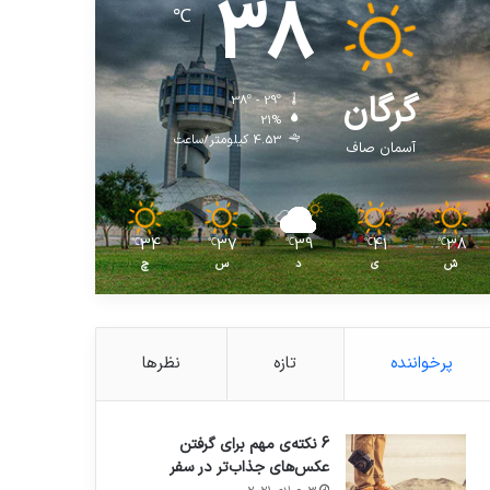
38
℃
گرگان
38º - 29º
21%
4.53 کیلومتر/ساعت
آسمان صاف
34
37
39
41
38
℃
℃
℃
℃
℃
ش
ی
د
س
چ
پرخواننده
تازه
نظرها
6 نکته‌ی مهم برای گرفتن
عکس‌های جذاب‌تر در سفر