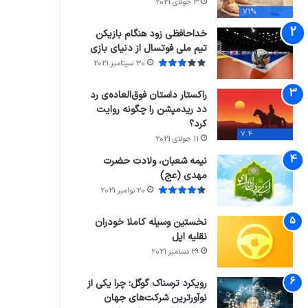
3 جولای 2021
71%
خداحافظی زود هنگام بازیکن
تیم ملی فوتسال از دنیای بازی
30 سپتامبر 2021
راکستار داستان فوق‌العاده‌ی رد
دد ریدمپشن را چگونه روایت
کرد؟
7.4
11 جولای 2021
نیمه شعبان، ولادت حضرت
مهدی (عج)
20 نوامبر 2021
نخستین وسیله کاملا خودران
نقلیه اپل
29 دسامبر 2021
رویکرد ترسناک گوگل؛ چرا یکی از
نوآورترین شرکت‌های جهان