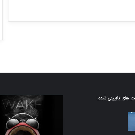
ورزش با ساعت هوشمند
عکاسی با طع
توسط ژاکت
توسط ژاکت
در دسامبر 12, 2022
در دسامبر 12, 2022
ن
 های بازبینی شده
تدابیر
زمانی
خواب
ن
و
بیداری