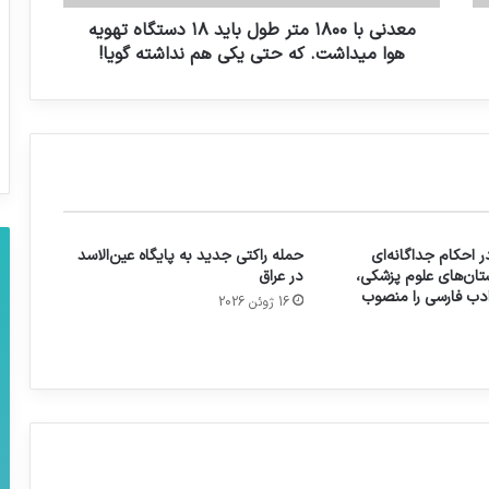
معدني با ١٨٠٠ متر طول بايد ١٨ دستگاه تهويه
هوا ميداشت. كه حتي يكي هم نداشته گویا!
 احکام جداگانه‌ای
حمله راکتی جدید به پایگاه عین‌الاسد
تان‌های علوم پزشکی،
در عراق
 ادب فارسی را منصوب
16 ژوئن 2026