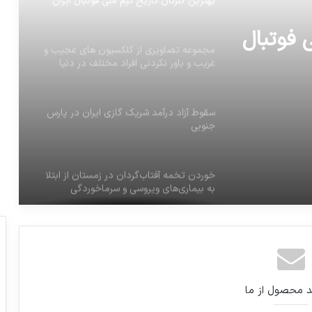
بهترین گلزنان تاریخ تیم ملی فوتبال ایران
ی فوتبال
مجموعه تصاویری از کلکسیون های عجیب و
غریب و باور نکردنی افراد مختلف در دنیا
سقوط آزاد درآمد شریک گازی ایران در پارس
جنوبی
خوردن تخمه آفتاب‌گردان در زمستان از ابتلا
به بیماری‌های ویروسی و سرماخوردگی
پیشگیری میکند
تصویر: فتوشات جدید نگین میرصالحی مدل
مشهور ایرانی برای برند Dior
د محصول از ما
برخی از اخبار و اتفاقاتی که انتظار می رود