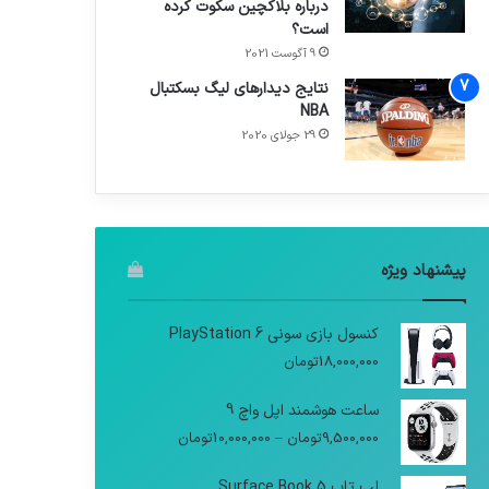
درباره بلاکچین سکوت کرده
است؟
9 آگوست 2021
نتایج دیدار‌های لیگ بسکتبال
NBA
29 جولای 2020
پیشنهاد ویژه
کنسول بازی سونی PlayStation 6
18,000,000
تومان
ساعت هوشمند اپل واچ 9
9,500,000
تومان
–
10,000,000
تومان
لپ تاپ Surface Book 5