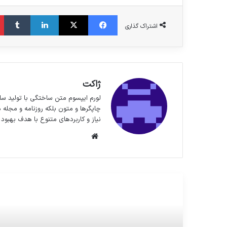
فیس بوک
X
لینکدین
‫تا
اشتراک گذاری
ژاکت
لورم ایپسوم متن ساختگی با تولید سا
چاپگرها و متون بلکه روزنامه و مجله 
نیاز و کاربردهای متنوع با هدف بهبود 
وبسایت
مطالعه بعدی