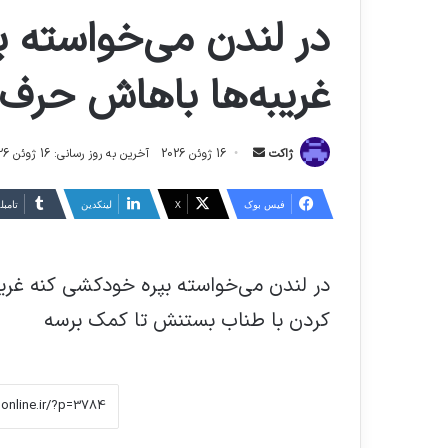
در لندن می‌خواسته 
غریبه‌ها باهاش حر
ارسال
ژاکت
16 ژوئن 2026
آخرین به روز رسانی: 16 ژوئن 2026
ایمیل
فیس بوک
X
لینکدین
‫تامبل
در لندن می‌خواسته بپره خودکشی کنه غر
کردن با طناب بستنش تا کمک برسه