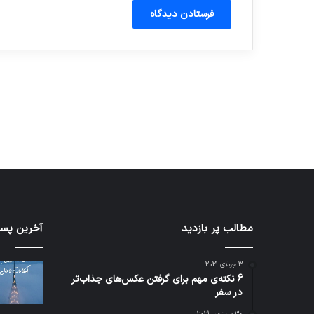
آماده برای کشف
ی سفر مجازی …
توسط ژاکت
توسط ژاکت
در دسامبر 12, 2022
در دسامبر 12, 2022
کدام
مطالب پر بازدید
نخستی
آخرین پست
برنامه‌های
وسیله
پیام‌رسان
کاملا
3 جولای 2021
اطلاعات
خودرا
6 نکته‌ی مهم برای گرفتن عکس‌های جذاب‌تر
کاربران
نقلیه
در سفر
را
اپل