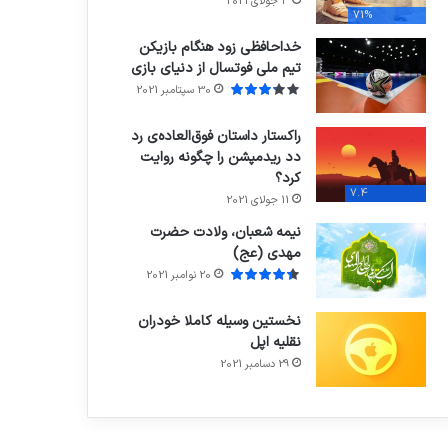
3 جولای 2021
71%
خداحافظی زود هنگام بازیکن
تیم ملی فوتسال از دنیای بازی
30 سپتامبر 2021
راکستار داستان فوق‌العاده‌ی رد
دد ریدمپشن را چگونه روایت
کرد؟
7.4
11 جولای 2021
نیمه شعبان، ولادت حضرت
مهدی (عج)
20 نوامبر 2021
نخستین وسیله کاملا خودران
نقلیه اپل
29 دسامبر 2021