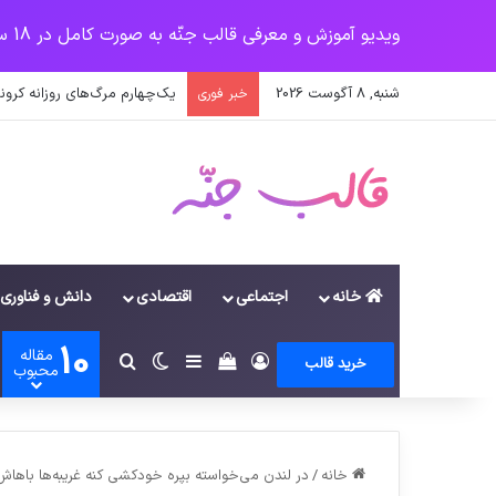
ویدیو آموزش و معرفی قالب جنّه به صورت کامل در 18 سرفصل
شنبه, 8 آگوست 2026
اولیانوف: صدور قطعنامه‌های عل
خبر فوری
خانه
اجتماعی
اقتصادی
دانش و فناوری
10
مقاله
ورود
سایدبار
دیدن سبد خرید
تغییر پوسته
جستجو برای
خرید قالب
محبوب
خانه
/
در لندن می‌خواسته بپره خودکشی کنه غریبه‌ها با