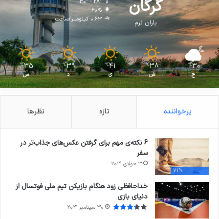
گرگان
30º - 28º
60%
0.63 کیلومتر/ساعت
باران نرم
35
39
41
38
30
℃
℃
℃
℃
℃
ج
ش
ی
د
س
پرخواننده
تازه
نظرها
6 نکته‌ی مهم برای گرفتن عکس‌های جذاب‌تر در
سفر
3 جولای 2021
71%
خداحافظی زود هنگام بازیکن تیم ملی فوتسال از
دنیای بازی
30 سپتامبر 2021