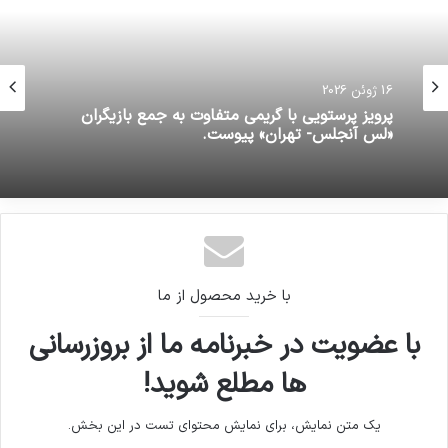
16 ژوئن 2026
16 ژوئن 2026
«شهید نجم‌الدین باوی» که در حادثه تیراندازی شب
گذشته در خرم آباد به درجه شهادت نائل آمد.
پرویز پرستویی با گریمی متفاوت به جمع بازیگران
«لس آنجلس- تهران» پیوست.
با خرید محصول از ما
با عضویت در خبرنامه ما از بروزرسانی
ها مطلع شوید!
یک متن نمایش، برای نمایش محتوای تست در این بخش.