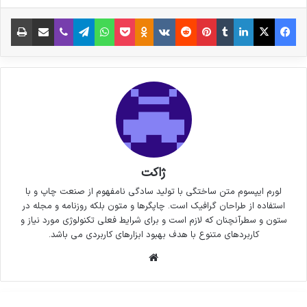
فیس بوک
X
لینکدین
‫تامبلر
‫پین‌ترست
‫رددیت
‫VKontakte
پاکت
واتس آپ
‫Odnoklassniki
تلگرام
وایبر
اشتراک گذاری از طریق ایمیل
چاپ
ژاکت
لورم ایپسوم متن ساختگی با تولید سادگی نامفهوم از صنعت چاپ و با
استفاده از طراحان گرافیک است. چاپگرها و متون بلکه روزنامه و مجله در
ستون و سطرآنچنان که لازم است و برای شرایط فعلی تکنولوژی مورد نیاز و
کاربردهای متنوع با هدف بهبود ابزارهای کاربردی می باشد.
وبسایت