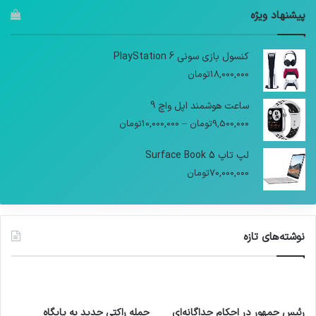
پیشنهاد ویژه
کنسول بازی سونی PlayStation 6
18,000,000
تومان
ساعت هوشمند اپل واچ 9
9,500,000
تومان
–
10,000,000
تومان
لپ تاپ Surface Book 5
70,000,000
تومان
نوشته‌های تازه
رئیس جمهور در احکام جداگانه‌ای
حمله راکتی جدید به پایگاه