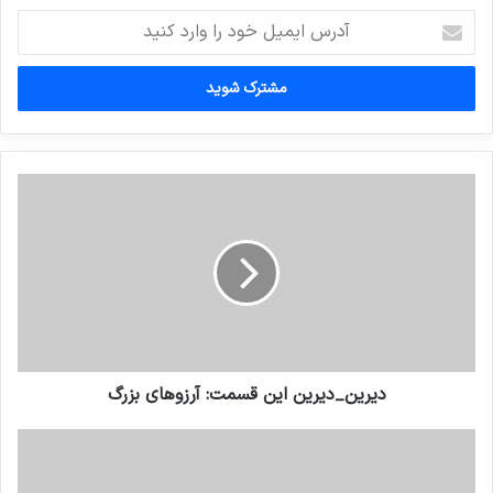
آدرس
ایمیل
خود
را
وارد
کنید
دیرین_دیرین این قسمت: آرزوهای بزرگ