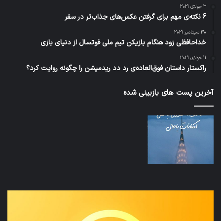
3 جولای 2021
6 نکته‌ی مهم برای گرفتن عکس‌های جذاب‌تر در سفر
30 سپتامبر 2021
خداحافظی زود هنگام بازیکن تیم ملی فوتسال از دنیای بازی
11 جولای 2021
راکستار داستان فوق‌العاده‌ی رد دد ریدمپشن را چگونه روایت کرد؟
آخرین پست های بازبینی شده
تدابیر
اف‌ا
زمانی
به
خواب
احت