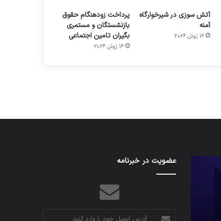
آتش سوزی در شیرخوارگاه
پرداخت زودهنگام حقوق
آمنه
بازنشستگان و مستمری
بگیران تامین اجتماعی
16 ژوئن 2026
م
هدفون های 2023
16 ژوئن 2026
توسط ژاکت
در دسامبر 12, 2022
کدام
عضویت در خبرنامه
نخستین
برنامه‌های
وسیله
پیام‌رسان
کاملا
اطلاعات
خودران
کاربران
نقلیه
را
اپل
آدرس