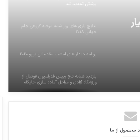
پزشکی تمدید شد.
ار
نتایج بازی های روز شنبه مرحله گروهی جام
جهانی ۲۰۱۸
برنامه دیدار های امشب مقدماتی یورو ۲۰۲۰
بازدید شبانه تاج رییس فدراسیون فوتبال از
ورزشگاه آزادی و مراحل آماده سازی جایگاه
VIP
فدراسیون جهانی تکواندو، کیمیا علیزاده ملی
پوش کشورمان را به عنوان پرچم‌دار مراسم
افتتاحیه مسابقات قهرمانی جهان معرفی کرد
د محصول از ما
نخست وزیر ارمنستان کرونا گرفت