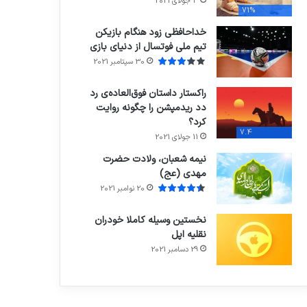
3 جولای 2021
71%
خداحافظی زود هنگام بازیکن
تیم ملی فوتسال از دنیای بازی
30 سپتامبر 2021
راکستار داستان فوق‌العاده‌ی رد
دد ریدمپشن را چگونه روایت
کرد؟
7.4
11 جولای 2021
نیمه شعبان، ولادت حضرت
مهدی (عج)
20 نوامبر 2021
نخستین وسیله کاملا خودران
نقلیه اپل
29 دسامبر 2021