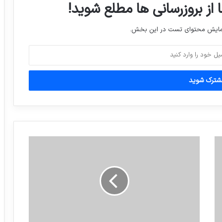
 از بروزرسانی ها مطلع شوید!
مهلت ثبت نام پذیرش دستیار تخصصی
نمایش محتوای تست در این بخش.
پزشکی تمدید شد.
نتایج بازی های روز شنبه مرحله گروهی جام
جهانی ۲۰۱۸
برنامه دیدار های امشب مقدماتی یورو ۲۰۲۰
بازدید شبانه تاج رییس فدراسیون فوتبال از
ورزشگاه آزادی و مراحل آماده سازی جایگاه
VIP
فدراسیون جهانی تکواندو، کیمیا علیزاده ملی
پوش کشورمان را به عنوان پرچم‌دار مراسم
افتتاحیه مسابقات قهرمانی جهان معرفی کرد