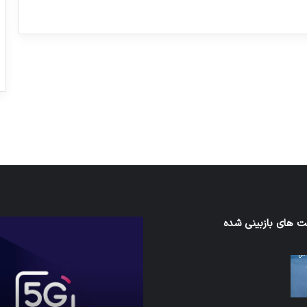
ورزش با ساعت هوشمند
عکاسی با طع
توسط ژاکت
توسط ژاکت
در دسامبر 12, 2022
در دسامبر 12, 2022
ی‌اف
 های بازبینی شده
شبکه
5G
می‌تواند
باعث
سقوط
هواپیما