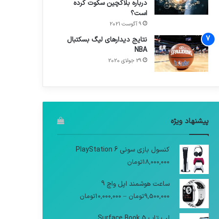
درباره بلاکچین سکوت کرده
است؟
9 آگوست 2021
نتایج دیدار‌های لیگ بسکتبال
NBA
29 جولای 2020
پیشنهاد ویژه
کنسول بازی سونی PlayStation 6
18,000,000
تومان
ساعت هوشمند اپل واچ 9
9,500,000
تومان
–
10,000,000
تومان
لپ تاپ Surface Book 5