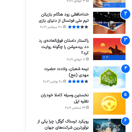
3 جولای 2021
71%
خداحافظی زود هنگام بازیکن
تیم ملی فوتسال از دنیای بازی
30 سپتامبر 2021
راکستار داستان فوق‌العاده‌ی رد
دد ریدمپشن را چگونه روایت
کرد؟
7.4
11 جولای 2021
نیمه شعبان، ولادت حضرت
مهدی (عج)
20 نوامبر 2021
نخستین وسیله کاملا خودران
نقلیه اپل
29 دسامبر 2021
رویکرد ترسناک گوگل؛ چرا یکی از
نوآورترین شرکت‌های جهان