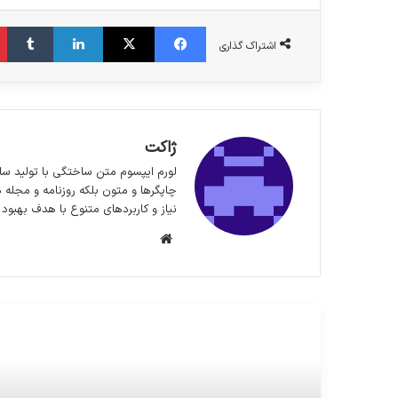
فیس بوک
X
لینکدین
‫تا
اشتراک گذاری
ژاکت
لورم ایپسوم متن ساختگی با تولید سا
چاپگرها و متون بلکه روزنامه و مجله 
نیاز و کاربردهای متنوع با هدف بهبود 
وبسایت
مطالعه بعدی