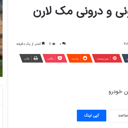
ونی و درونی مک لارن
0
11
کمتر از یک دقیقه
ر
‫پین‌ترست
‫رددیت
پاکت
چاپ
کپی لینک