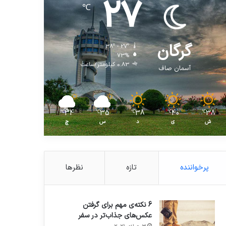
27
℃
گرگان
38º - 27º
73%
0.83 کیلومتر/ساعت
آسمان صاف
34
35
38
40
38
℃
℃
℃
℃
℃
ش
ی
د
س
چ
پرخواننده
تازه
نظرها
6 نکته‌ی مهم برای گرفتن
عکس‌های جذاب‌تر در سفر