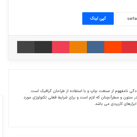
کپی لینک
امبلر
‫پین‌ترست
‫رددیت
‫VKontakte
‫Odnoklassniki
پاکت
اشتراک گذاری از طریق ایمیل
چاپ
دگی نامفهوم از صنعت چاپ و با استفاده از طراحان گرافیک است.
در ستون و سطرآنچنان که لازم است و برای شرایط فعلی تکنولوژی مورد
ابزارهای کاربردی می باشد.
وزیر ارتباطات امروز از گزارش های دریافتی
درباره شیوع قمار اینترنتی و جلسه با دادستان
سخن گفته است