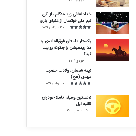
3 جولای 2021
71%
خداحافظی زود هنگام بازیکن
تیم ملی فوتسال از دنیای بازی
30 سپتامبر 2021
راکستار داستان فوق‌العاده‌ی رد
دد ریدمپشن را چگونه روایت
کرد؟
7.4
11 جولای 2021
نیمه شعبان، ولادت حضرت
مهدی (عج)
20 نوامبر 2021
نخستین وسیله کاملا خودران
نقلیه اپل
29 دسامبر 2021