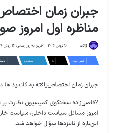
جبران زمان اختصاص‌یا
مناظره اول امروز صو
ارسال
ژاکت
16 ژوئن 2026
آخرین به روز رسانی: 16 ژوئن 2026
ایمیل
فیس بوک
X
لینکدین
‫تامبل
جبران زمان اختصاص‌یافته به کاندیداها در
?قاضی‌زاده سخنگوی کمیسیون نظارت بر تب
امروز مسائل سیاست داخلی، سیاست خارجی
این‌باره از نامزدها سؤال خواهد شد.