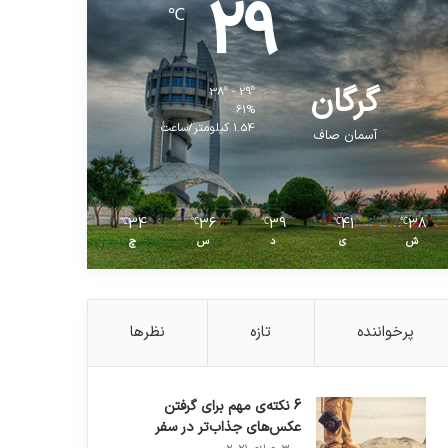
29
℃
گرگان
38º - 29º
61%
1.54 کیلومتر/ساعت
آسمان صاف
34
36
39
41
38
℃
℃
℃
℃
℃
ش
ی
د
س
چ
پرخواننده
تازه
نظرها
6 نکته‌ی مهم برای گرفتن
عکس‌های جذاب‌تر در سفر