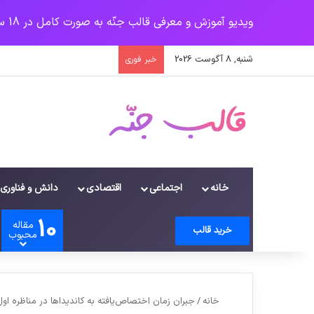
ویدیو آموزش و معرفی قالب جنّه به صورت کامل در 18 سرفصل
شنبه, 8 آگوست 2026
خبر فوری
خانه
اجتماعی
اقتصادی
دانش و فناوری
10
مقاله
ورود
سایدبار
دیدن سبد خرید
تغییر پوسته
جستجو برای
خرید قالب
محبوب
خانه
/
جبران زمان اختصاص‌یافته به کاندیداها در مناظره او