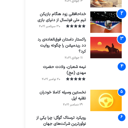
3 جولای 2021
71%
خداحافظی زود هنگام بازیکن
تیم ملی فوتسال از دنیای بازی
30 سپتامبر 2021
راکستار داستان فوق‌العاده‌ی رد
دد ریدمپشن را چگونه روایت
کرد؟
7.4
11 جولای 2021
نیمه شعبان، ولادت حضرت
مهدی (عج)
20 نوامبر 2021
نخستین وسیله کاملا خودران
نقلیه اپل
29 دسامبر 2021
رویکرد ترسناک گوگل؛ چرا یکی از
نوآورترین شرکت‌های جهان