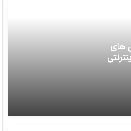
در دیدار با حسن روحانی تبادل نظرهای
اساسی داشته است
اتحادیه اروپا خواستار پایبندی “کامل” ایران
ش های
به توافق هسته‌ای شد
نترنتی
فته
اگر دندونتون بی علت خراب شد یا درد میاد
حتما تصویر بالارو ببینید
ایران در آینده‌ای نزدیک کشتی استینا ایمپرو را
آزاد خواهد کرد
اپراتورهای تلفن همراه از هرگونه تبلیغات
پیامکی و تلفنی منع شدند