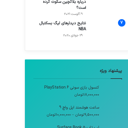
درباره بلاکچین سکوت کرده
است؟
9 آگوست 2021
نتایج دیدار‌های لیگ بسکتبال
NBA
29 جولای 2020
پیشنهاد ویژه
کنسول بازی سونی PlayStation 6
18,000,000
تومان
ساعت هوشمند اپل واچ 9
9,500,000
تومان
–
10,000,000
تومان
لپ تاپ Surface Book 5