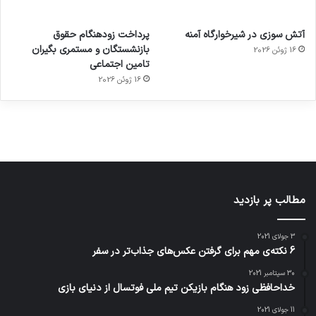
آماده
ی سفر
عکاسی
هدفون
ورزش با
برای
مجازی
با طعم
های
آتش سوزی در شیرخوارگاه آمنه
پرداخت زودهنگام حقوق
ساعت
کشف
…
2023
بازنشستگان و مستمری بگیران
16 ژوئن 2026
هوشمند
توسط
توسط
توسط
توسط
تامین اجتماعی
ژاکت
ژاکت
توسط
ژاکت
ژاکت
در
در
ژاکت
16 ژوئن 2026
در
در
دسامبر
دسامبر
در دسامبر
دسامبر
دسامبر
12, 2022
12, 2022
12, 2022
12, 2022
12, 2022
مطالب پر بازدید
3 جولای 2021
6 نکته‌ی مهم برای گرفتن عکس‌های جذاب‌تر در سفر
30 سپتامبر 2021
خداحافظی زود هنگام بازیکن تیم ملی فوتسال از دنیای بازی
11 جولای 2021