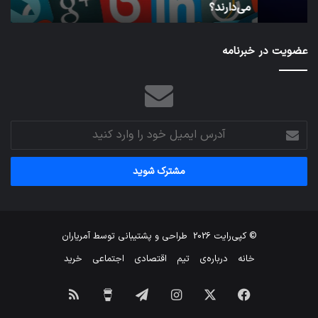
می‌دارند؟
ن
می‌دارند؟
عضویت در خبرنامه
آدرس
ایمیل
خود
را
وارد
کنید
© کپی‌رایت 2026
طراحی و پشتیبانی توسط
آمریاران
خانه
درباره‌ی
تیم
اقتصادی
اجتماعی
خرید
فیس
X
اینستاگرام
تلگرام
برای
خوراک