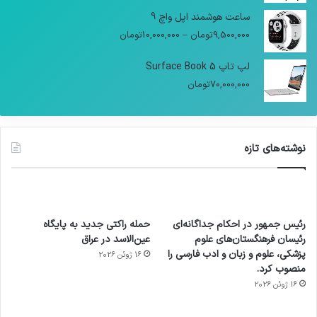
ساعت هوشمند اپل واچ 9
9,500,000
تومان
–
10,000,000
تومان
لپ تاپ Surface Book 5
70,000,000
تومان
نوشته‌های تازه
رئیس جمهور در احکام جداگانه‌ای
حمله راکتی جدید به پایگاه
رئیسان فرهنگستان‌های علوم
عین‌الاسد در عراق
پزشکی، علوم و زبان و ادب فارسی را
16 ژوئن 2026
منصوب کرد.
16 ژوئن 2026