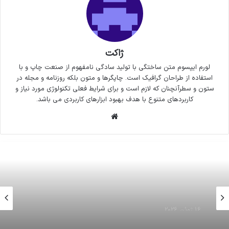
ژاکت
لورم ایپسوم متن ساختگی با تولید سادگی نامفهوم از صنعت چاپ و با
استفاده از طراحان گرافیک است. چاپگرها و متون بلکه روزنامه و مجله در
ستون و سطرآنچنان که لازم است و برای شرایط فعلی تکنولوژی مورد نیاز و
کاربردهای متنوع با هدف بهبود ابزارهای کاربردی می باشد.
وبسایت
16 ژوئن 2026
فیفا ۶۰ بلیت رایگان جام‌جهانی در اختیار فدراسیون
فوتبال قرار می دهد
16 ژوئن 2026