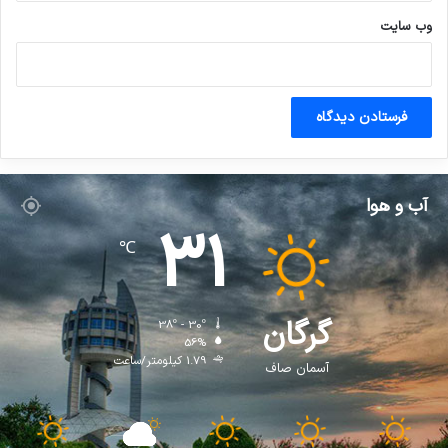
وب‌ سایت
آب و هوا
31
℃
گرگان
38º - 30º
56%
1.79 کیلومتر/ساعت
آسمان صاف