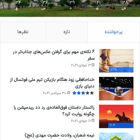
34
36
39
41
38
℃
℃
℃
℃
℃
ش
ی
د
س
چ
پرخواننده
تازه
نظرها
6 نکته‌ی مهم برای گرفتن عکس‌های جذاب‌تر در
سفر
3 جولای 2021
71%
خداحافظی زود هنگام بازیکن تیم ملی فوتسال از
دنیای بازی
30 سپتامبر 2021
راکستار داستان فوق‌العاده‌ی رد دد ریدمپشن را
چگونه روایت کرد؟
11 جولای 2021
7.4
نیمه شعبان، ولادت حضرت مهدی (عج)