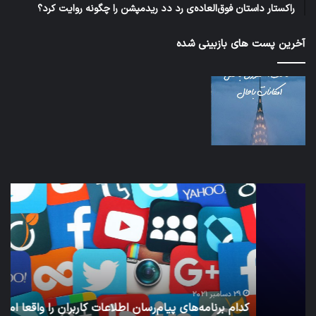
راکستار داستان فوق‌العاده‌ی رد دد ریدمپشن را چگونه روایت کرد؟
آخرین پست های بازبینی شده
کدام
نخس
برنامه‌های
وسی
پیام‌رسان
کامل
اطلاعات
خود
کاربران
نقلی
را
اپل
واقعا
امن
29 دسامبر 2021
کدام برنامه‌های پیام‌رسان اطلاعات کاربران را واقعا امن نگه
نگه