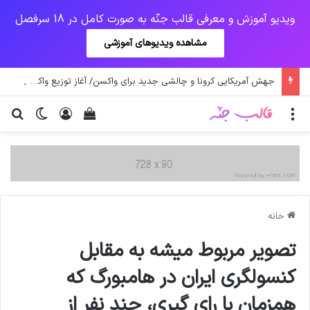
ویدیو آموزش و معرفی قالب جنّه به صورت کامل در 18 سرفصل
مشاهده ویدیوهای آموزشی
جهش آمریکایی کرونا و چالشی جدید برای واکسن/ آغاز توزیع واکسن از سوی اتحادیه کوواکس
منو
ورود
دیدن سبد خرید
تغییر پو
جس
خانه
تصویر مربوط میشه به مقابل
کنسولگری ایران در هامبورگ که
همزمان با رای گیری، چند نفر از