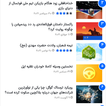
خداحافظی زود هنگام بازیکن تیم ملی فوتسال از
دنیای بازی
30 سپتامبر 2021
راکستار داستان فوق‌العاده‌ی رد دد ریدمپشن را
چگونه روایت کرد؟
11 جولای 2021
7.4
نیمه شعبان، ولادت حضرت مهدی (عج)
20 نوامبر 2021
نخستین وسیله کاملا خودران نقلیه اپل
29 دسامبر 2021
رویکرد ترسناک گوگل؛ چرا یکی از نوآورترین
شرکت‌های جهان درباره بلاکچین سکوت کرده است؟
9 آگوست 2021