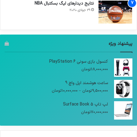
نتایج دیدار‌های لیگ بسکتبال NBA
29 جولای 2020
پیشنهاد ویژه
کنسول بازی سونی PlayStation 6
18,000,000
تومان
ساعت هوشمند اپل واچ 9
9,500,000
تومان
–
10,000,000
تومان
لپ تاپ Surface Book 5
70,000,000
تومان