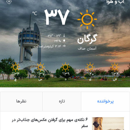
آب و هوا
37
℃
گرگان
37º - 29º
24%
3.16 کیلومتر/ساعت
آسمان صاف
34
37
39
40
34
℃
℃
℃
℃
℃
ش
ی
د
س
چ
پرخواننده
تازه
نظرها
6 نکته‌ی مهم برای گرفتن عکس‌های جذاب‌تر در
سفر