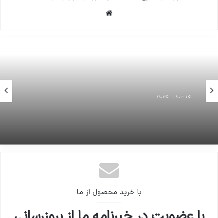
وبسایت
16 ژوئن 2026
نگاهی به کارنامه فوتبالی ارطغرول ساغلام سرمربی
جدید تراکتورسازی
با خرید محصول از ما
با عضویت در خبرنامه ما از بروزرسانی