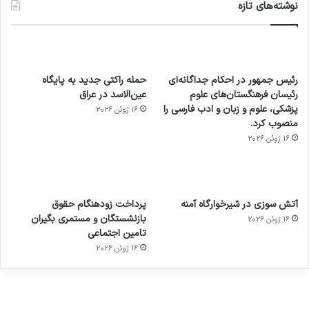
نوشته‌های تازه
رئیس جمهور در احکام جداگانه‌ای
حمله راکتی جدید به پایگاه
رئیسان فرهنگستان‌های علوم
عین‌الاسد در عراق
پزشکی، علوم و زبان و ادب فارسی را
16 ژوئن 2026
منصوب کرد.
16 ژوئن 2026
آماده
ی سفر
عکاسی
هدفون
ورزش با
برای
مجازی
با طعم
های
آتش سوزی در شیرخوارگاه آمنه
پرداخت زودهنگام حقوق
ساعت
کشف
…
2023
بازنشستگان و مستمری بگیران
16 ژوئن 2026
هوشمند
توسط
توسط
توسط
توسط
تامین اجتماعی
ژاکت
ژاکت
توسط
ژاکت
ژاکت
در
در
ژاکت
16 ژوئن 2026
در
در
دسامبر
دسامبر
در دسامبر
دسامبر
دسامبر
12, 2022
12, 2022
12, 2022
12, 2022
12, 2022