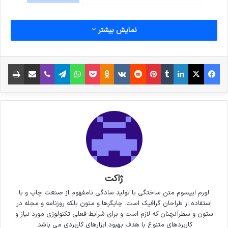
نمایش بیشتر
فیس بوک
X
لینکدین
‫تامبلر
‫پین‌ترست
‫رددیت
‫VKontakte
پاکت
واتس آپ
‫Odnoklassniki
تلگرام
وایبر
اشتراک گذاری از طریق ایمیل
چاپ
ژاکت
لورم ایپسوم متن ساختگی با تولید سادگی نامفهوم از صنعت چاپ و با
استفاده از طراحان گرافیک است. چاپگرها و متون بلکه روزنامه و مجله در
ستون و سطرآنچنان که لازم است و برای شرایط فعلی تکنولوژی مورد نیاز و
کاربردهای متنوع با هدف بهبود ابزارهای کاربردی می باشد.