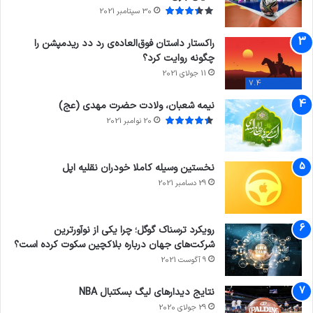
30 سپتامبر 2021
راکستار داستان فوق‌العاده‌ی رد دد ریدمپشن را
چگونه روایت کرد؟
11 جولای 2021
7.4
نیمه شعبان، ولادت حضرت مهدی (عج)
20 نوامبر 2021
نخستین وسیله کاملا خودران نقلیه اپل
29 دسامبر 2021
رویکرد ترسناک گوگل؛ چرا یکی از نوآورترین
شرکت‌های جهان درباره بلاکچین سکوت کرده است؟
9 آگوست 2021
نتایج دیدار‌های لیگ بسکتبال NBA
29 جولای 2020