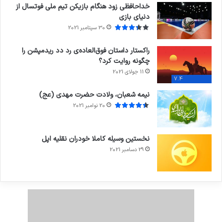
خداحافظی زود هنگام بازیکن تیم ملی فوتسال از
دنیای بازی
30 سپتامبر 2021
راکستار داستان فوق‌العاده‌ی رد دد ریدمپشن را
چگونه روایت کرد؟
11 جولای 2021
7.4
نیمه شعبان، ولادت حضرت مهدی (عج)
20 نوامبر 2021
نخستین وسیله کاملا خودران نقلیه اپل
29 دسامبر 2021