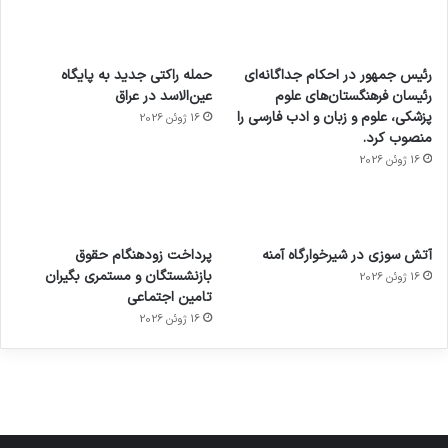
رئیس جمهور در احکام جداگانه‌ای
حمله راکتی جدید به پایگاه
رئیسان فرهنگستان‌های علوم
عین‌الاسد در عراق
پزشکی، علوم و زبان و ادب فارسی را
16 ژوئن 2026
منصوب کرد.
16 ژوئن 2026
آماده
ی سفر
عکاسی
هدفون
ورزش با
برای
مجازی
با طعم
های
آتش سوزی در شیرخوارگاه آمنه
پرداخت زودهنگام حقوق
ساعت
کشف
…
2023
بازنشستگان و مستمری بگیران
16 ژوئن 2026
هوشمند
توسط
توسط
توسط
توسط
تامین اجتماعی
ژاکت
ژاکت
توسط
ژاکت
ژاکت
در
در
ژاکت
16 ژوئن 2026
در
در
دسامبر
دسامبر
در دسامبر
دسامبر
دسامبر
12, 2022
12, 2022
12, 2022
12, 2022
12, 2022