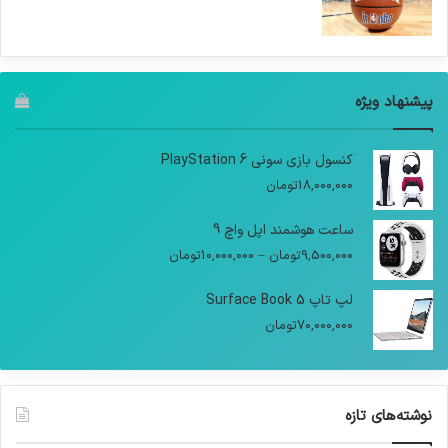
پیشنهاد ویژه
کنسول بازی سونی PlayStation 6
18,000,000
تومان
ساعت هوشمند اپل واچ 9
9,500,000
تومان
–
10,000,000
تومان
لپ تاپ Surface Book 5
70,000,000
تومان
نوشته‌های تازه