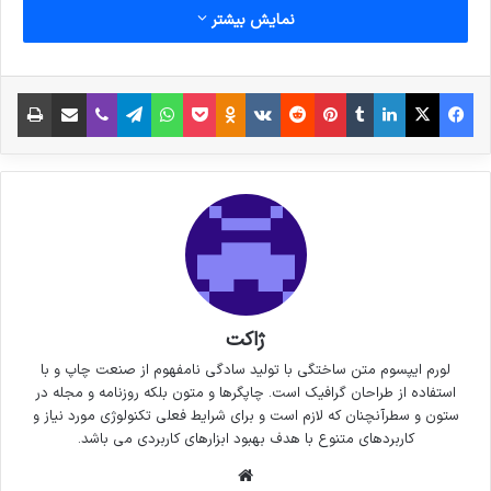
نمایش بیشتر
خداحافظی زود هنگام بازیکن تیم
ملی فوتسال از دنیای بازی
فیس بوک
X
لینکدین
‫تامبلر
‫پین‌ترست
‫رددیت
‫VKontakte
پاکت
واتس آپ
‫Odnoklassniki
تلگرام
وایبر
اشتراک گذاری از طریق ایمیل
چاپ
30 سپتامبر 2021
کپی لینک
ژاکت
لورم ایپسوم متن ساختگی با تولید سادگی نامفهوم از صنعت چاپ و با
استفاده از طراحان گرافیک است. چاپگرها و متون بلکه روزنامه و مجله در
ستون و سطرآنچنان که لازم است و برای شرایط فعلی تکنولوژی مورد نیاز و
کاربردهای متنوع با هدف بهبود ابزارهای کاربردی می باشد.
وبسایت