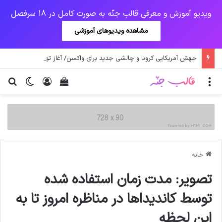
ویدیو آموزش و معرفی قالب جنّه به صورت کامل در 18 سرفصل
مشاهده ویدیوهای آموزشی
جهش آمریکایی کرونا و چالشی جدید برای واکسن/ آغاز توزیع واکسن از سوی اتحادیه کوواکس
منو
ورود
دیدن سبد خرید
تغییر پو
جس
خانه
تصویر: مدت زمان استفاده شده
توسط کاندیداها در مناظره امروز تا به
این لحظه