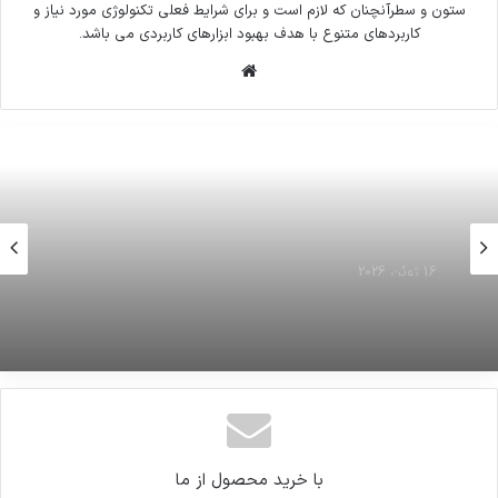
ستون و سطرآنچنان که لازم است و برای شرایط فعلی تکنولوژی مورد نیاز و
کاربردهای متنوع با هدف بهبود ابزارهای کاربردی می باشد.
وبسایت
16 ژوئن 2026
سه دانشجوی حادثه نفتکش ایرانی
16 ژوئن 2026
فولوکس قورباغه‌ای رو با دوچرخه پیوند زده
با خرید محصول از ما