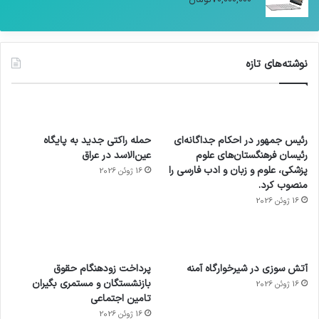
نوشته‌های تازه
رئیس جمهور در احکام جداگانه‌ای
حمله راکتی جدید به پایگاه
رئیسان فرهنگستان‌های علوم
عین‌الاسد در عراق
پزشکی، علوم و زبان و ادب فارسی را
16 ژوئن 2026
منصوب کرد.
16 ژوئن 2026
آماده
ی سفر
عکاسی
هدفون
ورزش با
برای
مجازی
با طعم
های
آتش سوزی در شیرخوارگاه آمنه
پرداخت زودهنگام حقوق
ساعت
کشف
…
2023
بازنشستگان و مستمری بگیران
16 ژوئن 2026
هوشمند
توسط
توسط
توسط
توسط
تامین اجتماعی
ژاکت
ژاکت
توسط
ژاکت
ژاکت
در
در
ژاکت
16 ژوئن 2026
در
در