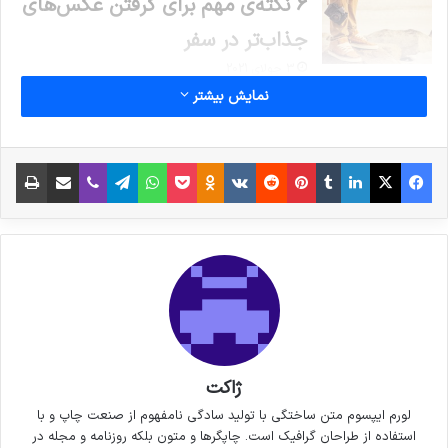
6 نکته‌ی مهم برای گرفتن عکس‌های
جذاب‌تر در سفر
3 جولای 2021
نمایش بیشتر
خداحافظی زود هنگام بازیکن تیم
ملی فوتسال از دنیای بازی
فیس بوک
X
لینکدین
‫تامبلر
‫پین‌ترست
‫رددیت
‫VKontakte
پاکت
واتس آپ
‫Odnoklassniki
تلگرام
وایبر
اشتراک گذاری از طریق ایمیل
چاپ
30 سپتامبر 2021
کپی لینک
ژاکت
لورم ایپسوم متن ساختگی با تولید سادگی نامفهوم از صنعت چاپ و با
استفاده از طراحان گرافیک است. چاپگرها و متون بلکه روزنامه و مجله در