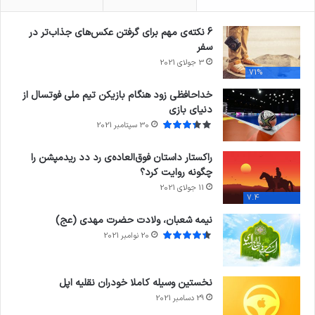
6 نکته‌ی مهم برای گرفتن عکس‌های جذاب‌تر در
سفر
3 جولای 2021
71%
خداحافظی زود هنگام بازیکن تیم ملی فوتسال از
دنیای بازی
30 سپتامبر 2021
راکستار داستان فوق‌العاده‌ی رد دد ریدمپشن را
چگونه روایت کرد؟
11 جولای 2021
7.4
نیمه شعبان، ولادت حضرت مهدی (عج)
20 نوامبر 2021
نخستین وسیله کاملا خودران نقلیه اپل
29 دسامبر 2021