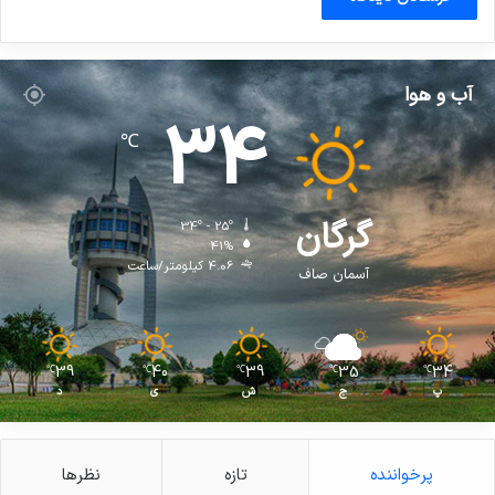
آب و هوا
34
℃
گرگان
34º - 25º
41%
4.06 کیلومتر/ساعت
آسمان صاف
39
40
39
35
34
℃
℃
℃
℃
℃
پ
ج
ش
ی
د
پرخواننده
تازه
نظرها