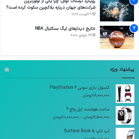
رویکرد ترسناک گوگل؛ چرا یکی از نوآورترین
شرکت‌های جهان درباره بلاکچین سکوت کرده است؟
9 آگوست 2021
نتایج دیدار‌های لیگ بسکتبال NBA
29 جولای 2020
پیشنهاد ویژه
کنسول بازی سونی PlayStation 6
18,000,000
تومان
ساعت هوشمند اپل واچ 9
9,500,000
تومان
–
10,000,000
تومان
لپ تاپ Surface Book 5
70,000,000
تومان