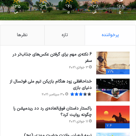
35
39
41
38
28
℃
℃
℃
℃
℃
ج
ش
ی
د
س
پرخواننده
تازه
نظرها
6 نکته‌ی مهم برای گرفتن عکس‌های جذاب‌تر در
سفر
3 جولای 2021
71%
خداحافظی زود هنگام بازیکن تیم ملی فوتسال از
دنیای بازی
30 سپتامبر 2021
راکستار داستان فوق‌العاده‌ی رد دد ریدمپشن را
چگونه روایت کرد؟
11 جولای 2021
7.4
نیمه شعبان، ولادت حضرت مهدی (عج)