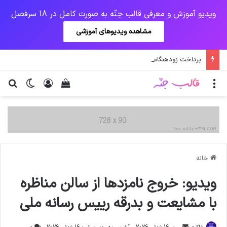
ویدیو آموزش و معرفی قالب جنّه به صورت کامل در 18 سرفصل
مشاهده ویدیوهای آموزشی
پرداخت زودهنگام حقوق بازنشستگان و مستمری بگیران تامین اجتماعی
منو
ورود
دیدن سبد خرید
تغییر پو
جس
خانه
ویدیو: خروج نامزدها از سالن مناظره
با مشایعت و بدرقه رییس رسانه ملی
ارسال