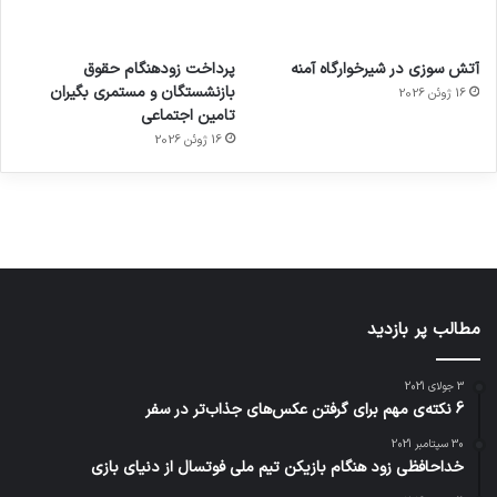
آماده
ی سفر
عکاسی
هدفون
ورزش با
برای
مجازی
با طعم
های
آتش سوزی در شیرخوارگاه آمنه
پرداخت زودهنگام حقوق
ساعت
کشف
…
2023
بازنشستگان و مستمری بگیران
16 ژوئن 2026
هوشمند
توسط
توسط
توسط
توسط
تامین اجتماعی
ژاکت
ژاکت
توسط
ژاکت
ژاکت
در
در
ژاکت
16 ژوئن 2026
در
در
دسامبر
دسامبر
در دسامبر
دسامبر
دسامبر
12, 2022
12, 2022
12, 2022
12, 2022
12, 2022
مطالب پر بازدید
3 جولای 2021
6 نکته‌ی مهم برای گرفتن عکس‌های جذاب‌تر در سفر
30 سپتامبر 2021
خداحافظی زود هنگام بازیکن تیم ملی فوتسال از دنیای بازی