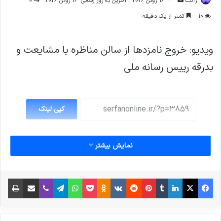
ژاکت
16 ژوئن 2026
آخرین به روز رسانی: 16 ژوئن 2026
0
ایمیل
10
کمتر از یک دقیقه
ویدیو: خروج نامزدها از سالن مناظره با مشایعت و
بدرقه رییس رسانه ملی
کپی لینک
نمایش بیشتر
فیس بوک
X
لینکدین
‫تامبلر
‫پین‌ترست
‫رددیت
‫VKontakte
پاکت
واتس آپ
‫Odnoklassniki
تلگرام
وایبر
اشتراک گذاری از طریق ایمیل
چاپ