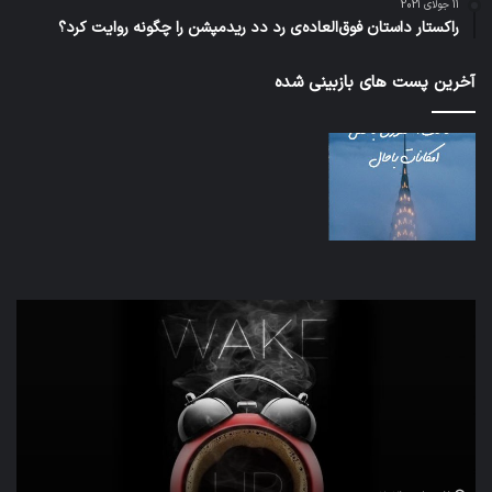
11 جولای 2021
راکستار داستان فوق‌العاده‌ی رد دد ریدمپشن را چگونه روایت کرد؟
آخرین پست های بازبینی شده
تدابیر
اف‌ا
زمانی
به
خواب
احت
و
زیاد
بیداری
در
مج
تش
تص