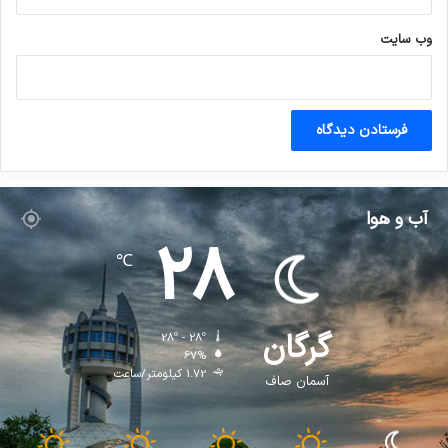
وب‌ سایت
آب و هوا
28
℃
گرگان
28º - 28º
67%
1.72 کیلومتر/ساعت
آسمان صاف