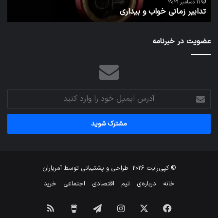
ا
می‌
11 دسامبر 2021
تدابیر زمانی خواب و بیداری
م
عضویت در خبرنامه
آدرس
ایمیل
خود
را
وارد
کنید
© کپی‌رایت 2026
طراحی و پشتیبانی توسط
آمریاران
خانه
درباره‌ی
تیم
اقتصادی
اجتماعی
خرید
فیس
X
اینستاگرام
تلگرام
برای
خوراک