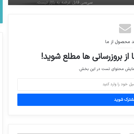
طرح جلد مجله آلمانی اشپیگل: ترامپ زمین
را مانند یک توپ گلف پرتاب می کند و می
گوید «شما اخراجيد».
هیئت نظارت بر انتخابات استان فارس
چندنفر را ردصلاحیت کرده ولی فرماندار شیراز
د محصول از ما
اسم افراد رو آگهی کرده
 از بروزرسانی ها مطلع شوید!
نمایش محتوای تست در این بخش.