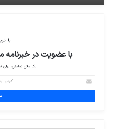
با خری
با عضویت در خبرنامه ما
یک متن نمایش، برای 
آدرس
ایمیل
خود
را
وارد
کنید