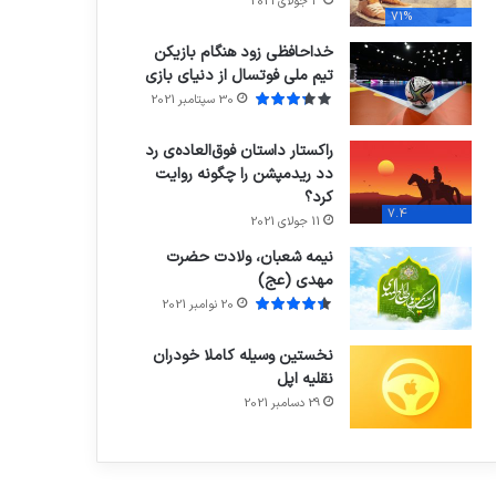
3 جولای 2021
71%
خداحافظی زود هنگام بازیکن
تیم ملی فوتسال از دنیای بازی
30 سپتامبر 2021
راکستار داستان فوق‌العاده‌ی رد
دد ریدمپشن را چگونه روایت
کرد؟
7.4
11 جولای 2021
نیمه شعبان، ولادت حضرت
مهدی (عج)
20 نوامبر 2021
نخستین وسیله کاملا خودران
نقلیه اپل
29 دسامبر 2021