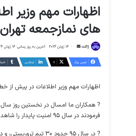
اظهارات مهم وزیر اط
های نمازجمعه تهران:
ارسال
ژاکت
16 ژوئن 2026
آخرین به روز رسانی: 16 ژوئن 2026
ایمیل
فیس بوک
X
لینکدین
‫تامبل
اظهارات مهم وزیر اطلاعات در پیش از خطب
? همکاران ما امسال در نخستین روز سال،
فرمودند در سال ۹۵ امنیت پایدار را شاهد بودیم.