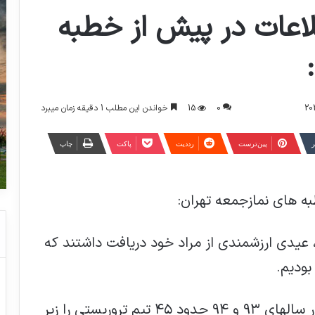
لاعات در پیش از خطبه
0
15
خواندن این مطلب 1 دقیقه زمان میبرد
ر
‫پین‌ترست
‫رددیت
پاکت
چاپ
ه های نمازجمعه تهران:
 عیدی ارزشمندی از مراد خود دریافت داشتند که
? در سال ۹۵ حدود ۳۰ تیم تروریستی، و در سالهای ۹۳ و ۹۴ حدود ۴۵ تیم تروریستی را زیر