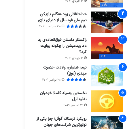
3 جولای 2021
71%
خداحافظی زود هنگام بازیکن
تیم ملی فوتسال از دنیای بازی
30 سپتامبر 2021
راکستار داستان فوق‌العاده‌ی رد
دد ریدمپشن را چگونه روایت
کرد؟
7.4
11 جولای 2021
نیمه شعبان، ولادت حضرت
مهدی (عج)
20 نوامبر 2021
نخستین وسیله کاملا خودران
نقلیه اپل
29 دسامبر 2021
رویکرد ترسناک گوگل؛ چرا یکی از
نوآورترین شرکت‌های جهان