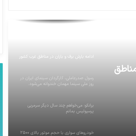
هیئت نظارت بر انتخابات استان فارس
چندنفر را ردصلاحیت کرده ولی فرماندار شیراز
اسم افراد رو آگهی کرده
ادامه بارش برف و باران در مناطق غرب کشور
رسول صدرعاملی، کارگردان سینمای ایران در
روز ملی سینما مهمان خندوانه می‌شود.
مناطق
برانکو: می‌خواهم چند سال دیگر سرمربی
پرسپولیس بمانم
سینمای
ان
خودروهای سواری با حجم موتور بالای 2500
سی‌سی قابل ‌عرضه به بازار نیست.