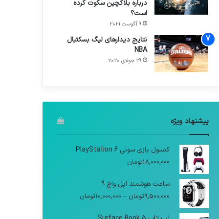
درباره بلاکچین سکوت کرده
است؟
9 آگوست 2021
نتایج دیدار‌های لیگ بسکتبال
NBA
29 جولای 2020
پیشنهاد ویژه
کنسول بازی سونی PlayStation 6
18,000,000
تومان
ساعت هوشمند اپل واچ 9
9,500,000
تومان
–
10,000,000
تومان
لپ تاپ Surface Book 5