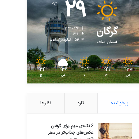
29
℃
گرگان
38º - 29º
61%
1.54 کیلومتر/ساعت
آسمان صاف
34
36
39
41
38
℃
℃
℃
℃
℃
ش
ی
د
س
چ
پرخواننده
تازه
نظرها
6 نکته‌ی مهم برای گرفتن
عکس‌های جذاب‌تر در سفر