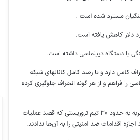
برانکو: می‌خواهم چند سال دیگر سرمربی
پرسپولیس بمانم
گی با دستگاه دیپلماسی داشته است.
خودروهای سواری با حجم موتور بالای 2500
اف کامل دارد و با رصد کامل کانالهای شبکه
سی‌سی قابل ‌عرضه به بازار نیست.
 را فراهم و از هر گونه انحراف جلوگیری کرده
طرح جلد مجله آلمانی اشپیگل: ترامپ زمین
را مانند یک توپ گلف پرتاب می کند و می
گوید «شما اخراجيد».
?سربازان گمنام امام زمان در سال ۹۵ با ضربه به حدود ۳۰ تیم تروریستی که قصد عملیات
اجازه اقدامات ضد امنیتی را به آن‌ها ندادند.
هیئت نظارت بر انتخابات استان فارس
چندنفر را ردصلاحیت کرده ولی فرماندار شیراز
اسم افراد رو آگهی کرده