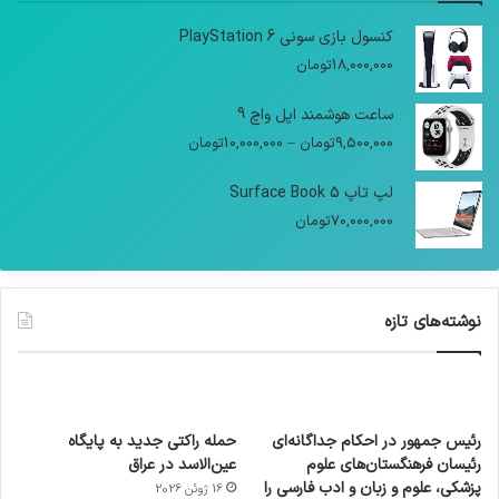
کنسول بازی سونی PlayStation 6
18,000,000
تومان
ساعت هوشمند اپل واچ 9
9,500,000
تومان
–
10,000,000
تومان
لپ تاپ Surface Book 5
70,000,000
تومان
نوشته‌های تازه
رئیس جمهور در احکام جداگانه‌ای
حمله راکتی جدید به پایگاه
رئیسان فرهنگستان‌های علوم
عین‌الاسد در عراق
پزشکی، علوم و زبان و ادب فارسی را
16 ژوئن 2026