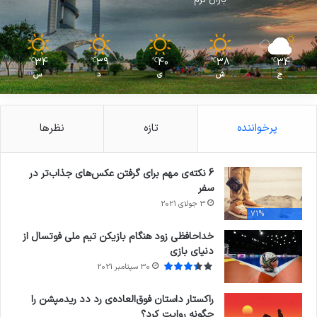
34
39
40
38
34
℃
℃
℃
℃
℃
ج
ش
ی
د
س
پرخواننده
تازه
نظرها
6 نکته‌ی مهم برای گرفتن عکس‌های جذاب‌تر در
سفر
3 جولای 2021
71%
خداحافظی زود هنگام بازیکن تیم ملی فوتسال از
دنیای بازی
30 سپتامبر 2021
راکستار داستان فوق‌العاده‌ی رد دد ریدمپشن را
چگونه روایت کرد؟