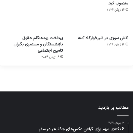
منصوب کرد.
16 ژوئن 2026
آماده
ی سفر
عکاسی
هدفون
ورزش با
برای
مجازی
با طعم
های
آتش سوزی در شیرخوارگاه آمنه
پرداخت زودهنگام حقوق
ساعت
کشف
…
2023
بازنشستگان و مستمری بگیران
16 ژوئن 2026
هوشمند
توسط
توسط
توسط
توسط
تامین اجتماعی
ژاکت
ژاکت
توسط
ژاکت
ژاکت
در
در
ژاکت
16 ژوئن 2026
در
در
دسامبر
دسامبر
در دسامبر
دسامبر
دسامبر
12, 2022
12, 2022
12, 2022
12, 2022
12, 2022
مطالب پر بازدید
3 جولای 2021
6 نکته‌ی مهم برای گرفتن عکس‌های جذاب‌تر در سفر