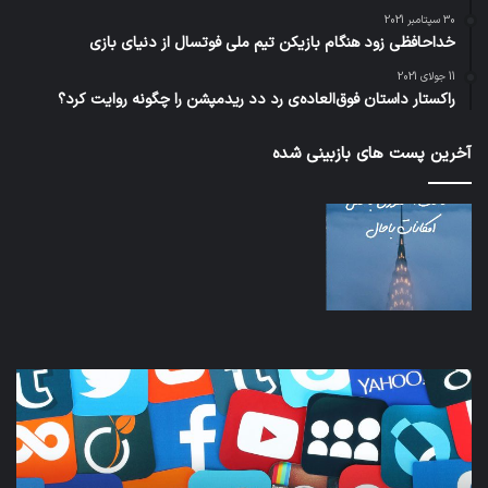
30 سپتامبر 2021
خداحافظی زود هنگام بازیکن تیم ملی فوتسال از دنیای بازی
11 جولای 2021
راکستار داستان فوق‌العاده‌ی رد دد ریدمپشن را چگونه روایت کرد؟
آخرین پست های بازبینی شده
کدام
نخس
برنامه‌های
وسی
پیام‌رسان
کامل
اطلاعات
خود
کاربران
نقلی