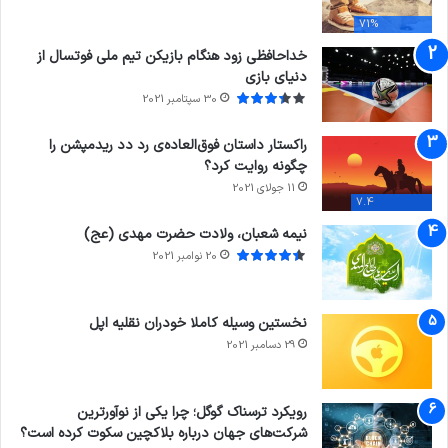
71%
خداحافظی زود هنگام بازیکن تیم ملی فوتسال از
دنیای بازی
30 سپتامبر 2021
راکستار داستان فوق‌العاده‌ی رد دد ریدمپشن را
چگونه روایت کرد؟
11 جولای 2021
7.4
نیمه شعبان، ولادت حضرت مهدی (عج)
20 نوامبر 2021
نخستین وسیله کاملا خودران نقلیه اپل
29 دسامبر 2021
رویکرد ترسناک گوگل؛ چرا یکی از نوآورترین
شرکت‌های جهان درباره بلاکچین سکوت کرده است؟