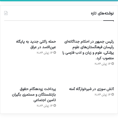
نوشته‌های تازه
رئیس جمهور در احکام جداگانه‌ای
حمله راکتی جدید به پایگاه
رئیسان فرهنگستان‌های علوم
عین‌الاسد در عراق
پزشکی، علوم و زبان و ادب فارسی را
16 ژوئن 2026
منصوب کرد.
16 ژوئن 2026
آماده
ی سفر
عکاسی
هدفون
ورزش با
برای
مجازی
با طعم
های
آتش سوزی در شیرخوارگاه آمنه
پرداخت زودهنگام حقوق
ساعت
کشف
…
2023
بازنشستگان و مستمری بگیران
16 ژوئن 2026
هوشمند
توسط
توسط
توسط
توسط
تامین اجتماعی
ژاکت
ژاکت
توسط
ژاکت
ژاکت
در
در
ژاکت
16 ژوئن 2026
در
در
دسامبر
دسامبر
در دسامبر
دسامبر
دسامبر
12, 2022
12, 2022
12, 2022
12, 2022
12, 2022