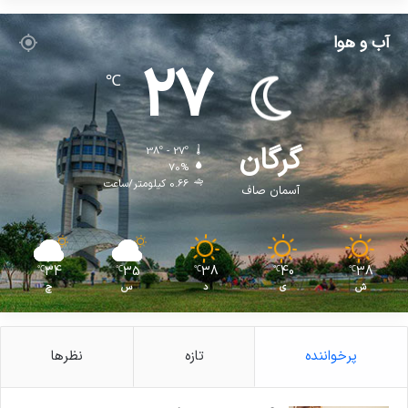
آب و هوا
27
℃
گرگان
38º - 27º
70%
0.66 کیلومتر/ساعت
آسمان صاف
34
35
38
40
38
℃
℃
℃
℃
℃
ش
ی
د
س
چ
پرخواننده
تازه
نظرها