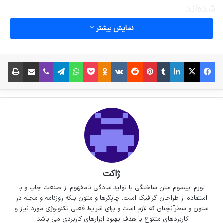
شده‌اند
نمایش بیشتر
فیس بوک
X
لینکدین
‫تامبلر
‫پین‌ترست
‫رددیت
‫VKontakte
پاکت
واتس آپ
‫Odnoklassniki
تلگرام
وایبر
اشتراک گذاری از طریق ایمیل
چاپ
ژاکت
لورم ایپسوم متن ساختگی با تولید سادگی نامفهوم از صنعت چاپ و با
استفاده از طراحان گرافیک است. چاپگرها و متون بلکه روزنامه و مجله در
ستون و سطرآنچنان که لازم است و برای شرایط فعلی تکنولوژی مورد نیاز و
کاربردهای متنوع با هدف بهبود ابزارهای کاربردی می باشد.