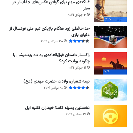
6 نکته‌ی مهم برای گرفتن عکس‌های جذاب‌تر در
سفر
3 جولای 2021
71%
خداحافظی زود هنگام بازیکن تیم ملی فوتسال از
دنیای بازی
30 سپتامبر 2021
راکستار داستان فوق‌العاده‌ی رد دد ریدمپشن را
چگونه روایت کرد؟
11 جولای 2021
7.4
نیمه شعبان، ولادت حضرت مهدی (عج)
20 نوامبر 2021
نخستین وسیله کاملا خودران نقلیه اپل
29 دسامبر 2021