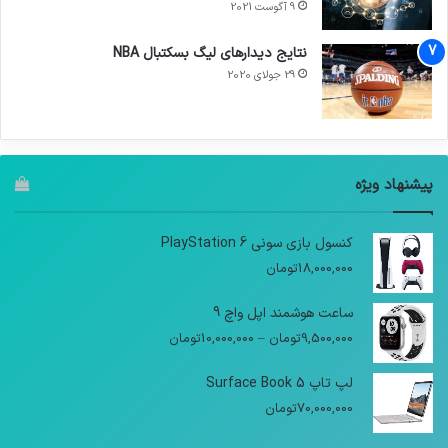
9 آگوست 2021
نتایج دیدار‌های لیگ بسکتبال NBA
29 جولای 2020
پیشنهاد ویژه
کنسول بازی سونی PlayStation 6
18,000,000
تومان
ساعت هوشمند اپل واچ 9
9,500,000
تومان
–
10,000,000
تومان
لپ تاپ Surface Book 5
70,000,000
تومان