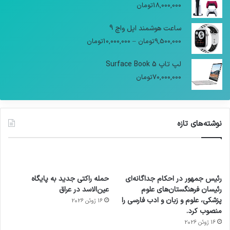
18,000,000
تومان
ساعت هوشمند اپل واچ 9
9,500,000
تومان
–
10,000,000
تومان
لپ تاپ Surface Book 5
70,000,000
تومان
نوشته‌های تازه
رئیس جمهور در احکام جداگانه‌ای
حمله راکتی جدید به پایگاه
رئیسان فرهنگستان‌های علوم
عین‌الاسد در عراق
پزشکی، علوم و زبان و ادب فارسی را
16 ژوئن 2026
منصوب کرد.
16 ژوئن 2026