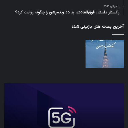
11 جولای 2021
راکستار داستان فوق‌العاده‌ی رد دد ریدمپشن را چگونه روایت کرد؟
آخرین پست های بازبینی شده
شبکه
کدا
5G
برنا
می‌تواند
پیا
باعث
اطل
سقوط
کارب
هواپیما
را
شود
واقع
امن