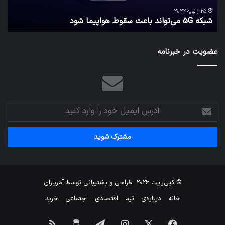
ک
نگه
25 ژانویه 2022
شبکه 5G می‌تواند باعث سقوط هواپیما شود
م
می‌
عضویت در خبرنامه
آدرس
ایمیل
خود
را
وارد
کنید
© کپی‌رایت 2026
طراحی و پشتیبانی توسط
آمریاران
خانه
درباره‌ی
تیم
اقتصادی
اجتماعی
خرید
فیس
X
اینستاگرام
تلگرام
برای
خوراک