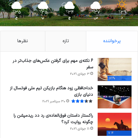
35
35
34
37
39
℃
℃
℃
℃
℃
د
س
چ
پ
ج
پرخواننده
تازه
نظرها
6 نکته‌ی مهم برای گرفتن عکس‌های جذاب‌تر در
سفر
3 جولای 2021
71%
خداحافظی زود هنگام بازیکن تیم ملی فوتسال از
دنیای بازی
30 سپتامبر 2021
راکستار داستان فوق‌العاده‌ی رد دد ریدمپشن را
چگونه روایت کرد؟
11 جولای 2021
7.4