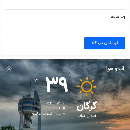
وب‌ سایت
آب و هوا
39
℃
گرگان
39º - 28º
20%
3.25 کیلومتر/ساعت
آسمان صاف