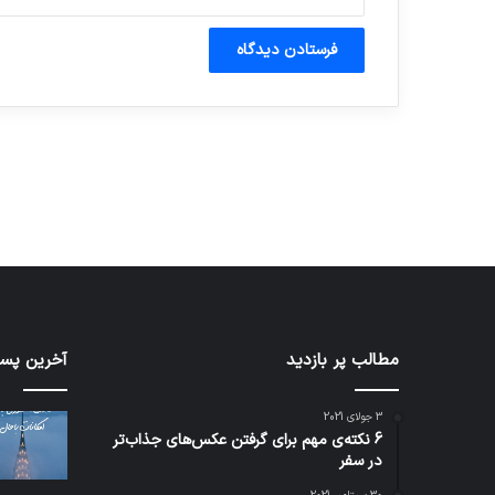
آماده برای کشف
ی سفر مجازی …
توسط ژاکت
توسط ژاکت
در دسامبر 12, 2022
در دسامبر 12, 2022
کدام
مطالب پر بازدید
نخستی
آخرین پست
برنامه‌های
وسیله
پیام‌رسان
کاملا
3 جولای 2021
اطلاعات
خودرا
6 نکته‌ی مهم برای گرفتن عکس‌های جذاب‌تر
کاربران
نقلیه
در سفر
را
اپل