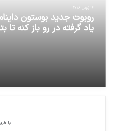
16 ژوئن 2026
روبوت جدید بوستون داینا
یاد گرفته در رو باز کنه تا بت
بیرون
با خری