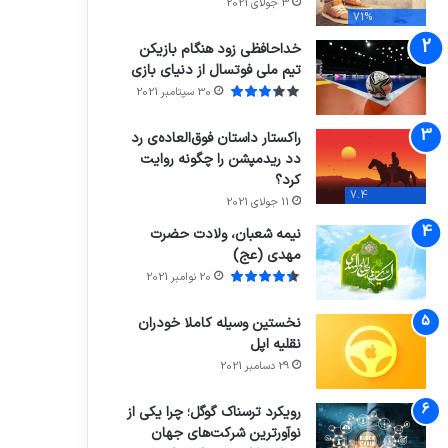
3 جولای 2021
71%
خداحافظی زود هنگام بازیکن
تیم ملی فوتسال از دنیای بازی
30 سپتامبر 2021
راکستار داستان فوق‌العاده‌ی رد
دد ریدمپشن را چگونه روایت
کرد؟
7.4
11 جولای 2021
نیمه شعبان، ولادت حضرت
مهدی (عج)
20 نوامبر 2021
نخستین وسیله کاملا خودران
نقلیه اپل
29 دسامبر 2021
رویکرد ترسناک گوگل؛ چرا یکی از
نوآورترین شرکت‌های جهان