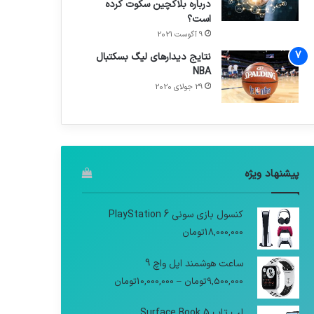
درباره بلاکچین سکوت کرده
است؟
9 آگوست 2021
نتایج دیدار‌های لیگ بسکتبال
NBA
29 جولای 2020
پیشنهاد ویژه
کنسول بازی سونی PlayStation 6
18,000,000
تومان
ساعت هوشمند اپل واچ 9
9,500,000
تومان
–
10,000,000
تومان
لپ تاپ Surface Book 5