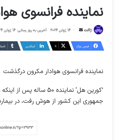
نماینده فرانسوی هو
ارسال
ژاکت
16 ژوئن 2026
آخرین به روز رسانی: 16 ژوئن 2026
ایمیل
فیس بوک
X
لینکدین
‫تامبل
نماینده فرانسوی هوادار مکرون درگذشت
‘کورین هل’ نماینده 50 سا
جمهوری این کشور از هوش رفت، در بیما