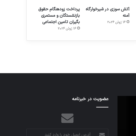
آتش سوزی در شیرخوارگاه
پرداخت زودهنگام حقوق
آمنه
بازنشستگان و مستمری
بگیران تامین اجتماعی
16 ژوئن 2026
م
هدفون های 2023
16 ژوئن 2026
توسط ژاکت
در دسامبر 12, 2022
اف‌ای‌تی‌اف
عضویت در خبرنامه
به
احتمال
زیاد
در
مجمع
آدرس