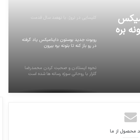
میکس
کلیسایی در نروژ، با نهصد سال قدمت
ونه بره
روبوت جدید بوستون داینامیکس یاد گرفته
در رو باز کنه تا بتونه بره بیرون
نحوه ایستادن و صحبت کردن محمدرضا
گلزار با روحانی سوژه رسانه ها شده است
آمار جدید اورژانس از مصدومان زلزله
خدا قوﺕ هموطنان
د محصول از ما