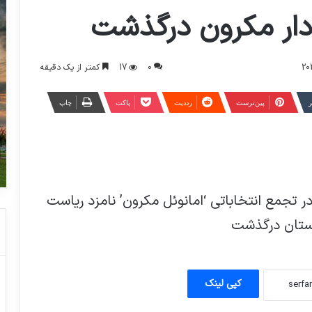
ادار مکرون درگذشت
0
17
کمتر از یک دقیقه
ر
‫پین‌ترست
‫رددیت
پاکت
چاپ
له پس از اینکه در تجمع انتخاباتی ‘امانوئل مکرون’ نامزد ریاست
خدا قوﺕ هموطنان
رستان درگذشت
یکی از مجریان شبکه ورزش از پخش دربی
امشب دلامادونینا از این شبکه خبر داد.
کپی لینک