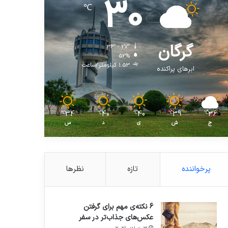
30
℃
گرگان
36º - 27º
52%
1.53 کیلومتر/ساعت
ابرهای پراکنده
34
40
40
39
36
℃
℃
℃
℃
℃
ج
ش
ی
د
س
پرخواننده
تازه
نظرها
6 نکته‌ی مهم برای گرفتن
عکس‌های جذاب‌تر در سفر