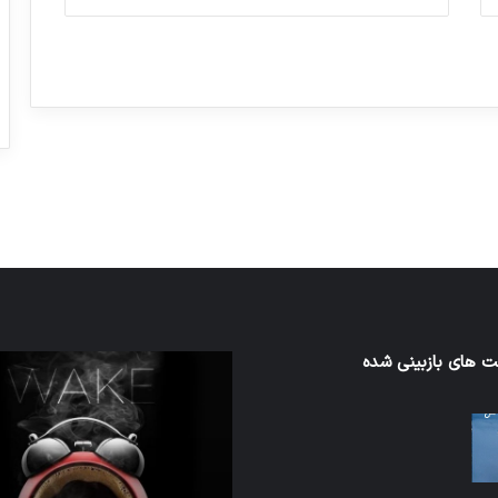
ورزش با ساعت هوشمند
عکاسی با طع
توسط ژاکت
توسط ژاکت
در دسامبر 12, 2022
در دسامبر 12, 2022
ن
 های بازبینی شده
تدابیر
زمانی
خواب
ن
و
بیداری