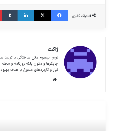
فیس بوک
X
لینکدین
‫تا
اشتراک گذاری
ژاکت
لورم ایپسوم متن ساختگی با تولید سا
چاپگرها و متون بلکه روزنامه و مجله 
نیاز و کاربردهای متنوع با هدف بهبود 
وبسایت
مطالعه بعدی