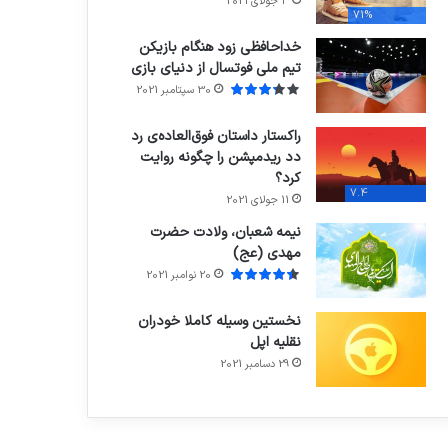
3 جولای 2021
71%
خداحافظی زود هنگام بازیکن
تیم ملی فوتسال از دنیای بازی
30 سپتامبر 2021
راکستار داستان فوق‌العاده‌ی رد
دد ریدمپشن را چگونه روایت
کرد؟
7.4
11 جولای 2021
نیمه شعبان، ولادت حضرت
مهدی (عج)
20 نوامبر 2021
نخستین وسیله کاملا خودران
نقلیه اپل
29 دسامبر 2021