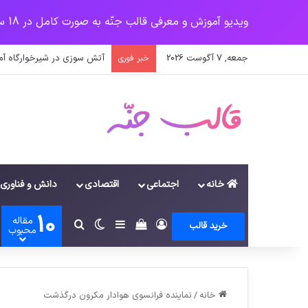
ویدیو آموزش و معرفی قالب جنّه به صورت کامل در 18 سرفصل
جمعه, 7 آگوست 2026
پرداخت زودهنگام حقوق بازن
خبر فوری
خانه
اجتماعی
اقتصادی
دانش و فناوری
10
مقاله
ورود
سایدبار
دیدن سبد خرید
تغییر پوسته
جستجو برای
خرید قالب
محبوب
خانه
/
نماینده فرانسوی هوادار مکرون درگذشت