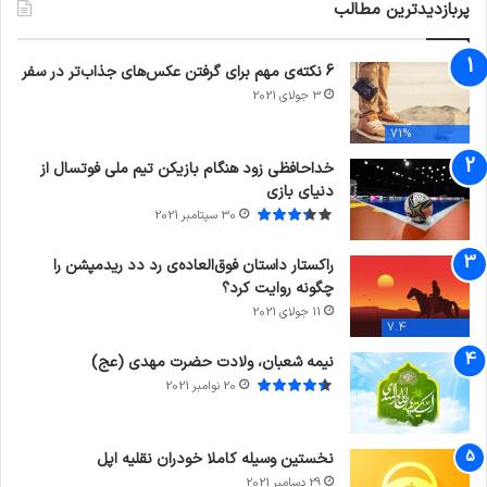
پربازدیدترین مطالب
6 نکته‌ی مهم برای گرفتن عکس‌های جذاب‌تر در سفر
3 جولای 2021
71%
خداحافظی زود هنگام بازیکن تیم ملی فوتسال از
دنیای بازی
30 سپتامبر 2021
راکستار داستان فوق‌العاده‌ی رد دد ریدمپشن را
چگونه روایت کرد؟
11 جولای 2021
7.4
نیمه شعبان، ولادت حضرت مهدی (عج)
20 نوامبر 2021
نخستین وسیله کاملا خودران نقلیه اپل
29 دسامبر 2021