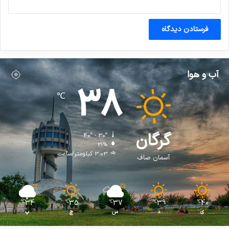
آب و هوا
38
℃
گرگان
40º - 30º
21%
3.03 کیلومتر/ساعت
آسمان صاف
34
35
37
39
40
℃
℃
℃
℃
℃
ی
د
س
چ
پ