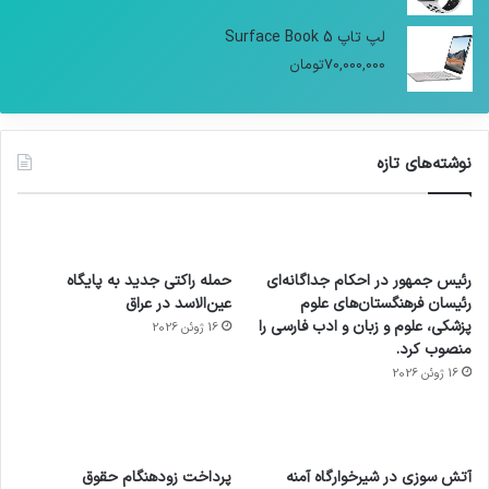
لپ تاپ Surface Book 5
70,000,000
تومان
نوشته‌های تازه
رئیس جمهور در احکام جداگانه‌ای
حمله راکتی جدید به پایگاه
رئیسان فرهنگستان‌های علوم
عین‌الاسد در عراق
پزشکی، علوم و زبان و ادب فارسی را
16 ژوئن 2026
منصوب کرد.
16 ژوئن 2026
آماده
ی سفر
عکاسی
هدفون
ورزش با
برای
مجازی
با طعم
های
آتش سوزی در شیرخوارگاه آمنه
پرداخت زودهنگام حقوق
ساعت
کشف
…
2023