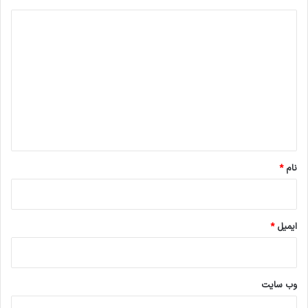
د
ی
د
گ
ا
ه
*
نام
*
ایمیل
*
وب‌ سایت