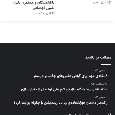
بازنشستگان و مستمری بگیران
16 ژوئن 2026
هوشمند
توسط
توسط
توسط
توسط
تامین اجتماعی
ژاکت
ژاکت
توسط
ژاکت
ژاکت
در
در
ژاکت
16 ژوئن 2026
در
در
دسامبر
دسامبر
در دسامبر
دسامبر
دسامبر
12, 2022
12, 2022
12, 2022
12, 2022
12, 2022
مطالب پر بازدید
3 جولای 2021
6 نکته‌ی مهم برای گرفتن عکس‌های جذاب‌تر در سفر
30 سپتامبر 2021
خداحافظی زود هنگام بازیکن تیم ملی فوتسال از دنیای بازی
11 جولای 2021
راکستار داستان فوق‌العاده‌ی رد دد ریدمپشن را چگونه روایت کرد؟