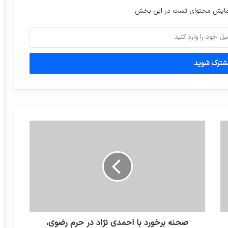
قله لنین
نمایش محتوای تست در این بخش.
تاکسی‌های اینترنتی زیر ذره‌بین شهرداری
اینستاگرام گردی : علی علیپور با همسر و
پسرش/بازیکن پرسپولیس
صحنه برخورد با احمدی نژاد در حرم رضوی،