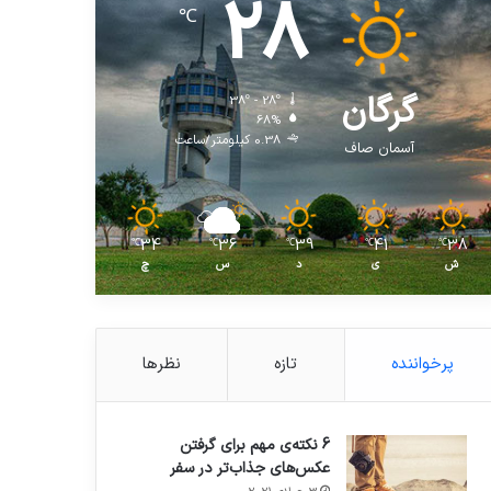
28
℃
گرگان
38º - 28º
68%
0.38 کیلومتر/ساعت
آسمان صاف
34
36
39
41
38
℃
℃
℃
℃
℃
ش
ی
د
س
چ
پرخواننده
تازه
نظرها
6 نکته‌ی مهم برای گرفتن
عکس‌های جذاب‌تر در سفر