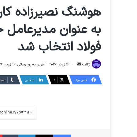
هوشنگ نصیرزاده کار
به عنوان مدیرعامل 
فولاد انتخاب شد
ارسال
ژاکت
16 ژوئن 2026
آخرین به روز رسانی: 16 ژوئن 2026
ایمیل
فیس بوک
X
لینکدین
‫تامبل
فیس بوک
X
لینکدین
‫تا