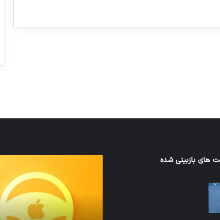
ورزش با ساعت هوشمند
عکاسی با طع
توسط ژاکت
توسط ژاکت
در دسامبر 12, 2022
در دسامبر 12, 2022
 های بازبینی شده
نخستین
های
وسیله
سان
کاملا
ت
خودران
نقلیه
اپل