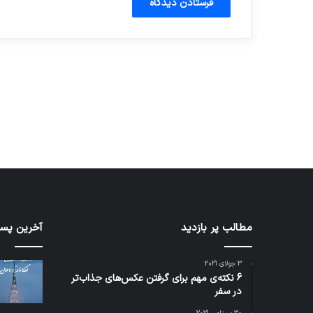
آماده برای کشف
ی سفر مجازی …
توسط ژاکت
توسط ژاکت
در دسامبر 12, 2022
در دسامبر 12, 2022
شبکه
مطالب پر بازدید
کدام
آخرین پست
5G
برنامه‌
می‌تواند
پیام‌ر
3 جولای 2021
باعث
اطلاعا
6 نکته‌ی مهم برای گرفتن عکس‌های جذاب‌تر
سقوط
کاربران
در سفر
هواپیما
را