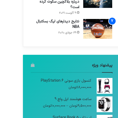
درباره بلاکچین سکوت کرده
است؟
9 آگوست 2021
نتایج دیدار‌های لیگ بسکتبال
NBA
29 جولای 2020
پیشنهاد ویژه
کنسول بازی سونی PlayStation 6
18,000,000
تومان
ساعت هوشمند اپل واچ 9
9,500,000
تومان
–
10,000,000
تومان
لپ تاپ Surface Book 5