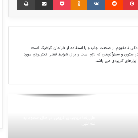
اینستاگرام گردی : علی علیپور با همسر و
پسرش/بازیکن پرسپولیس
خوردنی هایی که سلامت قلب را تضمین می
کنند
دگی نامفهوم از صنعت چاپ و با استفاده از طراحان گرافیک است.
در ستون و سطرآنچنان که لازم است و برای شرایط فعلی تکنولوژی مورد
ابزارهای کاربردی می باشد.
آخرین امید ترامپ برای روبه راه شدن اوضاع
آشفته کاخ سفید؛
دومین سقوط کاروان ورزش ایران
علی‌رضا بروجردی کریمی در حال صعود به
قله لنین