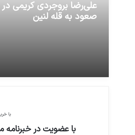
علی‌رضا بروجردی کریمی در 
صعود به قله لنین
با خری
با عضویت در خبرنامه ما