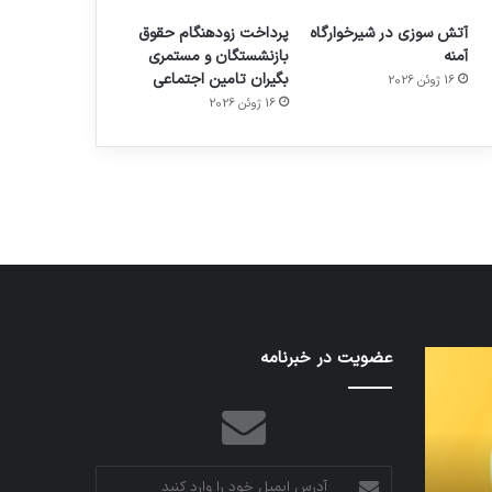
آتش سوزی در شیرخوارگاه
پرداخت زودهنگام حقوق
آمنه
بازنشستگان و مستمری
بگیران تامین اجتماعی
16 ژوئن 2026
م
هدفون های 2023
16 ژوئن 2026
توسط ژاکت
در دسامبر 12, 2022
تدابیر
عضویت در خبرنامه
اف‌ای‌تی‌اف
زمانی
به
خواب
احتمال
و
زیاد
بیداری
در
مجمع
آدرس