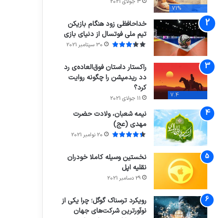
3 جولای 2021
71%
خداحافظی زود هنگام بازیکن
تیم ملی فوتسال از دنیای بازی
30 سپتامبر 2021
راکستار داستان فوق‌العاده‌ی رد
دد ریدمپشن را چگونه روایت
کرد؟
7.4
11 جولای 2021
نیمه شعبان، ولادت حضرت
مهدی (عج)
20 نوامبر 2021
نخستین وسیله کاملا خودران
نقلیه اپل
29 دسامبر 2021
رویکرد ترسناک گوگل؛ چرا یکی از
نوآورترین شرکت‌های جهان