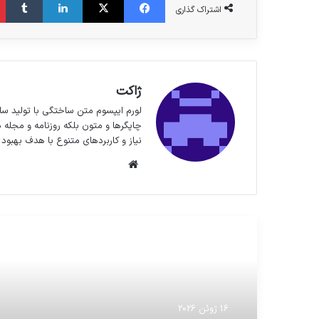
اشتراک گذاری
ژاکت
لورم ایپسوم متن ساختگی با تولید سا
چاپگرها و متون بلکه روزنامه و مجله 
نیاز و کاربردهای متنوع با هدف بهبود 
وبسایت
مطالعه بعدی
16 ژوئن 2026