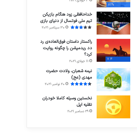
3 جولای 2021
71%
خداحافظی زود هنگام بازیکن
تیم ملی فوتسال از دنیای بازی
30 سپتامبر 2021
راکستار داستان فوق‌العاده‌ی رد
دد ریدمپشن را چگونه روایت
کرد؟
7.4
11 جولای 2021
نیمه شعبان، ولادت حضرت
مهدی (عج)
20 نوامبر 2021
نخستین وسیله کاملا خودران
نقلیه اپل
29 دسامبر 2021