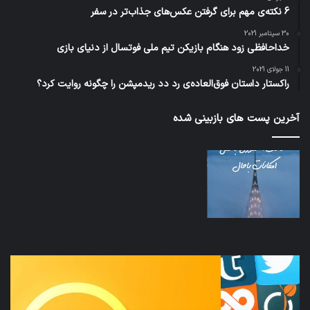
6 نکته‌ی مهم برای گرفتن عکس‌های جذاب‌تر در سفر
30 سپتامبر 2021
خداحافظی زود هنگام بازیکن تیم ملی فوتسال از دنیای بازی
11 جولای 2021
راکستار داستان فوق‌العاده‌ی رد دد ریدمپشن را چگونه روایت کرد؟
آخرین پست های بازبینی شده
نخستین
تداب
وسیله
زما
کاملا
خوا
خودران
و