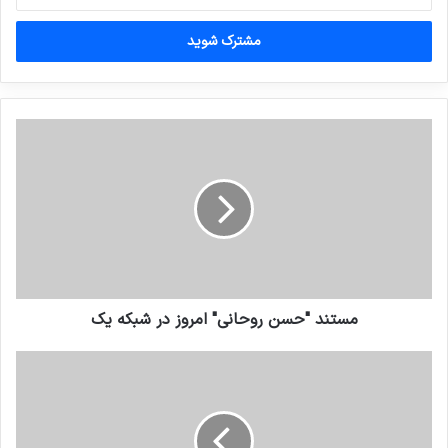
خود
را
وارد
کنید
مستند "حسن روحانی" امروز در شبکه یک