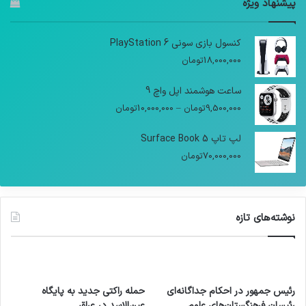
پیشنهاد ویژه
کنسول بازی سونی PlayStation 6
18,000,000
تومان
ساعت هوشمند اپل واچ 9
9,500,000
تومان
–
10,000,000
تومان
لپ تاپ Surface Book 5
70,000,000
تومان
نوشته‌های تازه
رئیس جمهور در احکام جداگانه‌ای
حمله راکتی جدید به پایگاه
رئیسان فرهنگستان‌های علوم
عین‌الاسد در عراق