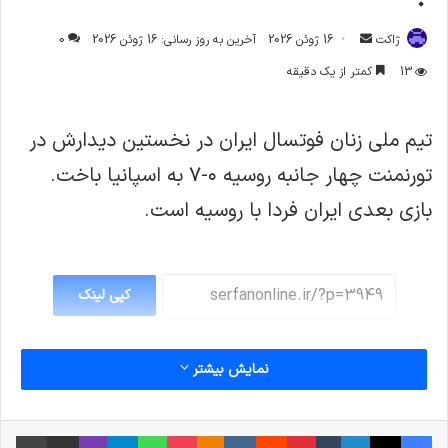
ارسال
ژاکت
16 ژوئن 2026
آخرین به روز رسانی: 16 ژوئن 2026
0
ایمیل
13
کمتر از یک دقیقه
تیم ملی زنان فوتسال ايران در نخستین دیدارش در
تورنمنت چهار جانبه روسيه ٠-٧ به اسپانیا باخت.
بازى بعدى ايران فردا با روسيه است.
کپی لینک
نمایش بیشتر
فیس بوک
X
لینکدین
‫تامبلر
‫پین‌ترست
‫رددیت
‫VKontakte
پاکت
واتس آپ
‫Odnoklassniki
تلگرام
وایبر
اشتراک گذاری از طریق ایمیل
چاپ