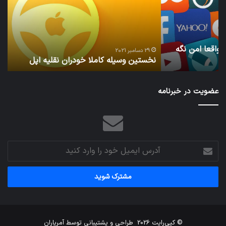
نقلیه
بید
اپل
29 دسامبر 2021
نخستین وسیله کاملا خودران نقلیه اپل
ت
عضویت در خبرنامه
آدرس
ایمیل
خود
را
وارد
کنید
© کپی‌رایت 2026
طراحی و پشتیبانی توسط
آمریاران