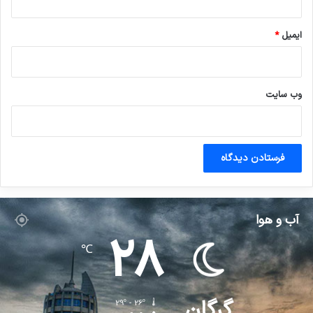
ایمیل
*
وب‌ سایت
آب و هوا
28
℃
گرگان
29º - 26º