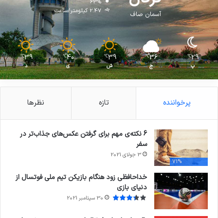
63%
2.47 کیلومتر/ساعت
آسمان صاف
39
40
39
36
29
℃
℃
℃
℃
℃
پ
ج
ش
ی
د
پرخواننده
تازه
نظرها
6 نکته‌ی مهم برای گرفتن عکس‌های جذاب‌تر در
سفر
3 جولای 2021
71%
خداحافظی زود هنگام بازیکن تیم ملی فوتسال از
دنیای بازی
30 سپتامبر 2021