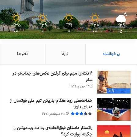
35
39
41
38
28
℃
℃
℃
℃
℃
ج
ش
ی
د
س
پرخواننده
تازه
نظرها
6 نکته‌ی مهم برای گرفتن عکس‌های جذاب‌تر در
سفر
3 جولای 2021
71%
خداحافظی زود هنگام بازیکن تیم ملی فوتسال از
دنیای بازی
30 سپتامبر 2021
راکستار داستان فوق‌العاده‌ی رد دد ریدمپشن را
چگونه روایت کرد؟