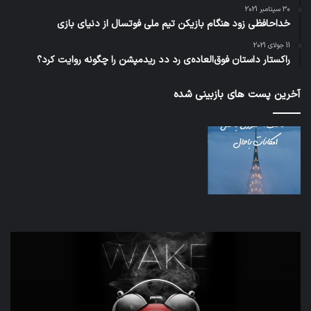
30 سپتامبر 2021
خداحافظی زود هنگام بازیکن تیم ملی فوتسال از دنیای بازی
11 جولای 2021
راکستار داستان فوق‌العاده‌ی رد دد ریدمپشن را چگونه روایت کرد؟
آخرین پست های بازبینی شده
اف‌ای‌تی‌اف
به
احتمال
زیاد
در