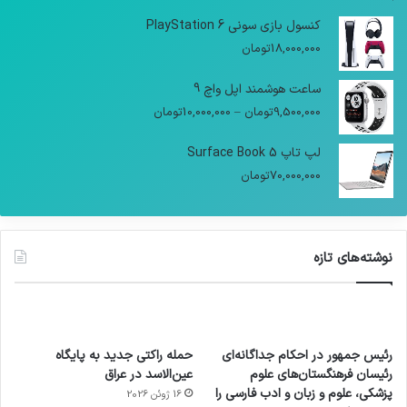
کنسول بازی سونی PlayStation 6
18,000,000
تومان
ساعت هوشمند اپل واچ 9
9,500,000
تومان
–
10,000,000
تومان
لپ تاپ Surface Book 5
70,000,000
تومان
نوشته‌های تازه
رئیس جمهور در احکام جداگانه‌ای
حمله راکتی جدید به پایگاه
رئیسان فرهنگستان‌های علوم
عین‌الاسد در عراق
پزشکی، علوم و زبان و ادب فارسی را
16 ژوئن 2026