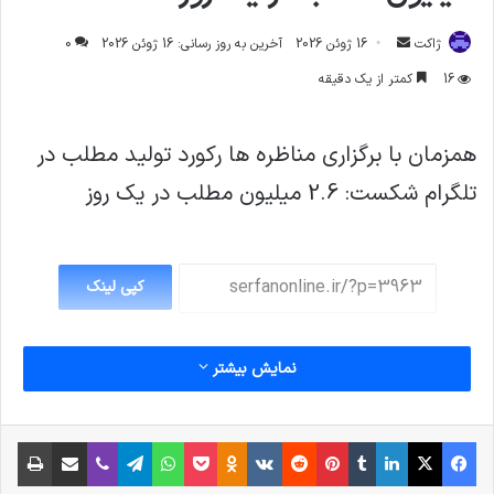
ارسال
ژاکت
16 ژوئن 2026
آخرین به روز رسانی: 16 ژوئن 2026
0
ایمیل
16
کمتر از یک دقیقه
همزمان با برگزاری مناظره ها رکورد تولید مطلب در
تلگرام شکست: 2.6 میلیون مطلب در یک روز
کپی لینک
نمایش بیشتر
فیس بوک
X
لینکدین
‫تامبلر
‫پین‌ترست
‫رددیت
‫VKontakte
پاکت
واتس آپ
‫Odnoklassniki
تلگرام
وایبر
اشتراک گذاری از طریق ایمیل
چاپ