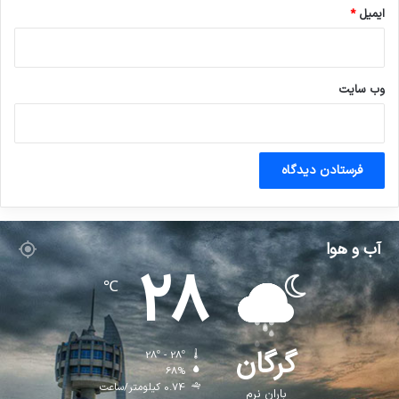
ایمیل
*
وب‌ سایت
آب و هوا
28
℃
گرگان
28º - 28º
68%
0.74 کیلومتر/ساعت
باران نرم