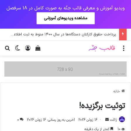
ویدیو آموزش و معرفی قالب جنّه به صورت کامل در 18 سرفصل
مشاهده ویدیوهای آموزشی
جهش آمریکایی کرونا و چالشی جدید برای واکسن/ آغاز توزیع واکسن از سوی اتحادیه کوواکس
منو
ورود
دیدن سبد خرید
تغییر پو
جس
خانه
توئیت برگزیده!
ارسال
ژاکت
16 ژوئن 2026
آخرین به روز رسانی: 16 ژوئن 2026
0
ایمیل
10
کمتر از یک دقیقه