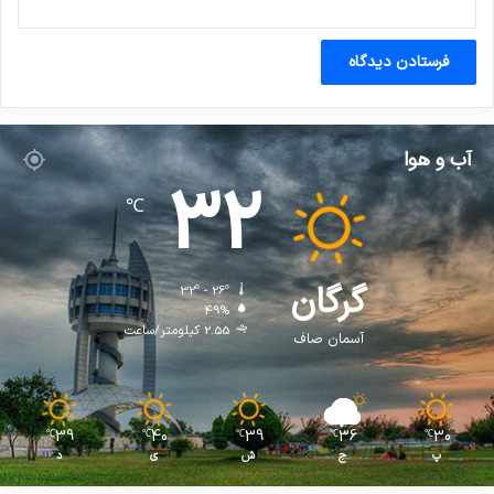
آب و هوا
32
℃
گرگان
32º - 26º
49%
2.55 کیلومتر/ساعت
آسمان صاف
39
40
39
36
30
℃
℃
℃
℃
℃
پ
ج
ش
ی
د