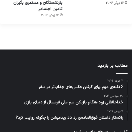
بازنشستگان و مستمری بگیران
16 ژوئن 2026
هوشمند
توسط
توسط
توسط
توسط
تامین اجتماعی
ژاکت
ژاکت
توسط
ژاکت
ژاکت
در
در
ژاکت
16 ژوئن 2026
در
در
دسامبر
دسامبر
در دسامبر
دسامبر
دسامبر
12, 2022
12, 2022
12, 2022
12, 2022
12, 2022
مطالب پر بازدید
3 جولای 2021
6 نکته‌ی مهم برای گرفتن عکس‌های جذاب‌تر در سفر
30 سپتامبر 2021
خداحافظی زود هنگام بازیکن تیم ملی فوتسال از دنیای بازی
11 جولای 2021
راکستار داستان فوق‌العاده‌ی رد دد ریدمپشن را چگونه روایت کرد؟