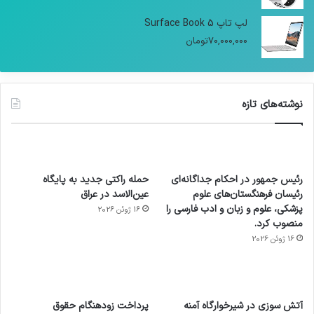
لپ تاپ Surface Book 5
70,000,000
تومان
نوشته‌های تازه
رئیس جمهور در احکام جداگانه‌ای
حمله راکتی جدید به پایگاه
رئیسان فرهنگستان‌های علوم
عین‌الاسد در عراق
پزشکی، علوم و زبان و ادب فارسی را
16 ژوئن 2026
منصوب کرد.
16 ژوئن 2026
آماده
ی سفر
عکاسی
هدفون
ورزش با
برای
مجازی
با طعم
های
آتش سوزی در شیرخوارگاه آمنه
پرداخت زودهنگام حقوق
ساعت
کشف
…
2023