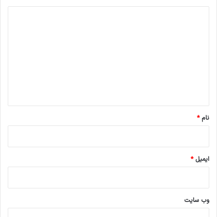
د
ی
د
گ
ا
ه
*
نام
*
ایمیل
*
وب‌ سایت