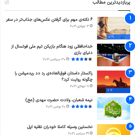
پربازدیدترین مطالب
6 نکته‌ی مهم برای گرفتن عکس‌های جذاب‌تر در سفر
3 جولای 2021
71%
خداحافظی زود هنگام بازیکن تیم ملی فوتسال از
دنیای بازی
30 سپتامبر 2021
راکستار داستان فوق‌العاده‌ی رد دد ریدمپشن را
چگونه روایت کرد؟
11 جولای 2021
7.4
نیمه شعبان، ولادت حضرت مهدی (عج)
20 نوامبر 2021
نخستین وسیله کاملا خودران نقلیه اپل
29 دسامبر 2021