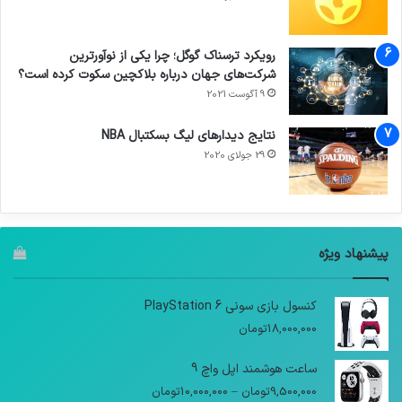
رویکرد ترسناک گوگل؛ چرا یکی از نوآورترین
شرکت‌های جهان درباره بلاکچین سکوت کرده است؟
9 آگوست 2021
نتایج دیدار‌های لیگ بسکتبال NBA
29 جولای 2020
پیشنهاد ویژه
کنسول بازی سونی PlayStation 6
18,000,000
تومان
ساعت هوشمند اپل واچ 9
9,500,000
تومان
–
10,000,000
تومان